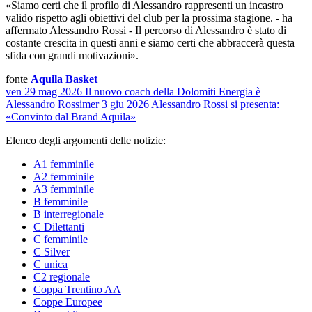
«Siamo certi che il profilo di Alessandro rappresenti un incastro
valido rispetto agli obiettivi del club per la prossima stagione. - ha
affermato Alessandro Rossi - Il percorso di Alessandro è stato di
costante crescita in questi anni e siamo certi che abbraccerà questa
sfida con grandi motivazioni».
fonte
Aquila Basket
ven 29 mag 2026
Il nuovo coach della Dolomiti Energia è
Alessandro Rossi
mer 3 giu 2026
Alessandro Rossi si presenta:
«Convinto dal Brand Aquila»
Elenco degli argomenti delle notizie:
A1 femminile
A2 femminile
A3 femminile
B femminile
B interregionale
C Dilettanti
C femminile
C Silver
C unica
C2 regionale
Coppa Trentino AA
Coppe Europee