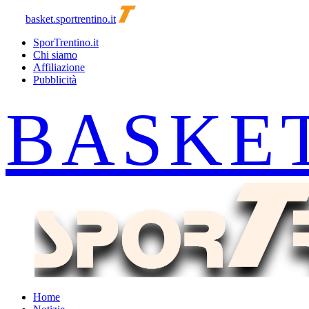
basket.sportrentino.it
SporTrentino.it
Chi siamo
Affiliazione
Pubblicità
Home