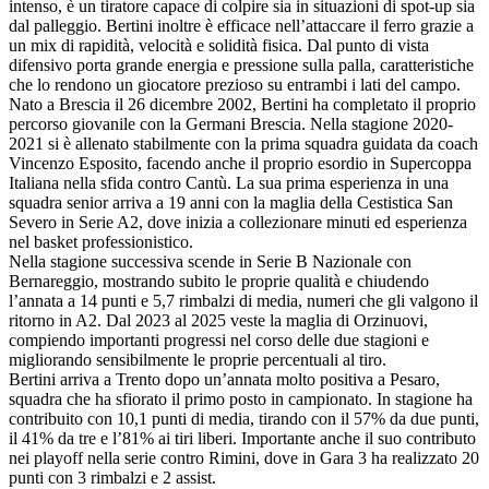
intenso, è un tiratore capace di colpire sia in situazioni di spot-up sia
dal palleggio. Bertini inoltre è efficace nell’attaccare il ferro grazie a
un mix di rapidità, velocità e solidità fisica. Dal punto di vista
difensivo porta grande energia e pressione sulla palla, caratteristiche
che lo rendono un giocatore prezioso su entrambi i lati del campo.
Nato a Brescia il 26 dicembre 2002, Bertini ha completato il proprio
percorso giovanile con la Germani Brescia. Nella stagione 2020-
2021 si è allenato stabilmente con la prima squadra guidata da coach
Vincenzo Esposito, facendo anche il proprio esordio in Supercoppa
Italiana nella sfida contro Cantù. La sua prima esperienza in una
squadra senior arriva a 19 anni con la maglia della Cestistica San
Severo in Serie A2, dove inizia a collezionare minuti ed esperienza
nel basket professionistico.
Nella stagione successiva scende in Serie B Nazionale con
Bernareggio, mostrando subito le proprie qualità e chiudendo
l’annata a 14 punti e 5,7 rimbalzi di media, numeri che gli valgono il
ritorno in A2. Dal 2023 al 2025 veste la maglia di Orzinuovi,
compiendo importanti progressi nel corso delle due stagioni e
migliorando sensibilmente le proprie percentuali al tiro.
Bertini arriva a Trento dopo un’annata molto positiva a Pesaro,
squadra che ha sfiorato il primo posto in campionato. In stagione ha
contribuito con 10,1 punti di media, tirando con il 57% da due punti,
il 41% da tre e l’81% ai tiri liberi. Importante anche il suo contributo
nei playoff nella serie contro Rimini, dove in Gara 3 ha realizzato 20
punti con 3 rimbalzi e 2 assist.