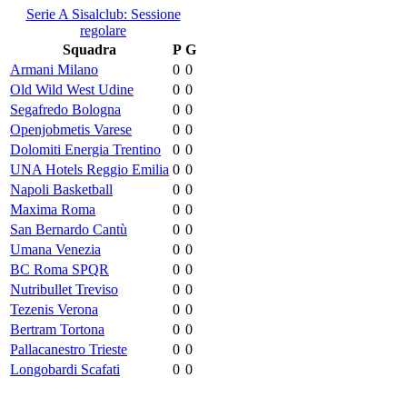
Serie A Sisalclub: Sessione
regolare
Squadra
P
G
Armani Milano
0
0
Old Wild West Udine
0
0
Segafredo Bologna
0
0
Openjobmetis Varese
0
0
Dolomiti Energia Trentino
0
0
UNA Hotels Reggio Emilia
0
0
Napoli Basketball
0
0
Maxima Roma
0
0
San Bernardo Cantù
0
0
Umana Venezia
0
0
BC Roma SPQR
0
0
Nutribullet Treviso
0
0
Tezenis Verona
0
0
Bertram Tortona
0
0
Pallacanestro Trieste
0
0
Longobardi Scafati
0
0