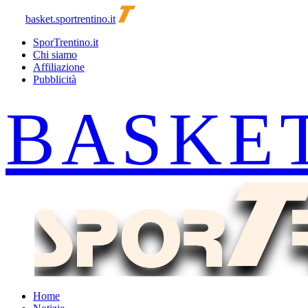
basket.sportrentino.it
SporTrentino.it
Chi siamo
Affiliazione
Pubblicità
Home