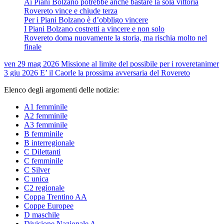
Ai Piani Bolzano potrebbe anche bastare la sola vittoria
Rovereto vince e chiude terza
Per i Piani Bolzano è d’obbligo vincere
I Piani Bolzano costretti a vincere e non solo
Rovereto doma nuovamente la storia, ma rischia molto nel
finale
ven 29 mag 2026
Missione al limite del possibile per i roveretani
mer
3 giu 2026
E’ il Caorle la prossima avversaria del Rovereto
Elenco degli argomenti delle notizie:
A1 femminile
A2 femminile
A3 femminile
B femminile
B interregionale
C Dilettanti
C femminile
C Silver
C unica
C2 regionale
Coppa Trentino AA
Coppe Europee
D maschile
Divisione Nazionale A