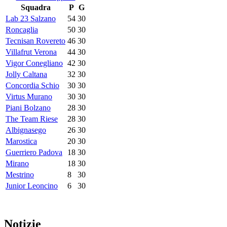
Squadra
P
G
Lab 23 Salzano
54
30
Roncaglia
50
30
Tecnisan Rovereto
46
30
Villafrut Verona
44
30
Vigor Conegliano
42
30
Jolly Caltana
32
30
Concordia Schio
30
30
Virtus Murano
30
30
Piani Bolzano
28
30
The Team Riese
28
30
Albignasego
26
30
Marostica
20
30
Guerriero Padova
18
30
Mirano
18
30
Mestrino
8
30
Junior Leoncino
6
30
Notizie