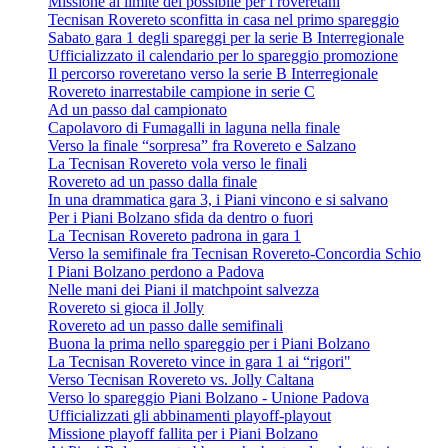
Missione al limite del possibile per i roveretani
Tecnisan Rovereto sconfitta in casa nel primo spareggio
Sabato gara 1 degli spareggi per la serie B Interregionale
Ufficializzato il calendario per lo spareggio promozione
Il percorso roveretano verso la serie B Interregionale
Rovereto inarrestabile campione in serie C
Ad un passo dal campionato
Capolavoro di Fumagalli in laguna nella finale
Verso la finale “sorpresa” fra Rovereto e Salzano
La Tecnisan Rovereto vola verso le finali
Rovereto ad un passo dalla finale
In una drammatica gara 3, i Piani vincono e si salvano
Per i Piani Bolzano sfida da dentro o fuori
La Tecnisan Rovereto padrona in gara 1
Verso la semifinale fra Tecnisan Rovereto-Concordia Schio
I Piani Bolzano perdono a Padova
Nelle mani dei Piani il matchpoint salvezza
Rovereto si gioca il Jolly
Rovereto ad un passo dalle semifinali
Buona la prima nello spareggio per i Piani Bolzano
La Tecnisan Rovereto vince in gara 1 ai “rigori"
Verso Tecnisan Rovereto vs. Jolly Caltana
Verso lo spareggio Piani Bolzano - Unione Padova
Ufficializzati gli abbinamenti playoff-playout
Missione playoff fallita per i Piani Bolzano