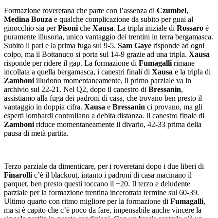
Formazione roveretana che parte con l’assenza di
Czumbel
,
Medina Bouza
e qualche complicazione da subito per guai al
ginocchio sia per
Pisoni
che
Xausa
. La tripla iniziale di
Rossaro
è
puramente illusoria, unico vantaggio dei trentini in terra bergamasca.
Subito il pari e la prima fuga sul 9-5.
Sam Gaye
risponde ad ogni
colpo, ma il Bottanuco si porta sul 14-9 grazie ad una tripla.
Xausa
risponde per ridere il gap. La formazione di
Fumagalli
rimane
incollata a quella bergamasca, i canestri finali di
Xausa
e la tripla di
Zamboni
illudono momentaneamente, il primo parziale va in
archivio sul 22-21. Nel Q2, dopo il canestro di
Bressanin
,
assistiamo alla fuga dei padroni di casa, che trovano ben presto il
vantaggio in doppia cifra.
Xausa
e
Bressanin
ci provano, ma gli
esperti lombardi controllano a debita distanza. Il canestro finale di
Zamboni
riduce momentaneamente il divario, 42-33 prima della
pausa di metà partita.
Terzo parziale da dimenticare, per i roveretani dopo i due liberi di
Finarolli
c’è il blackout, intanto i padroni di casa macinano il
parquet, ben presto questi toccano il +20. Il terzo e deludente
parziale per la formazione trentina incerottata termine sul 60-39.
Ultimo quarto con ritmo migliore per la formazione di
Fumagalli
,
ma si è capito che c’è poco da fare, impensabile anche vincere la