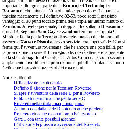
singola partita in queste condizioni. Con un break centrale c’è un
importante allungo da parte della
Ecoproject Technologies
Bottanuco
, che mira ai +30, arrivandoci poco dopo. La partita si
trascina mestamente sul definitivo 82-53, poco sotto il massimo
vantaggio di 30 punti toccato prima della tripla all’ultimo minuto di
Zamboni
. A livello personale, in doppia cifra soltanto
Bressanin
a
quota 13. Seguono
Sam Gaye
e
Zamboni
entrambe a quota 9.
Missione fallita per la Tecnisan Rovereto, ma con due importanti
assenze e
Xausa
e
Pisoni
a mezzo servizio, era impensabile. Non si
ferma qui l’avventura roveretana, che ha ancora una possibilità per
la promozione in serie B Interregionale, dovrà attendere la perdente
nella sfida di oggi fra il Caorle e la Virtus Cermenate, con i secondi
ampiamente favoriti per la promozione e quindi i “friulani" saranno
facilmente i prossimi avversari dei roveretani.
Notizie attinenti
Ufficializzato il calendario
Definito il girone per la Tecnisan Rovereto
Si apre l’avventura della serie B per il Rovereto
Pubblicati i termini anche per la serie C
Rovereto nella storia, ma quanta paura
Ad un passo dalla serie B potendo anche perdere
Rovereto vincente e con un gran bel tesoretto
Gara 1 con tante possibili assenze
E’ il Caorle la prossima avversaria del Rovereto