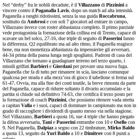
Nel “derby” fra le nobili decadute, è il
Villazzano
di
Pizzinini
a
vincere contro il
Paganalla Lavis
, dopo un match ad alta intensità.
Paganella a ranghi ridotissimi, senza la sua guida
Roccabruna
,
sostituito da
Ambrosi
e con soli 7 giocatori ad entrare in campo,
Villazzano invece con roster abbastanza completo. Il primo parziale
vede protagonista la formazione della collina est di Trento, capace di
scavare un bel solco, 27-16, due triple di seguito di
Passerini
fanno
la differenza. Q2 equilibrato ma ad alto ritmo, il Paganella reagisce
bene, ma non monetizza abbastanza da impensierire gli avversari,
44-34 prima della pausa lunga negli spogliatoi. Padroni di casa del
Villazzano che tornano a guadagnare terreno nel terzo quarto, i
missili griffati
Barbieri
e
Giordani
per provare una nuova fuga.
Paganella che fa di tutto per rimanere in scia, lasciano comunque
qualcosa per strada e alla mezz’ora di gioco il tabellone si ferma sul
61-47. Ovvia, ma alla fine dei conti inutile, la breve rimonta da parte
del Paganella, capace di ridurre soltanto il divario accumulato e la
partita si chiude sul definitivo 74-63, che certifica il terzo posto per
la formazione di coach
Pizzinini
, che possiamo ritenere vada stretta
a capitan
Valla
e i suoi, capaci di dominare in campionato ma non in
grado di raccogliere i dividendi di quanto messo via nella stagione.
Nel Villazzano,
Barbieri
a quota 16, sue 4 triple che hanno piegato
la difesa avversaria,
Tani
e
Passerini
entrambe con 10 e
Osello
con
9. Nel Paganella,
Dalpiaz
a segno con 22 timbrature,
Mirko Baldo
a quota 13, seguito da
Yuri Baldo
a 10 e
Dimitrov
con 8 punti a
referto.