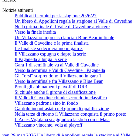
Notizie attinenti
Pubblicati i termini per la stagione 2026/27
Un libero di Appolloni regala la stagione al Valle di Cavedine
Nella prima finale è il Valle di Cavedine a vincere
Verso la finale inedita
Un Villazzano impreciso lancia i Blue Bear in finale
Il Valle di Cavedine è la prima finalista
Le finaliste si decideranno in gara 3
Il Villazzano espugna e riapre la serie
Il Paganella allunga la serie
Gara 1 di semifinale va al Valle di Cavedine
Verso la semifinale Val di Cavedine - Paganella
Gli "orsi" sorprendono il Villazzano in gara 1
Verso la semifinale fra Villazzano e Blue Bear
Pronti gli abbinamenti playoff di DR3
Si chiude anche il girone di classificazione
Il Valle di Cavedine chiude secondo in classifica
Villazzano padrona sino in fondo
Gardolo incontrastato nel girone di qualificazione
Nella terza di ritorno il Villazzano conquista il primo posto
L'Acies Vigolana si aggiudica la sfida con il Maia
Villazzano vincente, vola ai playoff
ven 29 mag 2026
Un libero di Appolloni regala la stagione al Valle