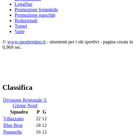
LegaDue
Promozione femminile
Promozione maschile
Redazionali
Tornei
Varie
©
www.sportrentino.it
- strumenti per i siti sportivi - pagina creata in
0,969 sec.
Classifica
Divisione Regionale 3:
Girone Nord
Squadra
P
G
Villazzano
22
12
Blue Bear
18
12
Paganella
16
12