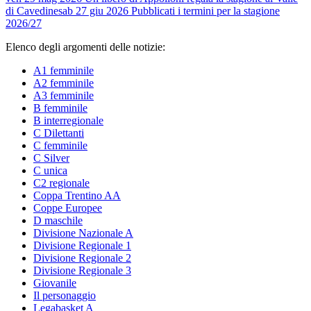
di Cavedine
sab 27 giu 2026
Pubblicati i termini per la stagione
2026/27
Elenco degli argomenti delle notizie:
A1 femminile
A2 femminile
A3 femminile
B femminile
B interregionale
C Dilettanti
C femminile
C Silver
C unica
C2 regionale
Coppa Trentino AA
Coppe Europee
D maschile
Divisione Nazionale A
Divisione Regionale 1
Divisione Regionale 2
Divisione Regionale 3
Giovanile
Il personaggio
Legabasket A