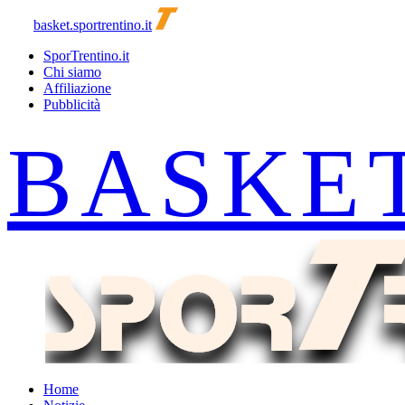
basket.sportrentino.it
SporTrentino.it
Chi siamo
Affiliazione
Pubblicità
Home