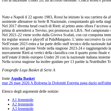
con la nazionale Under 20, un accordo biennale. Coach Rossi è pronto 
Nato a Napoli il 22 agosto 1983, Rossi ha iniziato la sua carriera da 
assistente allenatore in Serie B Nazionale, conquistando già nella sta
Nel 2017 diventa head coach di Rieti: al primo anno sfiora l’accesso a
prima di arrendersi a Treviso, poi promossa in LBA. Nel campionato su
Nel 2021-22 viene scelto dalla Givova Scafati, con cui conquista immed
tra regular season e playoff al PalaMangano. L’anno successivo fa così
Nell’estate 2023 entra a far parte dello staff tecnico della nazionale
terzo posto nel girone Verde nella stagione 2023-24 e raggiungendo la
nuovamente Rieti ai vertici della classifica con il quarto posto finale 
nell’estate il titolo europeo Under 20 con la nazionale italiana insie
Nella scorsa stagione ha inoltre guidato per 13 partite la Nutribullet 
Fotografie Lega Basket di Serie A
fonte
Aquila Basket
mar 26 mag 2026
A Bologna la Dolomiti Energia paga dazio nell'ulti
Elenco degli argomenti delle notizie:
A1 femminile
A2 femminile
A3 femminile