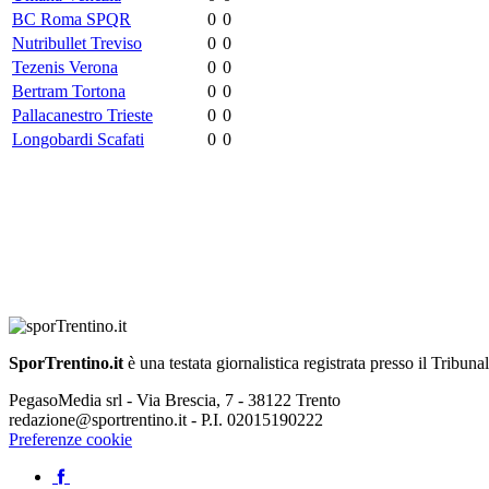
BC Roma SPQR
0
0
Nutribullet Treviso
0
0
Tezenis Verona
0
0
Bertram Tortona
0
0
Pallacanestro Trieste
0
0
Longobardi Scafati
0
0
SporTrentino.it
è una testata giornalistica registrata presso il Tribuna
PegasoMedia srl - Via Brescia, 7 - 38122 Trento
redazione@sportrentino.it - P.I. 02015190222
Preferenze cookie