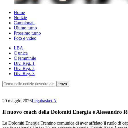
Home
Notizie
Campionati
Ultimo turno
Prossimo turno
Foto e video
LBA
C unica
C femminile
Div. Reg. 1
Div. Reg. 2
Div. Reg. 3
29 maggio 2026
Legabasket A
Il nuovo coach della Dolomiti Energia è Alessandro R
La Dolomiti Energia Trentino comunica di aver affidato il ruolo di cap