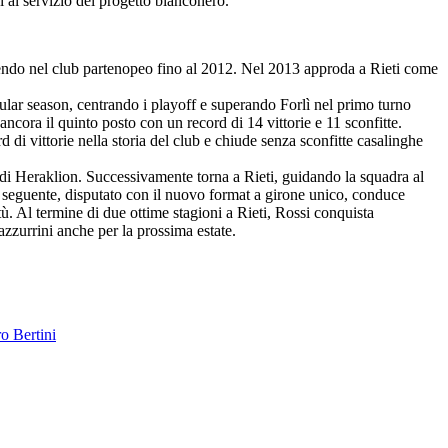
 al servizio del progetto bianconero.
manendo nel club partenopeo fino al 2012. Nel 2013 approda a Rieti come
gular season, centrando i playoff e superando Forlì nel primo turno
ora il quinto posto con un record di 14 vittorie e 11 sconfitte.
di vittorie nella storia del club e chiude senza sconfitte casalinghe
 di Heraklion. Successivamente torna a Rieti, guidando la squadra al
 seguente, disputato con il nuovo format a girone unico, conduce
tù. Al termine di due ottime stagioni a Rieti, Rossi conquista
zzurrini anche per la prossima estate.
o Bertini