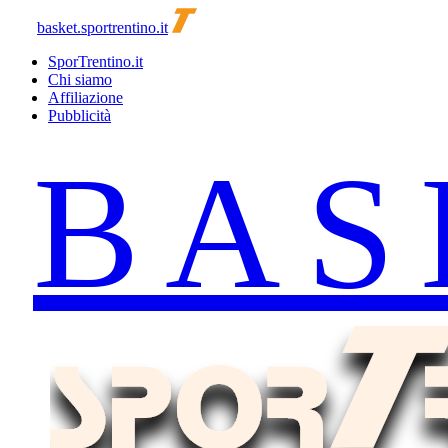
basket.sportrentino.it
SporTrentino.it
Chi siamo
Affiliazione
Pubblicità