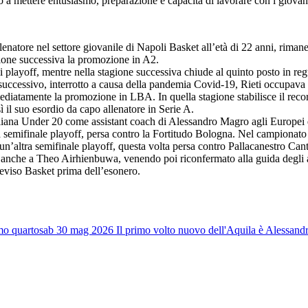
a mettere entusiasmo, preparazione e capacità di lavorare con i giovani
allenatore nel settore giovanile di Napoli Basket all’età di 22 anni, ri
gione successiva la promozione in A2.
i playoff, mentre nella stagione successiva chiude al quinto posto in re
ccessivo, interrotto a causa della pandemia Covid-19, Rieti occupava anc
iatamente la promozione in LBA. In quella stagione stabilisce il record 
 il suo esordio da capo allenatore in Serie A.
 italiana Under 20 come assistant coach di Alessandro Magro agli Europei
 semifinale playoff, persa contro la Fortitudo Bologna. Nel campionato
e un’altra semifinale playoff, questa volta persa contro Pallacanestro Can
me anche a Theo Airhienbuwa, venendo poi riconfermato alla guida degli a
Treviso Basket prima dell’esonero.
mo quarto
sab 30 mag 2026
Il primo volto nuovo dell'Aquila è Alessandr