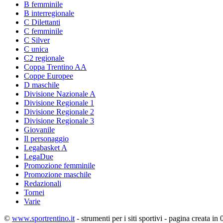
B femminile
B interregionale
C Dilettanti
C femminile
C Silver
C unica
C2 regionale
Coppa Trentino AA
Coppe Europee
D maschile
Divisione Nazionale A
Divisione Regionale 1
Divisione Regionale 2
Divisione Regionale 3
Giovanile
Il personaggio
Legabasket A
LegaDue
Promozione femminile
Promozione maschile
Redazionali
Tornei
Varie
©
www.sportrentino.it
- strumenti per i siti sportivi - pagina creata in 