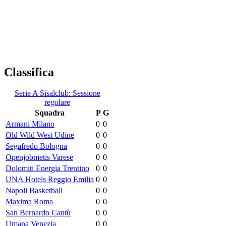
Classifica
Serie A Sisalclub: Sessione
regolare
Squadra
P
G
Armani Milano
0
0
Old Wild West Udine
0
0
Segafredo Bologna
0
0
Openjobmetis Varese
0
0
Dolomiti Energia Trentino
0
0
UNA Hotels Reggio Emilia
0
0
Napoli Basketball
0
0
Maxima Roma
0
0
San Bernardo Cantù
0
0
Umana Venezia
0
0