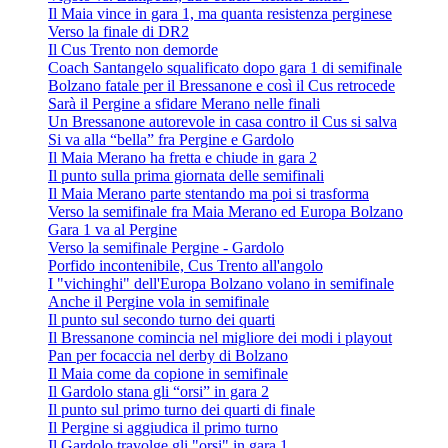
Il Maia vince in gara 1, ma quanta resistenza perginese
Verso la finale di DR2
Il Cus Trento non demorde
Coach Santangelo squalificato dopo gara 1 di semifinale
Bolzano fatale per il Bressanone e così il Cus retrocede
Sarà il Pergine a sfidare Merano nelle finali
Un Bressanone autorevole in casa contro il Cus si salva
Si va alla “bella” fra Pergine e Gardolo
Il Maia Merano ha fretta e chiude in gara 2
Il punto sulla prima giornata delle semifinali
Il Maia Merano parte stentando ma poi si trasforma
Verso la semifinale fra Maia Merano ed Europa Bolzano
Gara 1 va al Pergine
Verso la semifinale Pergine - Gardolo
Porfido incontenibile, Cus Trento all'angolo
I "vichinghi" dell'Europa Bolzano volano in semifinale
Anche il Pergine vola in semifinale
Il punto sul secondo turno dei quarti
Il Bressanone comincia nel migliore dei modi i playout
Pan per focaccia nel derby di Bolzano
Il Maia come da copione in semifinale
Il Gardolo stana gli “orsi” in gara 2
Il punto sul primo turno dei quarti di finale
Il Pergine si aggiudica il primo turno
Il Gardolo travolge gli "orsi" in gara 1