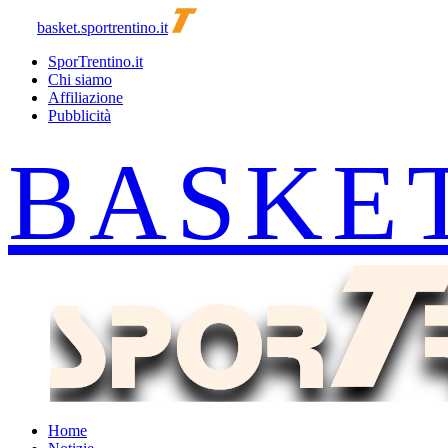
basket.sportrentino.it
SporTrentino.it
Chi siamo
Affiliazione
Pubblicità
Home