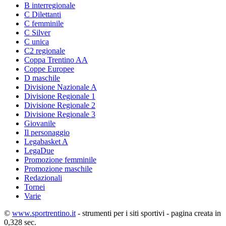
B interregionale
C Dilettanti
C femminile
C Silver
C unica
C2 regionale
Coppa Trentino AA
Coppe Europee
D maschile
Divisione Nazionale A
Divisione Regionale 1
Divisione Regionale 2
Divisione Regionale 3
Giovanile
Il personaggio
Legabasket A
LegaDue
Promozione femminile
Promozione maschile
Redazionali
Tornei
Varie
©
www.sportrentino.it
- strumenti per i siti sportivi - pagina creata in
0,328 sec.