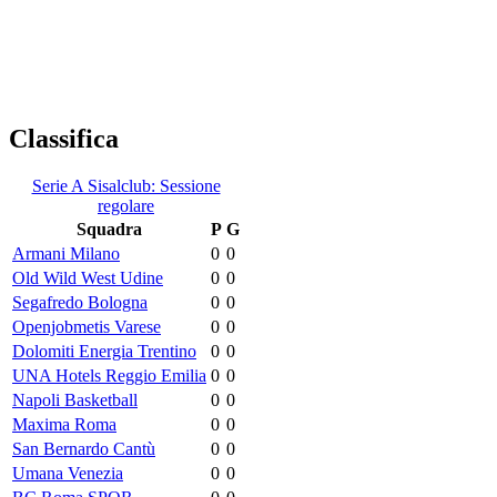
Classifica
Serie A Sisalclub: Sessione
regolare
Squadra
P
G
Armani Milano
0
0
Old Wild West Udine
0
0
Segafredo Bologna
0
0
Openjobmetis Varese
0
0
Dolomiti Energia Trentino
0
0
UNA Hotels Reggio Emilia
0
0
Napoli Basketball
0
0
Maxima Roma
0
0
San Bernardo Cantù
0
0
Umana Venezia
0
0