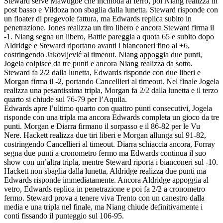
Steward serve Mawugbe che inchioda al ferro, poi Niang realizza in
post basso e Vildoza non sbaglia dalla lunetta. Steward risponde con
un floater di pregevole fattura, ma Edwards replica subito in
penetrazione. Jones realizza un tiro libero e ancora Steward firma il
-1. Niang segna un libero, Battle pareggia a quota 65 e subito dopo
Aldridge e Steward riportano avanti i bianconeri fino al +6,
costringendo Jakovljević al timeout. Niang appoggia due punti,
Jogela colpisce da tre punti e ancora Niang realizza da sotto.
Steward fa 2/2 dalla lunetta, Edwards risponde con due liberi e
Morgan firma il -2, portando Cancellieri al timeout. Nel finale Jogela
realizza una pesantissima tripla, Morgan fa 2/2 dalla lunetta e il terzo
quarto si chiude sul 76-79 per l’Aquila.
Edwards apre l’ultimo quarto con quattro punti consecutivi, Jogela
risponde con una tripla ma ancora Edwards completa un gioco da tre
punti. Morgan e Diarra firmano il sorpasso e il 86-82 per le Vu
Nere. Hackett realizza due tiri liberi e Morgan allunga sul 91-82,
costringendo Cancellieri al timeout. Diarra schiaccia ancora, Forray
segna due punti a cronometro fermo ma Edwards continua il suo
show con un’altra tripla, mentre Steward riporta i bianconeri sul -10.
Hackett non sbaglia dalla lunetta, Aldridge realizza due punti ma
Edwards risponde immediatamente. Ancora Aldridge appoggia al
vetro, Edwards replica in penetrazione e poi fa 2/2 a cronometro
fermo. Steward prova a tenere viva Trento con un canestro dalla
media e una tripla nel finale, ma Niang chiude definitivamente i
conti fissando il punteggio sul 106-95.