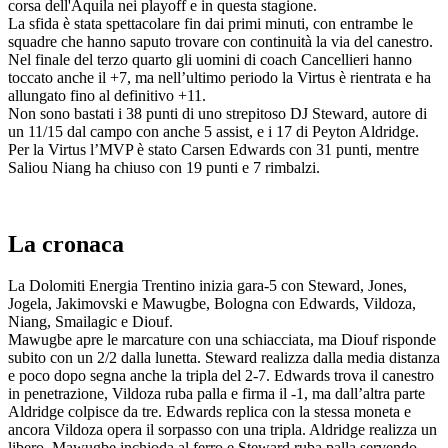
corsa dell'Aquila nei playoff e in questa stagione.
La sfida è stata spettacolare fin dai primi minuti, con entrambe le
squadre che hanno saputo trovare con continuità la via del canestro.
Nel finale del terzo quarto gli uomini di coach Cancellieri hanno
toccato anche il +7, ma nell’ultimo periodo la Virtus è rientrata e ha
allungato fino al definitivo +11.
Non sono bastati i 38 punti di uno strepitoso DJ Steward, autore di
un 11/15 dal campo con anche 5 assist, e i 17 di Peyton Aldridge.
Per la Virtus l’MVP è stato Carsen Edwards con 31 punti, mentre
Saliou Niang ha chiuso con 19 punti e 7 rimbalzi.
La cronaca
La Dolomiti Energia Trentino inizia gara-5 con Steward, Jones,
Jogela, Jakimovski e Mawugbe, Bologna con Edwards, Vildoza,
Niang, Smailagic e Diouf.
Mawugbe apre le marcature con una schiacciata, ma Diouf risponde
subito con un 2/2 dalla lunetta. Steward realizza dalla media distanza
e poco dopo segna anche la tripla del 2-7. Edwards trova il canestro
in penetrazione, Vildoza ruba palla e firma il -1, ma dall’altra parte
Aldridge colpisce da tre. Edwards replica con la stessa moneta e
ancora Vildoza opera il sorpasso con una tripla. Aldridge realizza un
libero, Mawugbe inchioda al ferro e Steward ruba palla servendo