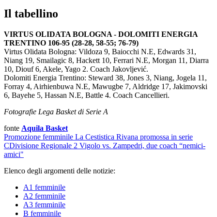
Il tabellino
VIRTUS OLIDATA BOLOGNA - DOLOMITI ENERGIA
TRENTINO 106-95 (28-28, 58-55; 76-79)
Virtus Olidata Bologna: Vildoza 9, Baiocchi N.E, Edwards 31,
Niang 19, Smailagic 8, Hackett 10, Ferrari N.E, Morgan 11, Diarra
10, Diouf 6, Akele, Yago 2. Coach Jakovljević.
Dolomiti Energia Trentino: Steward 38, Jones 3, Niang, Jogela 11,
Forray 4, Airhienbuwa N.E, Mawugbe 7, Aldridge 17, Jakimovski
6, Bayehe 5, Hassan N.E, Battle 4. Coach Cancellieri.
Fotografie Lega Basket di Serie A
fonte
Aquila Basket
Promozione femminile
La Cestistica Rivana promossa in serie
C
Divisione Regionale 2
Vigolo vs. Zampedri, due coach “nemici-
amici"
Elenco degli argomenti delle notizie:
A1 femminile
A2 femminile
A3 femminile
B femminile