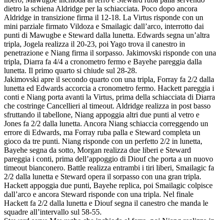
dietro la schiena Aldridge per la schiacciata. Poco dopo ancora
Aldridge in transizione firma il 12-18. La Virtus risponde con un
mini parziale firmato Vildoza e Smailagic dall’arco, interrotto dai
punti di Mawugbe e Steward dalla lunetta. Edwards segna un’altra
tripla, Jogela realizza il 20-23, poi Yago trova il canestro in
penetrazione e Niang firma il sorpasso. Jakimovski risponde con una
tripla, Diarra fa 4/4 a cronometro fermo e Bayehe pareggia dalla
lunetta. Il primo quarto si chiude sul 28-28.
Jakimovski apre il secondo quarto con una tripla, Forray fa 2/2 dalla
lunetta ed Edwards accorcia a cronometro fermo. Hackett pareggia i
conti e Niang porta avanti la Virtus, prima della schiacciata di Diarra
che costringe Cancellieri al timeout. Aldridge realizza in post basso
sfruttando il tabellone, Niang appoggia altri due punti al vetro e
Jones fa 2/2 dalla lunetta. Ancora Niang schiaccia correggendo un
errore di Edwards, ma Forray ruba palla e Steward completa un
gioco da tre punti. Niang risponde con un perfetto 2/2 in lunetta,
Bayehe segna da sotto, Morgan realizza due liberi e Steward
pareggia i conti, prima dell’appoggio di Diouf che porta a un nuovo
timeout bianconero. Battle realizza entrambi i tiri liberi, Smailagic fa
2/2 dalla lunetta e Steward opera il sorpasso con una gran tripla.
Hackett appoggia due punti, Bayehe replica, poi Smailagic colpisce
dall’arco e ancora Steward risponde con una tripla. Nel finale
Hackett fa 2/2 dalla lunetta e Diouf segna il canestro che manda le
squadre all’intervallo sul 58-55.