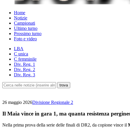
Home
Notizie
Campionati
Ultimo turno
Prossimo turno
Foto e video
LBA
C unica
C femminile
Div. Reg. 1
Div. Reg. 2
Div. Reg. 3
26 maggio 2026
Divisione Regionale 2
Il Maia vince in gara 1, ma quanta resistenza pergine
Nella prima prova della serie delle finali di DR2, da copione vince il