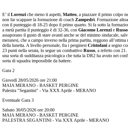
E’ il
Lorenzi
che meno ti aspetti,
Matteo
, a piazzare il primo colpo n
non far scappare la formazione di coach
Zampedri
. Formazione altoa
con il punteggio di 18-25 dopo il primo quarto. Si fa sotto la formazi
a metà partita il punteggio è di 32-36, con
Giacomo Lorenzi
e
Russo
assaporano il gusto di stare avanti anche se del minimo sindacale, salv
meranesi, che a campo inverso nella prima partita, reggono all’ottima
della lunetta. A livello personale, fra i perginesi
Cristofani
a segno con
23 punti nella serata, lo segue un combattivo
Russo
, a referto con 21.
una sorta di sudditanza psicologica che tutta la DR2 ha avuto nei con
sorta di squadra impossibile da battere.
Gara 2
Giovedì 28/05/2026 ore 21:00
MAIA MERANO - BASKET PERGINE
Palestra "Segantini" - Via XXX Aprile - MERANO
Eventuale Gara 3
Sabato 30/05/2026 ore 20:00
MAIA MERANO - BASKET PERGINE
PALESTRA SEGANTINI - Via XXX Aprile - MERANO