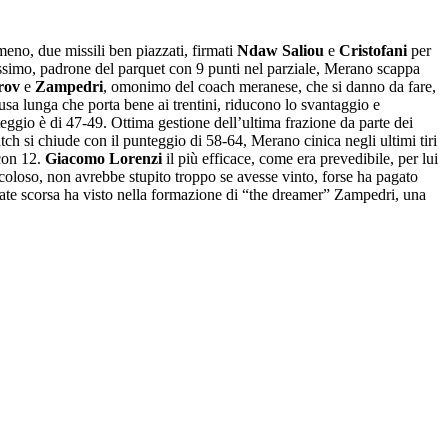
meno, due missili ben piazzati, firmati
Ndaw Saliou
e
Cristofani
per
ssimo, padrone del parquet con 9 punti nel parziale, Merano scappa
rov
e
Zampedri
, omonimo del coach meranese, che si danno da fare,
ausa lunga che porta bene ai trentini, riducono lo svantaggio e
nteggio è di 47-49. Ottima gestione dell’ultima frazione da parte dei
match si chiude con il punteggio di 58-64, Merano cinica negli ultimi tiri
on 12.
Giacomo Lorenzi
il più efficace, come era prevedibile, per lui
coloso, non avrebbe stupito troppo se avesse vinto, forse ha pagato
tate scorsa ha visto nella formazione di “the dreamer” Zampedri, una