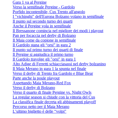
Gara 1 va al Pergine
Verso la semifinale Pergine - Gardolo
Porfido incontenibile, Cus Trento all'angolo
I "vichinghi" dell'Europa Bolzano volano in semifinale
Il punto sul secondo turno dei quarti
Anche il Pergine vola in semifinale
Il Bressanone comincia nel migliore dei modi i playout
Pan per focaccia nel derby di Bolzano
Il Maia come da copione in semifinale
Il Gardolo stana gli “orsi” in gara 2
Il punto sul primo turno dei quarti di finale
Il Pergine si aggiudica il primo turno
Il Gardolo travolge gli "orsi" in gara 1
Alto Adige di Ferretti schiacciasassi nel derby bolzanino
Il Maia Merano in gara 1 la spunta nel finale
Verso il derby di Trento fra Gardolo e Blue Bear
Parte anche la poule playout
Aspettando Maia Merano-Red Fox
Verso il derby di Bolzano
Verso il quarto di finale Pergine vs. Night Owls
La regular season si chiude con la vittoria del Cus
La classifica finale decreta gli abbinamenti playoff
Percorso netto per il Maia Merano
L’ultimo biglietto è delle “volpi"