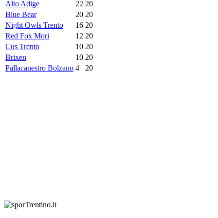
Alto Adige
22
20
Blue Bear
20
20
Night Owls Trento
16
20
Red Fox Mori
12
20
Cus Trento
10
20
Brixen
10
20
Pallacanestro Bolzano
4
20