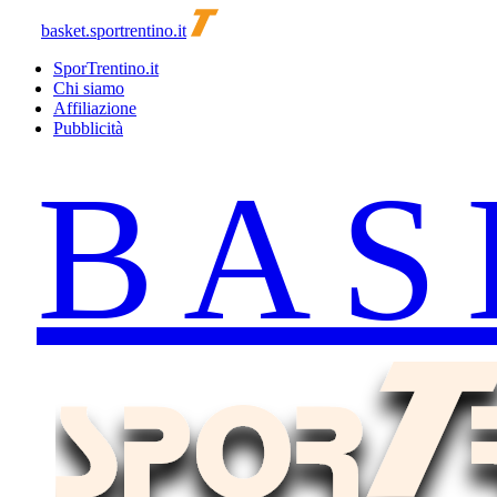
basket.sportrentino.it
SporTrentino.it
Chi siamo
Affiliazione
Pubblicità