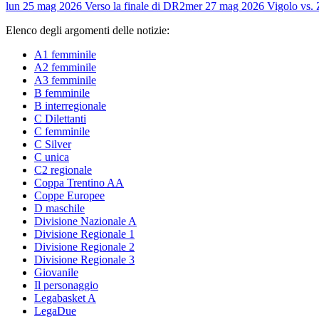
lun 25 mag 2026
Verso la finale di DR2
mer 27 mag 2026
Vigolo vs.
Elenco degli argomenti delle notizie:
A1 femminile
A2 femminile
A3 femminile
B femminile
B interregionale
C Dilettanti
C femminile
C Silver
C unica
C2 regionale
Coppa Trentino AA
Coppe Europee
D maschile
Divisione Nazionale A
Divisione Regionale 1
Divisione Regionale 2
Divisione Regionale 3
Giovanile
Il personaggio
Legabasket A
LegaDue