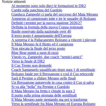
Notizie attinenti
Al momento sono solo dieci le formazioni in DR2
Cambi sulla panchina del Gardolo
Gianluca Zampedri ci parla del successo del Maia Merano
Ammesse al campionato tutte e tre le squadre di Bolzano
Definiti i termini per la nuova stagione 2026/27
Definita la formula della nuova Coppa regionale
Basile osservato dalla nazionale over 40
Il terzo posto è appannaggio dell'Europa
A sorpresa è la Pallacanestro Bolzano a vincere i playout
Il Maia Merano fa il filotto ed è campione
Non giocata la finale del terzo posto
Blue Bear quinti a suon di razzi
Vigolo vs. Zampedri, due coach “nemici-amici"
Verso la finale di DR2
Il Cus Trento non demorde
Coach Santangelo squalificato dopo gara 1 di semifinale
Bolzano fatale per il Bressanone e così il Cus retrocede
Sarà il Pergine a sfidare Merano nelle finali
Un Bressanone autorevole in casa contro il Cus si salva
Si va alla “bella” fra Pergine e Gardolo
Il Maia Merano ha fretta e chiude in gara 2
Il punto sulla prima giornata delle semifinali
Il Maia Merano parte stentando ma poi si trasforma
Verso la semifinale fra Maia Merano ed Europa Bolzano