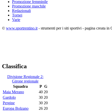
Promozione femminile
Promozione maschile
Redazionali
Tornei
Varie
©
www.sportrentino.it
- strumenti per i siti sportivi - pagina creata in 
Classifica
Divisione Regionale 2:
Girone regionale
Squadra
P
G
Maia Merano
40
20
Gardolo
30
20
Pergine
30
20
Europa Bolzano
26
20