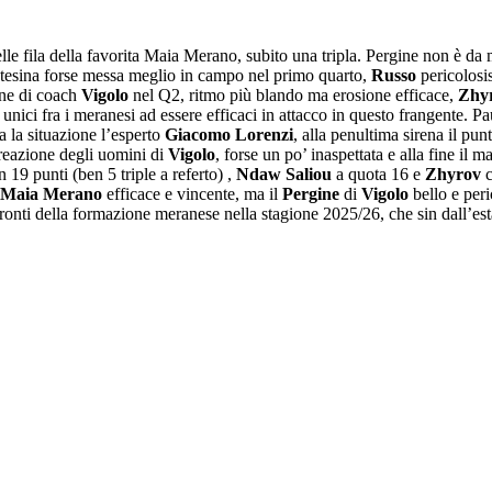
elle fila della favorita Maia Merano, subito una tripla. Pergine non è da 
tesina forse messa meglio in campo nel primo quarto,
Russo
pericolosi
one di coach
Vigolo
nel Q2, ritmo più blando ma erosione efficace,
Zhy
unici fra i meranesi ad essere efficaci in attacco in questo frangente. P
a la situazione l’esperto
Giacomo Lorenzi
, alla penultima sirena il pu
 reazione degli uomini di
Vigolo
, forse un po’ inaspettata e alla fine il 
 19 punti (ben 5 triple a referto) ,
Ndaw Saliou
a quota 16 e
Zhyrov
c
Maia Merano
efficace e vincente, ma il
Pergine
di
Vigolo
bello e peri
fronti della formazione meranese nella stagione 2025/26, che sin dall’es