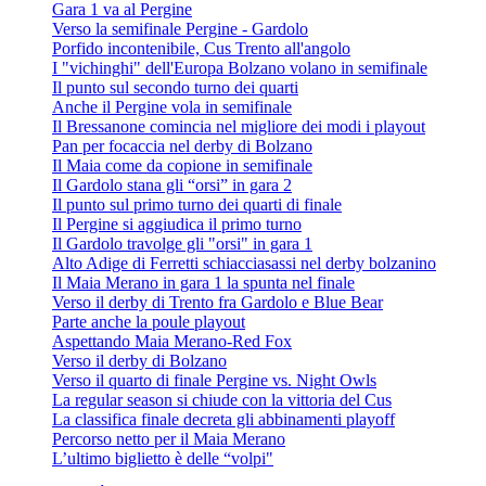
Gara 1 va al Pergine
Verso la semifinale Pergine - Gardolo
Porfido incontenibile, Cus Trento all'angolo
I "vichinghi" dell'Europa Bolzano volano in semifinale
Il punto sul secondo turno dei quarti
Anche il Pergine vola in semifinale
Il Bressanone comincia nel migliore dei modi i playout
Pan per focaccia nel derby di Bolzano
Il Maia come da copione in semifinale
Il Gardolo stana gli “orsi” in gara 2
Il punto sul primo turno dei quarti di finale
Il Pergine si aggiudica il primo turno
Il Gardolo travolge gli "orsi" in gara 1
Alto Adige di Ferretti schiacciasassi nel derby bolzanino
Il Maia Merano in gara 1 la spunta nel finale
Verso il derby di Trento fra Gardolo e Blue Bear
Parte anche la poule playout
Aspettando Maia Merano-Red Fox
Verso il derby di Bolzano
Verso il quarto di finale Pergine vs. Night Owls
La regular season si chiude con la vittoria del Cus
La classifica finale decreta gli abbinamenti playoff
Percorso netto per il Maia Merano
L’ultimo biglietto è delle “volpi"