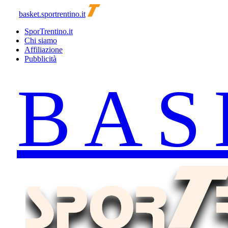
basket.sportrentino.it
SporTrentino.it
Chi siamo
Affiliazione
Pubblicità