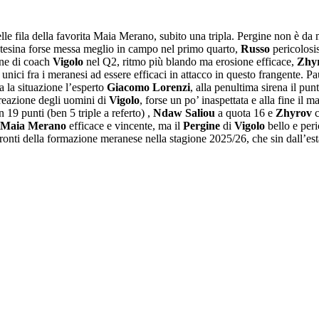
elle fila della favorita Maia Merano, subito una tripla. Pergine non è da 
tesina forse messa meglio in campo nel primo quarto,
Russo
pericolosi
one di coach
Vigolo
nel Q2, ritmo più blando ma erosione efficace,
Zhy
unici fra i meranesi ad essere efficaci in attacco in questo frangente. P
a la situazione l’esperto
Giacomo Lorenzi
, alla penultima sirena il pu
 reazione degli uomini di
Vigolo
, forse un po’ inaspettata e alla fine il 
 19 punti (ben 5 triple a referto) ,
Ndaw Saliou
a quota 16 e
Zhyrov
c
Maia Merano
efficace e vincente, ma il
Pergine
di
Vigolo
bello e peri
fronti della formazione meranese nella stagione 2025/26, che sin dall’es