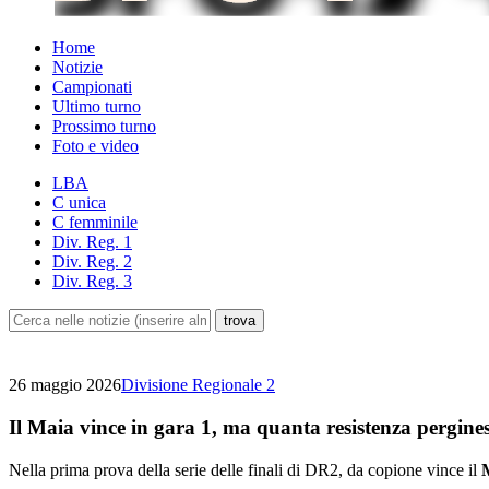
Home
Notizie
Campionati
Ultimo turno
Prossimo turno
Foto e video
LBA
C unica
C femminile
Div. Reg. 1
Div. Reg. 2
Div. Reg. 3
26 maggio 2026
Divisione Regionale 2
Il Maia vince in gara 1, ma quanta resistenza pergine
Nella prima prova della serie delle finali di DR2, da copione vince il