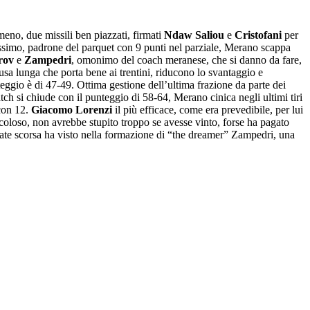
meno, due missili ben piazzati, firmati
Ndaw Saliou
e
Cristofani
per
ssimo, padrone del parquet con 9 punti nel parziale, Merano scappa
rov
e
Zampedri
, omonimo del coach meranese, che si danno da fare,
ausa lunga che porta bene ai trentini, riducono lo svantaggio e
nteggio è di 47-49. Ottima gestione dell’ultima frazione da parte dei
match si chiude con il punteggio di 58-64, Merano cinica negli ultimi tiri
on 12.
Giacomo Lorenzi
il più efficace, come era prevedibile, per lui
coloso, non avrebbe stupito troppo se avesse vinto, forse ha pagato
tate scorsa ha visto nella formazione di “the dreamer” Zampedri, una