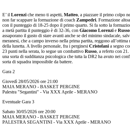
E’ il
Lorenzi
che meno ti aspetti,
Matteo
, a piazzare il primo colpo n
non far scappare la formazione di coach
Zampedri
. Formazione altoa
con il punteggio di 18-25 dopo il primo quarto. Si fa sotto la formazi
a metà partita il punteggio è di 32-36, con
Giacomo Lorenzi
e
Russo
assaporano il gusto di stare avanti anche se del minimo sindacale, salv
meranesi, che a campo inverso nella prima partita, reggono all’ottima
della lunetta. A livello personale, fra i perginesi
Cristofani
a segno con
23 punti nella serata, lo segue un combattivo
Russo
, a referto con 21.
una sorta di sudditanza psicologica che tutta la DR2 ha avuto nei con
sorta di squadra impossibile da battere.
Gara 2
Giovedì 28/05/2026 ore 21:00
MAIA MERANO - BASKET PERGINE
Palestra "Segantini" - Via XXX Aprile - MERANO
Eventuale Gara 3
Sabato 30/05/2026 ore 20:00
MAIA MERANO - BASKET PERGINE
PALESTRA SEGANTINI - Via XXX Aprile - MERANO