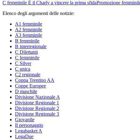
C femminile
È il Charly a vincere la prima sfida
Promozione femminil
Elenco degli argomenti delle notizie:
A1 femminile
A2 femminile
A3 femminile
B femminile
B interregionale
C Dilettanti
C femminile
C Silver
C unica
C2 regionale
Coppa Trentino AA
Coppe Europee
D maschile
Divisione Nazionale A
Divisione Regionale 1
Divisione Regionale 2
Divisione Regionale 3
Giovanile
Il personaggio
Legabasket A
LegaDue