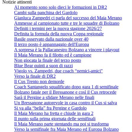
Notizie attinenti
Al momento sono solo dieci le formazioni in DR2
Cambi sulla panchina del Gardolo
Gianluca Zampedri ci parla del successo del Maia Merano
Ammesse al campionato tutte e tre le squadre di Bolzano
Definiti i termini per la nuova stagione 2026/27
Definita la formula della nuova Coppa regionale
Basile osservato dalla nazionale over 40
Il terzo posto è appannaggio dell'Europa
A sorpresa è la Pallacanestro Bolzano a vincere i playout
Il Maia Merano fa il filotto ed è campione
Non giocata la finale del terzo posto
Blue Bear quinti a suon di razzi
Vigolo vs. Zampedri, due coach “nemici-amici"
Verso la finale di DR2
Il Cus Trento non demorde
Coach Santangelo squalificato dopo gara 1 di semifinale
Bolzano fatale per il Bressanone e così il Cus retrocede
Sarà il Pergine a sfidare Merano nelle finali
Un Bressanone autorevole in casa contro il Cus si salva
Si va alla “bella” fra Pergine e Gardolo
Il Maia Merano ha fretta e chiude in gara 2
Il punto sulla prima giornata delle semifinali
Il Maia Merano parte stentando ma poi si trasforma
Verso la semifinale fra Maia Merano ed Europa Bolzano