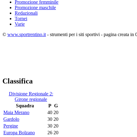
Promozione femminile
Promozione maschile
Redazionali
Tornei
Varie
©
www.sportrentino.it
- strumenti per i siti sportivi - pagina creata in 
Classifica
Divisione Regionale 2:
Girone regionale
Squadra
P
G
Maia Merano
40
20
Gardolo
30
20
Pergine
30
20
Europa Bolzano
26
20