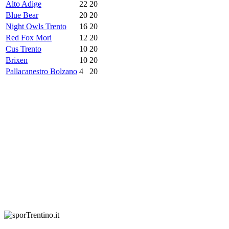
Alto Adige
22
20
Blue Bear
20
20
Night Owls Trento
16
20
Red Fox Mori
12
20
Cus Trento
10
20
Brixen
10
20
Pallacanestro Bolzano
4
20