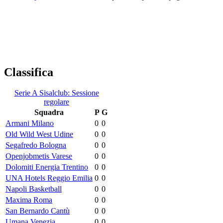
Classifica
Serie A Sisalclub: Sessione
regolare
Squadra
P
G
Armani Milano
0
0
Old Wild West Udine
0
0
Segafredo Bologna
0
0
Openjobmetis Varese
0
0
Dolomiti Energia Trentino
0
0
UNA Hotels Reggio Emilia
0
0
Napoli Basketball
0
0
Maxima Roma
0
0
San Bernardo Cantù
0
0
Umana Venezia
0
0