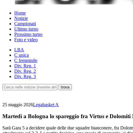
Home
Notizie
Campionati
Ultimo turno
Prossimo turno
Foto e video
LBA
C unica
C femminile
Div. Reg. 1
Div. Reg. 2
Div. Reg. 3
25 maggio 2026
Legabasket A
Martedì a Bologna lo spareggio fra Virtus e Dolomiti
Sarà Gara 5 a decidere quale delle due squadre bianconere, fra Dolomi