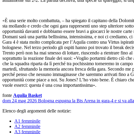
attualmente sul 2-2. La partita decisiva, una specie di spareggio, si di
«È una serie molto combattuta, – ha spiegato il capitano della Dolomi
sta mollando e credo che ogni gara rappresenti uno step ulteriore sotto 
opportunità davanti e dobbiamo essere bravi a giocarci le nostre carte
Domani sarà una partita bellissima, intensissima, e noi ci crediamo, c
Gara 4 è stata molto complicata per l’Aquila contro una Virtus ispirat
bolognese. Nel terzo periodo gli ospiti hanno poi trovato il break deci
Trento però non ha mai smesso di lottare, riuscendo a rientrare fino a
soprattutto la reazione finale dei suoi: «Voglio portarmi dietro ciò ch
che la squadra riparta da lì perché tra pochissimo torneremo in campo e
martedì, sfruttando la memoria ancora fresca della gara. Secondo me 
perché penso che nessuno immaginasse che saremmo arrivati fino a Gara 
opportunità come piace a noi. Su Jones? L’ho visto bene. È chiaro che 
vuole esserci: questa è una cosa importantissima».
fonte
Aquila Basket
dom 24 mag 2026
Bologna espugna la Bts Arena in gara-4 e si va alla
Elenco degli argomenti delle notizie:
A1 femminile
A2 femminile
A3 femminile