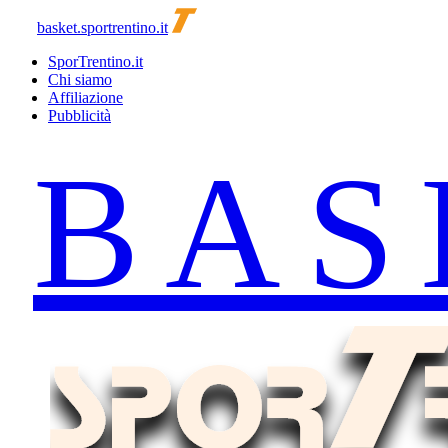
basket.sportrentino.it
SporTrentino.it
Chi siamo
Affiliazione
Pubblicità