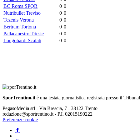
BC Roma SPQR
0
0
Nutribullet Treviso
0
0
Tezenis Verona
0
0
Bertram Tortona
0
0
Pallacanestro Trieste
0
0
Longobardi Scafati
0
0
SporTrentino.it
è una testata giornalistica registrata presso il Tribuna
PegasoMedia srl - Via Brescia, 7 - 38122 Trento
redazione@sportrentino.it - P.I. 02015190222
Preferenze cookie