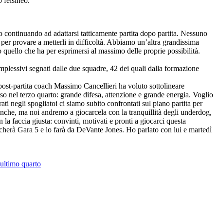
o felsineo.
 continuando ad adattarsi tatticamente partita dopo partita. Nessuno
a per provare a metterli in difficoltà. Abbiamo un’altra grandissima
quello che ha per esprimersi al massimo delle proprie possibilità.
mplessivi segnati dalle due squadre, 42 dei quali dalla formazione
 post-partita coach Massimo Cancellieri ha voluto sottolineare
sso nel terzo quarto: grande difesa, attenzione e grande energia. Voglio
i negli spogliatoi ci siamo subito confrontati sul piano partita per
nche, ma noi andremo a giocarcela con la tranquillità degli underdog,
a faccia giusta: convinti, motivati e pronti a giocarci questa
ocherà Gara 5 e lo farà da DeVante Jones. Ho parlato con lui e martedì
ultimo quarto