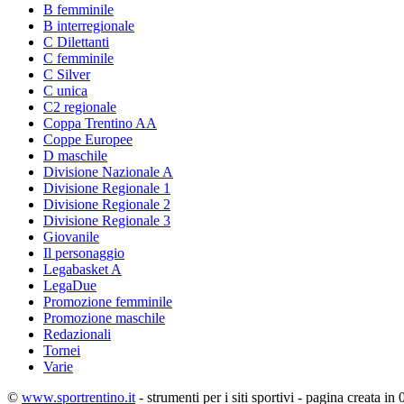
B femminile
B interregionale
C Dilettanti
C femminile
C Silver
C unica
C2 regionale
Coppa Trentino AA
Coppe Europee
D maschile
Divisione Nazionale A
Divisione Regionale 1
Divisione Regionale 2
Divisione Regionale 3
Giovanile
Il personaggio
Legabasket A
LegaDue
Promozione femminile
Promozione maschile
Redazionali
Tornei
Varie
©
www.sportrentino.it
- strumenti per i siti sportivi - pagina creata in 