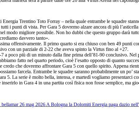
sputerà martedì sera a partire dalle ore 20 alla Virtus Arena nel capoluog
ti Energia Trentino Toto Forray – nella quale entrambe le squadre stanno
tutti i punti di vista. Per Gara 5 dovremo alzare ancora di più l’asticell
 nel modo migliore possibile. Non ho dubbi che questo gruppo darà tutto 
i crediamo davvero tanto».
issima offensivamente. Il primo quarto si era chiuso con ben 49 punti co
sivo con un parziale di 2-22 che aveva spinto la Virtus fino al +27.
l -7 a poco più di un minuto dalla fine prima dell’81-90 conclusivo. Nel
e abbiamo fatto nel quarto periodo, cioè l’esatto opposto di quanto succe
 credo che dovremo affrontare Gara 5 con quello spirito. Appena rientrat
possiamo farcela. Entrambe le squadre saranno probabilmente un po’ sta
5. La serie è molto bella, intensa, e martedì vogliamo presentarci con l
inserirlo in Gara 4 in una partita così fisica non fosse semplice, ma gi
 bella
mar 26 mag 2026
A Bologna la Dolomiti Energia paga dazio nell'