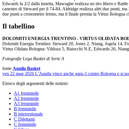
Edwards fa 2/2 dalla lunetta, Mawugbe realizza un tiro libero e Battl
canestro di Steward per il 74-84. Aldridge realizza altri due punti, ma
due punti a cronometro fermo, ma il finale premia la Virtus Bologna c
Il tabellino
DOLOMITI ENERGIA TRENTINO - VIRTUS OLIDATA BOLOGNA
Dolomiti Energia Trentino: Steward 20, Jones 2, Niang, Jogela 14, F
Virtus Olidata Bologna: Vildoza 5, Baiocchi N.E, Edwards 26, Niang 
Fotografie Lega Basket di Serie A
fonte
Aquila Basket
ven 22 mag 2026
L'Aquila vince anche gara-3 contro Bologna e si por
Elenco degli argomenti delle notizie:
A1 femminile
A2 femminile
A3 femminile
B femminile
B interregionale
C Dilettanti
C femminile