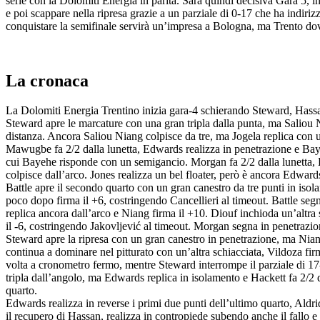
serie con la Dolomiti Energia in parità. Sarà quindi decisiva Gara 5, 
e poi scappare nella ripresa grazie a un parziale di 0-17 che ha indiriz
conquistare la semifinale servirà un’impresa a Bologna, ma Trento dovrà r
La cronaca
La Dolomiti Energia Trentino inizia gara-4 schierando Steward, Has
Steward apre le marcature con una gran tripla dalla punta, ma Saliou N
distanza. Ancora Saliou Niang colpisce da tre, ma Jogela replica con 
Mawugbe fa 2/2 dalla lunetta, Edwards realizza in penetrazione e Baye
cui Bayehe risponde con un semigancio. Morgan fa 2/2 dalla lunetta, B
colpisce dall’arco. Jones realizza un bel floater, però è ancora Edward
Battle apre il secondo quarto con un gran canestro da tre punti in iso
poco dopo firma il +6, costringendo Cancellieri al timeout. Battle seg
replica ancora dall’arco e Niang firma il +10. Diouf inchioda un’altra
il -6, costringendo Jakovljević al timeout. Morgan segna in penetrazion
Steward apre la ripresa con un gran canestro in penetrazione, ma Nian
continua a dominare nel pitturato con un’altra schiacciata, Vildoza f
volta a cronometro fermo, mentre Steward interrompe il parziale di 17-0
tripla dall’angolo, ma Edwards replica in isolamento e Hackett fa 2/2 da
quarto.
Edwards realizza in reverse i primi due punti dell’ultimo quarto, Ald
il recupero di Hassan, realizza in contropiede subendo anche il fallo 