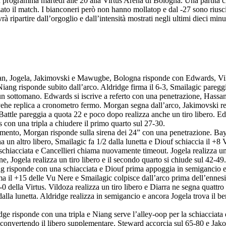
in programma martedì alle 20 alla Virtus Arena di Bologna. Una partita ch
zato il match. I bianconeri però non hanno mollatop e dal -27 sono riuscit
ipartire dall’orgoglio e dall’intensità mostrati negli ultimi dieci minuti
san, Jogela, Jakimovski e Mawugbe, Bologna risponde con Edwards, Vi
iang risponde subito dall’arco. Aldridge firma il 6-3, Smailagic pareggi
un sottomano. Edwards si iscrive a referto con una penetrazione, Hassan 
he replica a cronometro fermo. Morgan segna dall’arco, Jakimovski real
attle pareggia a quota 22 e poco dopo realizza anche un tiro libero. E
s con una tripla a chiudere il primo quarto sul 27-30.
lamento, Morgan risponde sulla sirena dei 24” con una penetrazione. Baye
na un altro libero, Smailagic fa 1/2 dalla lunetta e Diouf schiaccia il 
 schiacciata e Cancellieri chiama nuovamente timeout. Jogela realizza un
e, Jogela realizza un tiro libero e il secondo quarto si chiude sul 42-49.
g risponde con una schiacciata e Diouf prima appoggia in semigancio e 
irma il +15 delle Vu Nere e Smailagic colpisce dall’arco prima dell’enne
 della Virtus. Vildoza realizza un tiro libero e Diarra ne segna quattro
lla lunetta. Aldridge realizza in semigancio e ancora Jogela trova il ber
ridge risponde con una tripla e Niang serve l’alley-oop per la schiaccia
e convertendo il libero supplementare. Steward accorcia sul 65-80 e Jako