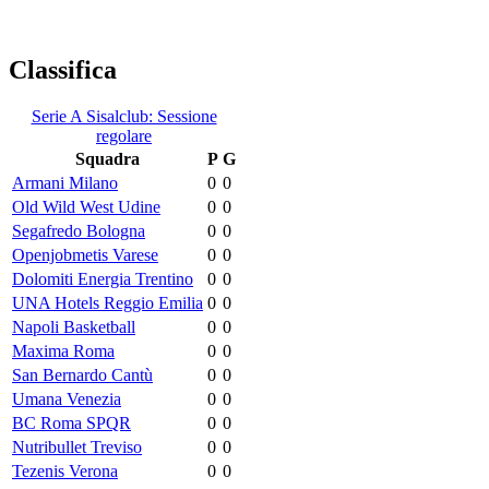
Classifica
Serie A Sisalclub: Sessione
regolare
Squadra
P
G
Armani Milano
0
0
Old Wild West Udine
0
0
Segafredo Bologna
0
0
Openjobmetis Varese
0
0
Dolomiti Energia Trentino
0
0
UNA Hotels Reggio Emilia
0
0
Napoli Basketball
0
0
Maxima Roma
0
0
San Bernardo Cantù
0
0
Umana Venezia
0
0
BC Roma SPQR
0
0
Nutribullet Treviso
0
0
Tezenis Verona
0
0