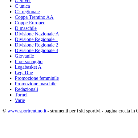
C Silver
C unica
C2 regionale
Coppa Trentino AA
Coppe Europee
D maschile
Divisione Nazionale A
Divisione Regionale 1
Divisione Regionale 2
Divisione Regionale 3
Giovanile
Il personaggio
Legabasket A
LegaDue
Promozione femminile
Promozione maschile
Redazionali
Tornei
Varie
©
www.sportrentino.it
- strumenti per i siti sportivi - pagina creata in 