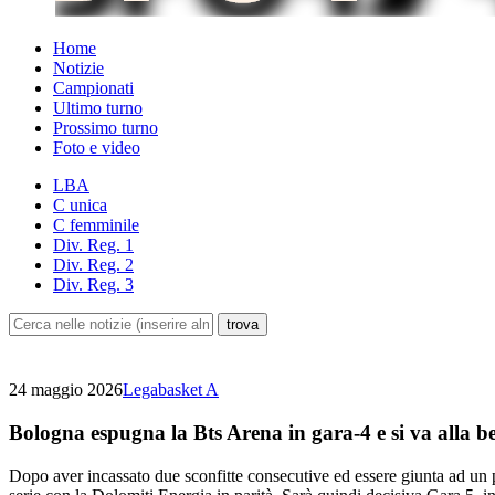
Home
Notizie
Campionati
Ultimo turno
Prossimo turno
Foto e video
LBA
C unica
C femminile
Div. Reg. 1
Div. Reg. 2
Div. Reg. 3
24 maggio 2026
Legabasket A
Bologna espugna la Bts Arena in gara-4 e si va alla be
Dopo aver incassato due sconfitte consecutive ed essere giunta ad un p