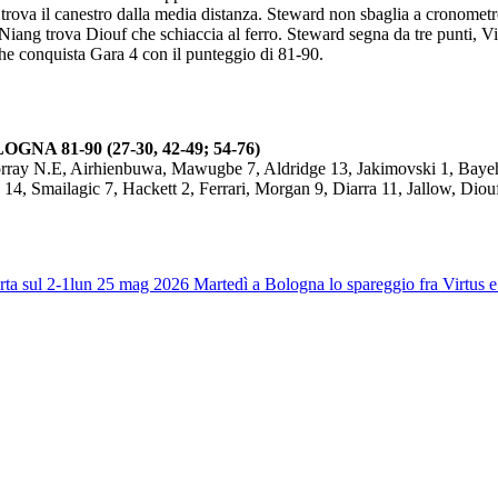
e trova il canestro dalla media distanza. Steward non sbaglia a cronom
 Niang trova Diouf che schiaccia al ferro. Steward segna da tre punti, Vil
he conquista Gara 4 con il punteggio di 81-90.
 81-90 (27-30, 42-49; 54-76)
orray N.E, Airhienbuwa, Mawugbe 7, Aldridge 13, Jakimovski 1, Bayehe
14, Smailagic 7, Hackett 2, Ferrari, Morgan 9, Diarra 11, Jallow, Diou
ta sul 2-1
lun 25 mag 2026
Martedì a Bologna lo spareggio fra Virtus 