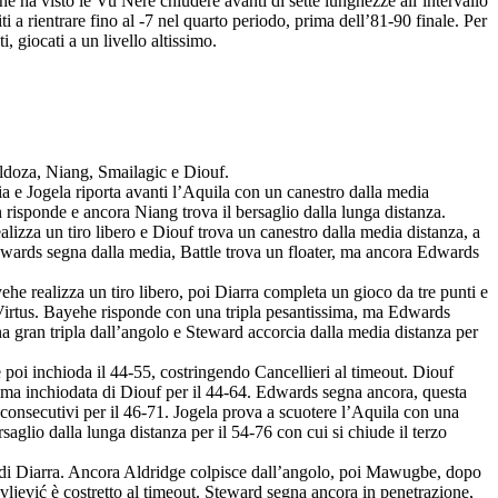
e ha visto le Vu Nere chiudere avanti di sette lunghezze all’intervallo
i a rientrare fino al -7 nel quarto periodo, prima dell’81-90 finale. Per
, giocati a un livello altissimo.
ldoza, Niang, Smailagic e Diouf.
a e Jogela riporta avanti l’Aquila con un canestro dalla media
risponde e ancora Niang trova il bersaglio dalla lunga distanza.
izza un tiro libero e Diouf trova un canestro dalla media distanza, a
dwards segna dalla media, Battle trova un floater, ma ancora Edwards
he realizza un tiro libero, poi Diarra completa un gioco da tre punti e
+8 Virtus. Bayehe risponde con una tripla pesantissima, ma Edwards
a gran tripla dall’angolo e Steward accorcia dalla media distanza per
poi inchioda il 44-55, costringendo Cancellieri al timeout. Diouf
sima inchiodata di Diouf per il 44-64. Edwards segna ancora, questa
 consecutivi per il 46-71. Jogela prova a scuotere l’Aquila con una
saglio dalla lunga distanza per il 54-76 con cui si chiude il terzo
ta di Diarra. Ancora Aldridge colpisce dall’angolo, poi Mawugbe, dopo
vljević è costretto al timeout. Steward segna ancora in penetrazione,