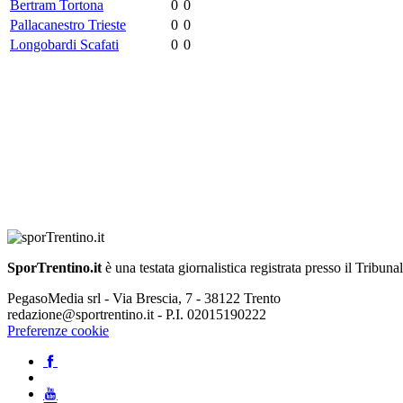
Bertram Tortona
0
0
Pallacanestro Trieste
0
0
Longobardi Scafati
0
0
SporTrentino.it
è una testata giornalistica registrata presso il Tribuna
PegasoMedia srl - Via Brescia, 7 - 38122 Trento
redazione@sportrentino.it - P.I. 02015190222
Preferenze cookie