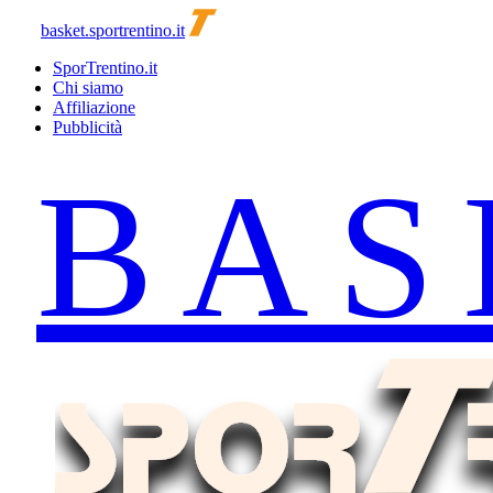
basket.sportrentino.it
SporTrentino.it
Chi siamo
Affiliazione
Pubblicità