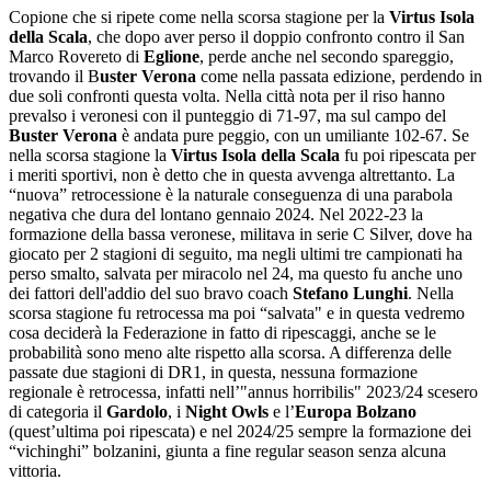
Copione che si ripete come nella scorsa stagione per la
Virtus Isola
della Scala
, che dopo aver perso il doppio confronto contro il San
Marco Rovereto di
Eglione
, perde anche nel secondo spareggio,
trovando il B
uster Verona
come nella passata edizione, perdendo in
due soli confronti questa volta. Nella città nota per il riso hanno
prevalso i veronesi con il punteggio di 71-97, ma sul campo del
Buster Verona
è andata pure peggio, con un umiliante 102-67. Se
nella scorsa stagione la
Virtus Isola della Scala
fu poi ripescata per
i meriti sportivi, non è detto che in questa avvenga altrettanto. La
“nuova” retrocessione è la naturale conseguenza di una parabola
negativa che dura del lontano gennaio 2024. Nel 2022-23 la
formazione della bassa veronese, militava in serie C Silver, dove ha
giocato per 2 stagioni di seguito, ma negli ultimi tre campionati ha
perso smalto, salvata per miracolo nel 24, ma questo fu anche uno
dei fattori dell'addio del suo bravo coach
Stefano Lunghi
. Nella
scorsa stagione fu retrocessa ma poi “salvata" e in questa vedremo
cosa deciderà la Federazione in fatto di ripescaggi, anche se le
probabilità sono meno alte rispetto alla scorsa. A differenza delle
passate due stagioni di DR1, in questa, nessuna formazione
regionale è retrocessa, infatti nell’"annus horribilis" 2023/24 scesero
di categoria il
Gardolo
, i
Night Owls
e l’
Europa Bolzano
(quest’ultima poi ripescata) e nel 2024/25 sempre la formazione dei
“vichinghi” bolzanini, giunta a fine regular season senza alcuna
vittoria.