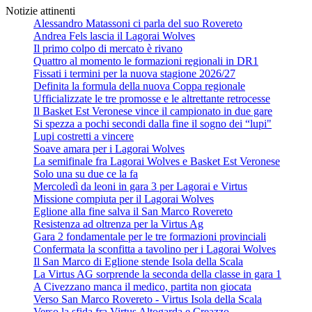
Notizie attinenti
Alessandro Matassoni ci parla del suo Rovereto
Andrea Fels lascia il Lagorai Wolves
Il primo colpo di mercato è rivano
Quattro al momento le formazioni regionali in DR1
Fissati i termini per la nuova stagione 2026/27
Definita la formula della nuova Coppa regionale
Ufficializzate le tre promosse e le altrettante retrocesse
Il Basket Est Veronese vince il campionato in due gare
Si spezza a pochi secondi dalla fine il sogno dei “lupi"
Lupi costretti a vincere
Soave amara per i Lagorai Wolves
La semifinale fra Lagorai Wolves e Basket Est Veronese
Solo una su due ce la fa
Mercoledì da leoni in gara 3 per Lagorai e Virtus
Missione compiuta per il Lagorai Wolves
Eglione alla fine salva il San Marco Rovereto
Resistenza ad oltrenza per la Virtus Ag
Gara 2 fondamentale per le tre formazioni provinciali
Confermata la sconfitta a tavolino per i Lagorai Wolves
Il San Marco di Eglione stende Isola della Scala
La Virtus AG sorprende la seconda della classe in gara 1
A Civezzano manca il medico, partita non giocata
Verso San Marco Rovereto - Virtus Isola della Scala
Verso la sfida fra Virtus Altogarda e Creazzo