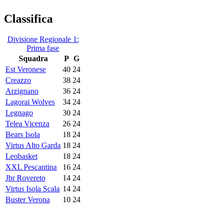
Classifica
Divisione Regionale 1:
Prima fase
Squadra
P
G
Est Veronese
40
24
Creazzo
38
24
Arzignano
36
24
Lagorai Wolves
34
24
Legnago
30
24
Telea Vicenza
26
24
Bears Isola
18
24
Virtus Alto Garda
18
24
Leobasket
18
24
XXL Pescantina
16
24
Jbr Rovereto
14
24
Virtus Isola Scala
14
24
Buster Verona
10
24