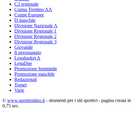
C2 regionale
Coppa Trentino AA
Coppe Europee
D maschile
Divisione Nazionale A
Divisione Regionale 1
Divisione Regionale 2
Divisione Regionale 3
Giovanile
Il personaggio
Legabasket A
LegaDue
Promozione femminile
Promozione maschile
Redazionali
Tornei
Varie
©
www.sportrentino.it
- strumenti per i siti sportivi - pagina creata in
0,75 sec.