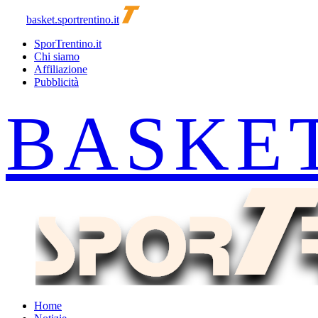
basket.sportrentino.it
SporTrentino.it
Chi siamo
Affiliazione
Pubblicità
Home