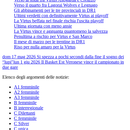
Verso il quarto fra Lagorai Wolves e Legnago
Gli abbinamenti per le tre provinciali in DR1
Ultimi verdetti con definitivamente Virtus ai playoff
La Virtus beffata nel finale rischia l'uscita playoff
Ultima giornata con meno ansie
La Virtus vince e agguanta quantomeno la salvezza
Penultima a rischio per Virtus e San Marco
Il mese di marzo per le trentine in DR1
Riso per nulla amaro per la Virtus
dom 17 mag 2026
Si spezza a pochi secondi dalla fine il sogno dei
“lupi"
lun 1 giu 2026
Il Basket Est Veronese vince il campionato in
due gare
Elenco degli argomenti delle notizie:
A1 femminile
A2 femminile
A3 femminile
B femminile
B interregionale
C Dilettanti
C femminile
C Silver
C unica