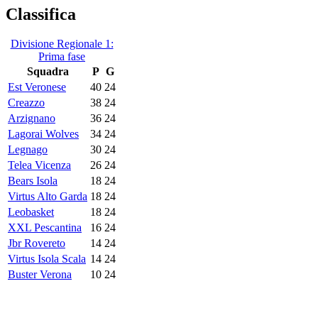
Classifica
Divisione Regionale 1:
Prima fase
Squadra
P
G
Est Veronese
40
24
Creazzo
38
24
Arzignano
36
24
Lagorai Wolves
34
24
Legnago
30
24
Telea Vicenza
26
24
Bears Isola
18
24
Virtus Alto Garda
18
24
Leobasket
18
24
XXL Pescantina
16
24
Jbr Rovereto
14
24
Virtus Isola Scala
14
24
Buster Verona
10
24