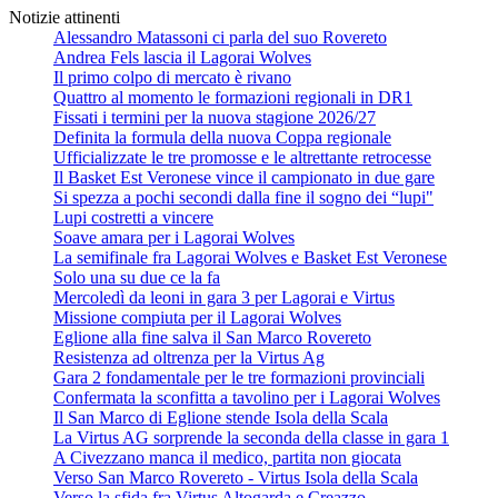
Notizie attinenti
Alessandro Matassoni ci parla del suo Rovereto
Andrea Fels lascia il Lagorai Wolves
Il primo colpo di mercato è rivano
Quattro al momento le formazioni regionali in DR1
Fissati i termini per la nuova stagione 2026/27
Definita la formula della nuova Coppa regionale
Ufficializzate le tre promosse e le altrettante retrocesse
Il Basket Est Veronese vince il campionato in due gare
Si spezza a pochi secondi dalla fine il sogno dei “lupi"
Lupi costretti a vincere
Soave amara per i Lagorai Wolves
La semifinale fra Lagorai Wolves e Basket Est Veronese
Solo una su due ce la fa
Mercoledì da leoni in gara 3 per Lagorai e Virtus
Missione compiuta per il Lagorai Wolves
Eglione alla fine salva il San Marco Rovereto
Resistenza ad oltrenza per la Virtus Ag
Gara 2 fondamentale per le tre formazioni provinciali
Confermata la sconfitta a tavolino per i Lagorai Wolves
Il San Marco di Eglione stende Isola della Scala
La Virtus AG sorprende la seconda della classe in gara 1
A Civezzano manca il medico, partita non giocata
Verso San Marco Rovereto - Virtus Isola della Scala
Verso la sfida fra Virtus Altogarda e Creazzo