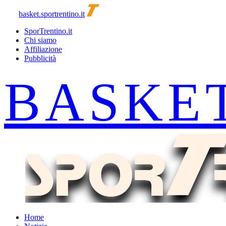
basket.sportrentino.it
SporTrentino.it
Chi siamo
Affiliazione
Pubblicità
Home