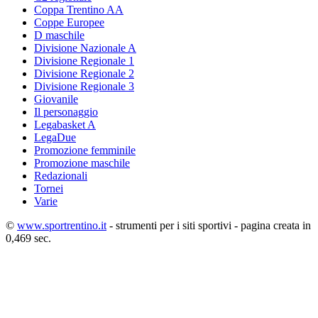
Coppa Trentino AA
Coppe Europee
D maschile
Divisione Nazionale A
Divisione Regionale 1
Divisione Regionale 2
Divisione Regionale 3
Giovanile
Il personaggio
Legabasket A
LegaDue
Promozione femminile
Promozione maschile
Redazionali
Tornei
Varie
©
www.sportrentino.it
- strumenti per i siti sportivi - pagina creata in
0,469 sec.