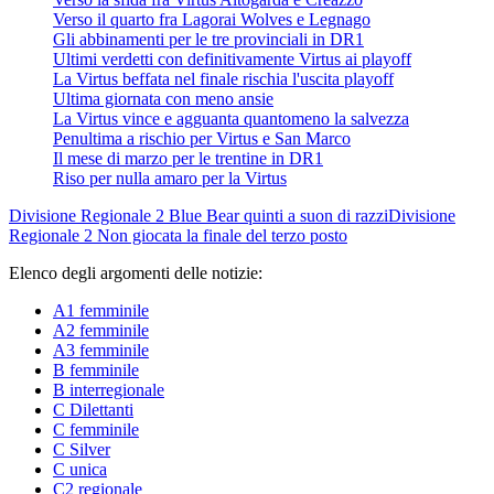
Verso il quarto fra Lagorai Wolves e Legnago
Gli abbinamenti per le tre provinciali in DR1
Ultimi verdetti con definitivamente Virtus ai playoff
La Virtus beffata nel finale rischia l'uscita playoff
Ultima giornata con meno ansie
La Virtus vince e agguanta quantomeno la salvezza
Penultima a rischio per Virtus e San Marco
Il mese di marzo per le trentine in DR1
Riso per nulla amaro per la Virtus
Divisione Regionale 2
Blue Bear quinti a suon di razzi
Divisione
Regionale 2
Non giocata la finale del terzo posto
Elenco degli argomenti delle notizie:
A1 femminile
A2 femminile
A3 femminile
B femminile
B interregionale
C Dilettanti
C femminile
C Silver
C unica
C2 regionale