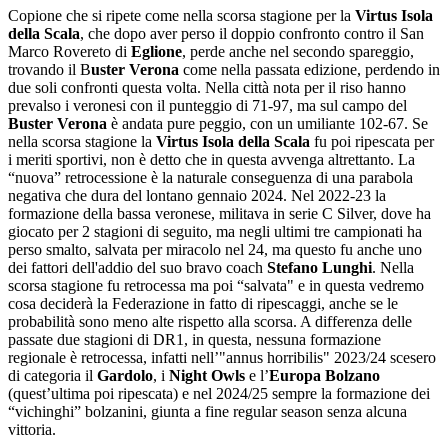
Copione che si ripete come nella scorsa stagione per la
Virtus Isola
della Scala
, che dopo aver perso il doppio confronto contro il San
Marco Rovereto di
Eglione
, perde anche nel secondo spareggio,
trovando il B
uster Verona
come nella passata edizione, perdendo in
due soli confronti questa volta. Nella città nota per il riso hanno
prevalso i veronesi con il punteggio di 71-97, ma sul campo del
Buster Verona
è andata pure peggio, con un umiliante 102-67. Se
nella scorsa stagione la
Virtus Isola della Scala
fu poi ripescata per
i meriti sportivi, non è detto che in questa avvenga altrettanto. La
“nuova” retrocessione è la naturale conseguenza di una parabola
negativa che dura del lontano gennaio 2024. Nel 2022-23 la
formazione della bassa veronese, militava in serie C Silver, dove ha
giocato per 2 stagioni di seguito, ma negli ultimi tre campionati ha
perso smalto, salvata per miracolo nel 24, ma questo fu anche uno
dei fattori dell'addio del suo bravo coach
Stefano Lunghi
. Nella
scorsa stagione fu retrocessa ma poi “salvata" e in questa vedremo
cosa deciderà la Federazione in fatto di ripescaggi, anche se le
probabilità sono meno alte rispetto alla scorsa. A differenza delle
passate due stagioni di DR1, in questa, nessuna formazione
regionale è retrocessa, infatti nell’"annus horribilis" 2023/24 scesero
di categoria il
Gardolo
, i
Night Owls
e l’
Europa Bolzano
(quest’ultima poi ripescata) e nel 2024/25 sempre la formazione dei
“vichinghi” bolzanini, giunta a fine regular season senza alcuna
vittoria.