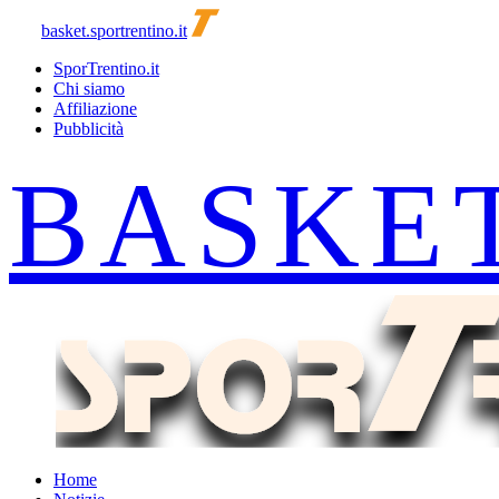
basket.sportrentino.it
SporTrentino.it
Chi siamo
Affiliazione
Pubblicità
Home