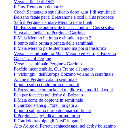
Verso la finale di DR2
Il Cus Trento non demorde
Coach Santangelo squalificato dopo gara 1 di semifinale
Bolzano fatale per il Bressanone e così il Cus retrocede
Sarà il Pergine a sfidare Merano nelle finali
Un Bressanone autorevole in casa contro il Cus si salva
Si va alla “bella” fra Pergine e Gardolo
Il Maia Merano ha fretta e chiude in gara 2
Il punto sulla prima giornata delle semifinali
Il Maia Merano parte stentando ma poi si trasforma
Verso la semifinale fra Maia Merano ed Europa Bolzano
Gara 1 va al Pergine
Verso la semifinale Pergine - Gardolo
Porfido incontenibile, Cus Trento all'angolo
I "vichinghi" dell'Europa Bolzano volano in semifinale
Anche il Pergine vola in semifinale
Il punto sul secondo turno dei quarti
Il Bressanone comincia nel migliore dei modi i playout
Pan per focaccia nel derby di Bolzano
Il Maia come da copione in semifinale
Il Gardolo stana gli “orsi” in gara 2
Il punto sul primo turno dei quarti di finale
Il Pergine si aggiudica il primo turno
Il Gardolo travolge gli "orsi" in gara 1
Alto Adige di Ferretti schiacciasassi nel derby bolzanino