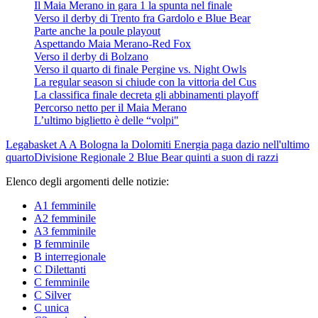
Il Maia Merano in gara 1 la spunta nel finale
Verso il derby di Trento fra Gardolo e Blue Bear
Parte anche la poule playout
Aspettando Maia Merano-Red Fox
Verso il derby di Bolzano
Verso il quarto di finale Pergine vs. Night Owls
La regular season si chiude con la vittoria del Cus
La classifica finale decreta gli abbinamenti playoff
Percorso netto per il Maia Merano
L’ultimo biglietto è delle “volpi"
Legabasket A
A Bologna la Dolomiti Energia paga dazio nell'ultimo
quarto
Divisione Regionale 2
Blue Bear quinti a suon di razzi
Elenco degli argomenti delle notizie:
A1 femminile
A2 femminile
A3 femminile
B femminile
B interregionale
C Dilettanti
C femminile
C Silver
C unica