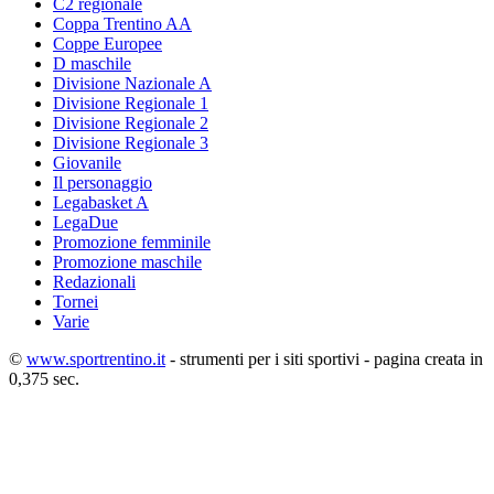
C2 regionale
Coppa Trentino AA
Coppe Europee
D maschile
Divisione Nazionale A
Divisione Regionale 1
Divisione Regionale 2
Divisione Regionale 3
Giovanile
Il personaggio
Legabasket A
LegaDue
Promozione femminile
Promozione maschile
Redazionali
Tornei
Varie
©
www.sportrentino.it
- strumenti per i siti sportivi - pagina creata in
0,375 sec.