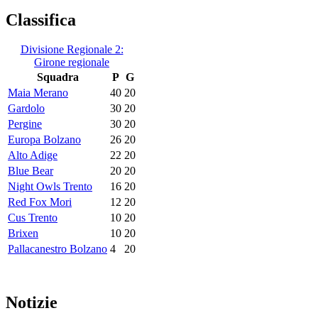
Classifica
Divisione Regionale 2:
Girone regionale
Squadra
P
G
Maia Merano
40
20
Gardolo
30
20
Pergine
30
20
Europa Bolzano
26
20
Alto Adige
22
20
Blue Bear
20
20
Night Owls Trento
16
20
Red Fox Mori
12
20
Cus Trento
10
20
Brixen
10
20
Pallacanestro Bolzano
4
20
Notizie