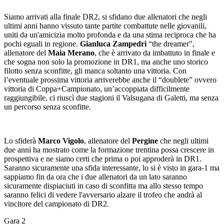
Siamo arrivati alla finale DR2, si sfidano due allenatori che negli
ultimi anni hanno vissuto tante partite combattute nelle giovanili,
uniti da un'amicizia molto profonda e da una stima reciproca che ha
pochi eguali in regione.
Gianluca Zampedri
“the dreamer",
allenatore del
Maia Merano
, che è arrivato da imbattuto in finale e
che sogna non solo la promozione in DR1, ma anche uno storico
filotto senza sconfitte, gli manca soltanto una vittoria. Con
l’eventuale prossima vittoria arriverebbe anche il “doublete” ovvero
vittoria di Coppa+Campionato, un’accoppiata difficilmente
raggiungibile, ci riuscì due stagioni il Valsugana di Galetti, ma senza
un percorso senza sconfitte.
Lo sfiderà
Marco Vigolo
, allenatore del
Pergine
che negli ultimi
due anni ha mostrato come la formazione trentina possa crescere in
prospettiva e ne siamo certi che prima o poi approderà in DR1.
Saranno sicuramente una sfida interessante, lo si è visto in gara-1 ma
sappiamo fin da ora che i due allenatori da un lato saranno
sicuramente dispiaciuti in caso di sconfitta ma allo stesso tempo
saranno felici di vedere l'avversario alzare il trofeo che andrà al
vincitore del campionato di DR2.
Gara 2