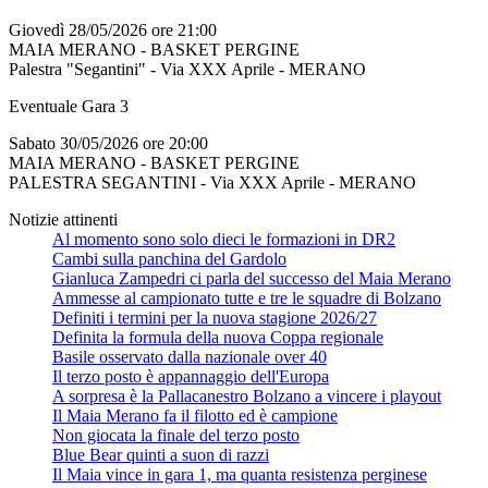
Giovedì 28/05/2026 ore 21:00
MAIA MERANO - BASKET PERGINE
Palestra "Segantini" - Via XXX Aprile - MERANO
Eventuale Gara 3
Sabato 30/05/2026 ore 20:00
MAIA MERANO - BASKET PERGINE
PALESTRA SEGANTINI - Via XXX Aprile - MERANO
Notizie attinenti
Al momento sono solo dieci le formazioni in DR2
Cambi sulla panchina del Gardolo
Gianluca Zampedri ci parla del successo del Maia Merano
Ammesse al campionato tutte e tre le squadre di Bolzano
Definiti i termini per la nuova stagione 2026/27
Definita la formula della nuova Coppa regionale
Basile osservato dalla nazionale over 40
Il terzo posto è appannaggio dell'Europa
A sorpresa è la Pallacanestro Bolzano a vincere i playout
Il Maia Merano fa il filotto ed è campione
Non giocata la finale del terzo posto
Blue Bear quinti a suon di razzi
Il Maia vince in gara 1, ma quanta resistenza perginese