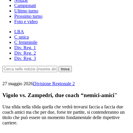
Notizie
Campionati
Ultimo turno
Prossimo turno
Foto e video
LBA
C unica
C femminile
Div. Reg. 1
Div. Reg. 2
Div. Reg. 3
27 maggio 2026
Divisione Regionale 2
Vigolo vs. Zampedri, due coach “nemici-amici"
Una sfida nella sfida quella che vedrà trovarsi faccia a faccia due
coach amici ma che per due, forse tre partite, si contenderanno un
titolo che può essere un momento fondamentale delle rispettive
carriere.