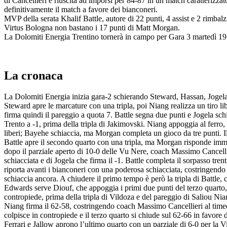
di Cancellieri è riuscita ad imporsi per 84-87 in un match caratterizzato
definitivamente il match a favore dei bianconeri.
MVP della serata Khalif Battle, autore di 22 punti, 4 assist e 2 rimba
Virtus Bologna non bastano i 17 punti di Matt Morgan.
La Dolomiti Energia Trentino tornerà in campo per Gara 3 martedì 19
La cronaca
La Dolomiti Energia inizia gara-2 schierando Steward, Hassan, Joge
Steward apre le marcature con una tripla, poi Niang realizza un tiro
firma quindi il pareggio a quota 7. Battle segna due punti e Jogela sch
Trento a -1, prima della tripla di Jakimovski. Niang appoggia al ferro,
liberi; Bayehe schiaccia, ma Morgan completa un gioco da tre punti. I
Battle apre il secondo quarto con una tripla, ma Morgan risponde imme
dopo il parziale aperto di 10-0 delle Vu Nere, coach Massimo Cancelli
schiacciata e di Jogela che firma il -1. Battle completa il sorpasso t
riporta avanti i bianconeri con una poderosa schiacciata, costringendo
schiaccia ancora. A chiudere il primo tempo è però la tripla di Battle, c
Edwards serve Diouf, che appoggia i primi due punti del terzo quarto
contropiede, prima della tripla di Vildoza e del pareggio di Saliou Nian
Niang firma il 62-58, costringendo coach Massimo Cancellieri al timeo
colpisce in contropiede e il terzo quarto si chiude sul 62-66 in favore
Ferrari e Jallow aprono l’ultimo quarto con un parziale di 6-0 per la 