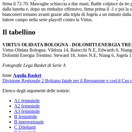
firma il 72-70. Mawugbe schiaccia a due mani, Battle colpisce da tre p
dalla lunetta e, dopo un rimbalzo offensivo, firma prima il -1 e poi 
bianconeri tornano avanti grazie alla tripla di Jogela a un minuto dalla 
fattore campo nella serie playoff contro la Virtus.
Il tabellino
VIRTUS OLIDATA BOLOGNA - DOLOMITI ENERGIA TRENTINO
Virtus Olidata Bologna: Vildoza 14, Baiocchi N.E, Edwards 6, Niang 
Dolomiti Energia Trentino: Steward 18, Jones N.E, Niang 6, Jogela 
Fotografie Lega Basket di Serie A
fonte
Aquila Basket
Divisione Regionale 2
Bolzano fatale per il Bressanone e così il Cus 
Elenco degli argomenti delle notizie:
A1 femminile
A2 femminile
A3 femminile
B femminile
B interregionale
C Dilettanti