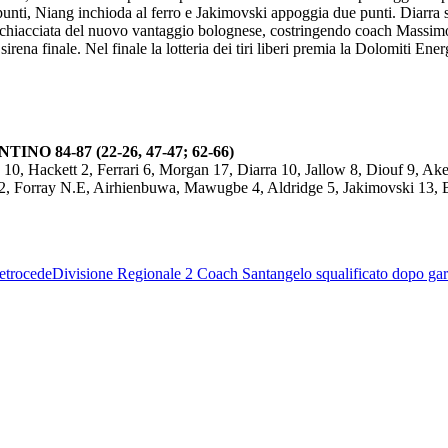
unti, Niang inchioda al ferro e Jakimovski appoggia due punti. Diarra s
la schiacciata del nuovo vantaggio bolognese, costringendo coach Massim
sirena finale. Nel finale la lotteria dei tiri liberi premia la Dolomiti E
 84-87 (22-26, 47-47; 62-66)
10, Hackett 2, Ferrari 6, Morgan 17, Diarra 10, Jallow 8, Diouf 9, Ak
12, Forray N.E, Airhienbuwa, Mawugbe 4, Aldridge 5, Jakimovski 13, B
retrocede
Divisione Regionale 2
Coach Santangelo squalificato dopo gar