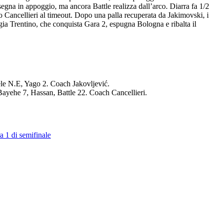
egna in appoggio, ma ancora Battle realizza dall’arco. Diarra fa 1/2
o Cancellieri al timeout. Dopo una palla recuperata da Jakimovski, i
nergia Trentino, che conquista Gara 2, espugna Bologna e ribalta il
ele N.E, Yago 2. Coach Jakovljević.
ayehe 7, Hassan, Battle 22. Coach Cancellieri.
a 1 di semifinale