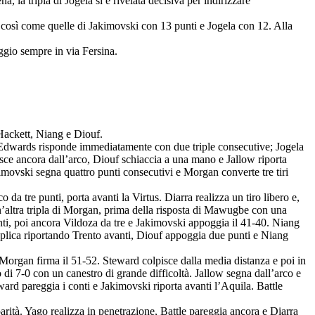
, la tripla di Jogela si è rivelata decisiva per indirizzare
, così come quelle di Jakimovski con 13 punti e Jogela con 12. Alla
gio sempre in via Fersina.
Hackett, Niang e Diouf.
a Edwards risponde immediatamente con due triple consecutive; Jogela
pisce ancora dall’arco, Diouf schiaccia a una mano e Jallow riporta
kimovski segna quattro punti consecutivi e Morgan converte tre tiri
tre punti, porta avanti la Virtus. Diarra realizza un tiro libero e,
n’altra tripla di Morgan, prima della risposta di Mawugbe con una
onti, poi ancora Vildoza da tre e Jakimovski appoggia il 41-40. Niang
 replica riportando Trento avanti, Diouf appoggia due punti e Niang
organ firma il 51-52. Steward colpisce dalla media distanza e poi in
o di 7-0 con un canestro di grande difficoltà. Jallow segna dall’arco e
rd pareggia i conti e Jakimovski riporta avanti l’Aquila. Battle
rità. Yago realizza in penetrazione, Battle pareggia ancora e Diarra