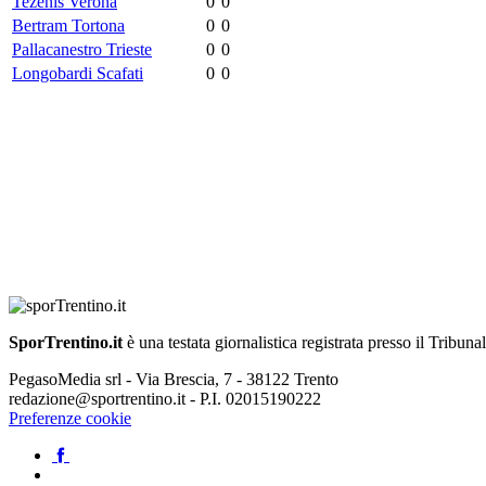
Tezenis Verona
0
0
Bertram Tortona
0
0
Pallacanestro Trieste
0
0
Longobardi Scafati
0
0
SporTrentino.it
è una testata giornalistica registrata presso il Tribuna
PegasoMedia srl - Via Brescia, 7 - 38122 Trento
redazione@sportrentino.it - P.I. 02015190222
Preferenze cookie