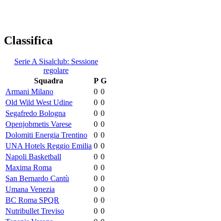
Classifica
Serie A Sisalclub: Sessione
regolare
Squadra
P
G
Armani Milano
0
0
Old Wild West Udine
0
0
Segafredo Bologna
0
0
Openjobmetis Varese
0
0
Dolomiti Energia Trentino
0
0
UNA Hotels Reggio Emilia
0
0
Napoli Basketball
0
0
Maxima Roma
0
0
San Bernardo Cantù
0
0
Umana Venezia
0
0
BC Roma SPQR
0
0
Nutribullet Treviso
0
0