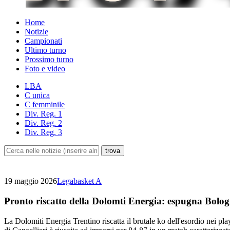
Home
Notizie
Campionati
Ultimo turno
Prossimo turno
Foto e video
LBA
C unica
C femminile
Div. Reg. 1
Div. Reg. 2
Div. Reg. 3
19 maggio 2026
Legabasket A
Pronto riscatto della Dolomti Energia: espugna Bolo
La Dolomiti Energia Trentino riscatta il brutale ko dell'esordio nei pl