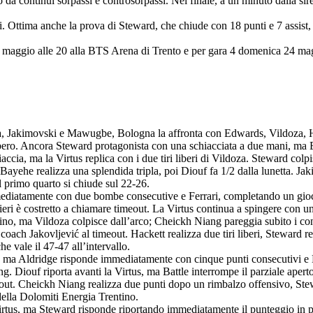
 da continui sorpassi e controsorpassi. Nel finale, a un minuto dalla sirena
lzi. Ottima anche la prova di Steward, che chiude con 18 punti e 7 assist
 maggio alle 20 alla BTS Arena di Trento e per gara 4 domenica 24 mag
la, Jakimovski e Mawugbe, Bologna la affronta con Edwards, Vildoza, 
 libero. Ancora Steward protagonista con una schiacciata a due mani, m
iaccia, ma la Virtus replica con i due tiri liberi di Vildoza. Steward col
 Bayehe realizza una splendida tripla, poi Diouf fa 1/2 dalla lunetta. Ja
l primo quarto si chiude sul 22-26.
diatamente con due bombe consecutive e Ferrari, completando un gioco da 
eri è costretto a chiamare timeout. La Virtus continua a spingere con u
rentino, ma Vildoza colpisce dall’arco; Cheickh Niang pareggia subito i c
 coach Jakovljević al timeout. Hackett realizza due tiri liberi, Steward
he vale il 47-47 all’intervallo.
, ma Aldridge risponde immediatamente con cinque punti consecutivi e M
g. Diouf riporta avanti la Virtus, ma Battle interrompe il parziale apert
ut. Cheickh Niang realizza due punti dopo un rimbalzo offensivo, Stewa
 della Dolomiti Energia Trentino.
Virtus, ma Steward risponde riportando immediatamente il punteggio in pa