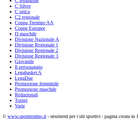
C femminile
C Silver
C unica
C2 regionale
Coppa Trentino AA
Coppe Europee
D maschile
Divisione Nazionale A
Divisione Regionale 1
Divisione Regionale 2
Divisione Regionale 3
Giovanile
Il personaggio
Legabasket A
LegaDue
Promozione femminile
Promozione maschile
Redazionali
Tornei
Varie
©
www.sportrentino.it
- strumenti per i siti sportivi - pagina creata in 