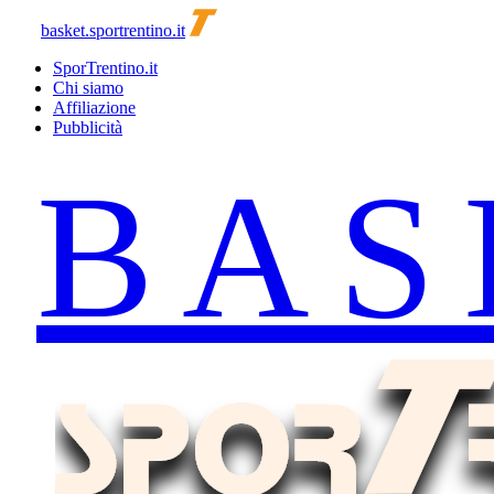
basket.sportrentino.it
SporTrentino.it
Chi siamo
Affiliazione
Pubblicità