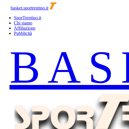
basket.sportrentino.it
SporTrentino.it
Chi siamo
Affiliazione
Pubblicità