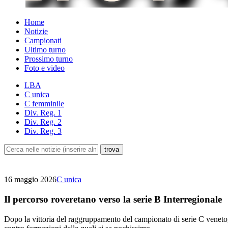
Home
Notizie
Campionati
Ultimo turno
Prossimo turno
Foto e video
LBA
C unica
C femminile
Div. Reg. 1
Div. Reg. 2
Div. Reg. 3
16 maggio 2026
C unica
Il percorso roveretano verso la serie B Interregionale
Dopo la vittoria del raggruppamento del campionato di serie C veneto