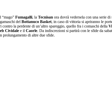
dal “mago”
Fumagalli
, la
Tecnisan
ora dovrà vedersela con una serie di s
ergamaschi del
Bottanuco Basket
, in caso di vittoria si apriranno le por
 contro la perdente di un’altro spareggio, quello fra i comaschi della
V
eb Cividale
e il
Caorle
. Da indiscrezioni si partirà con le sfide da sa
n prolungamento di altre due sfide.