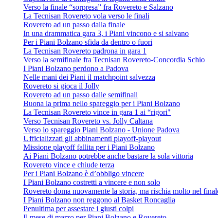
Verso la finale “sorpresa” fra Rovereto e Salzano
La Tecnisan Rovereto vola verso le finali
Rovereto ad un passo dalla finale
In una drammatica gara 3, i Piani vincono e si salvano
Per i Piani Bolzano sfida da dentro o fuori
La Tecnisan Rovereto padrona in gara 1
Verso la semifinale fra Tecnisan Rovereto-Concordia Schio
I Piani Bolzano perdono a Padova
Nelle mani dei Piani il matchpoint salvezza
Rovereto si gioca il Jolly
Rovereto ad un passo dalle semifinali
Buona la prima nello spareggio per i Piani Bolzano
La Tecnisan Rovereto vince in gara 1 ai “rigori"
Verso Tecnisan Rovereto vs. Jolly Caltana
Verso lo spareggio Piani Bolzano - Unione Padova
Ufficializzati gli abbinamenti playoff-playout
Missione playoff fallita per i Piani Bolzano
Ai Piani Bolzano potrebbe anche bastare la sola vittoria
Rovereto vince e chiude terza
Per i Piani Bolzano è d’obbligo vincere
I Piani Bolzano costretti a vincere e non solo
Rovereto doma nuovamente la storia, ma rischia molto nel final
I Piani Bolzano non reggono al Basket Roncaglia
Penultima per assestare i giusti colpi
Il mese di marzo per Piani Bolzano e Rovereto