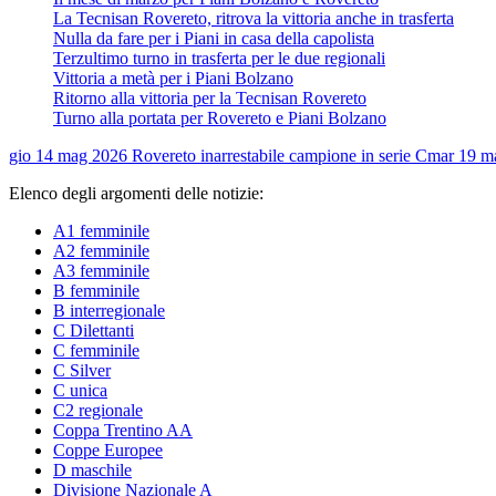
La Tecnisan Rovereto, ritrova la vittoria anche in trasferta
Nulla da fare per i Piani in casa della capolista
Terzultimo turno in trasferta per le due regionali
Vittoria a metà per i Piani Bolzano
Ritorno alla vittoria per la Tecnisan Rovereto
Turno alla portata per Rovereto e Piani Bolzano
gio 14 mag 2026
Rovereto inarrestabile campione in serie C
mar 19 m
Elenco degli argomenti delle notizie:
A1 femminile
A2 femminile
A3 femminile
B femminile
B interregionale
C Dilettanti
C femminile
C Silver
C unica
C2 regionale
Coppa Trentino AA
Coppe Europee
D maschile
Divisione Nazionale A