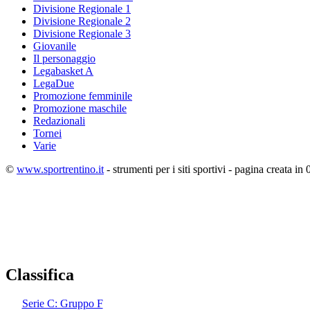
Divisione Regionale 1
Divisione Regionale 2
Divisione Regionale 3
Giovanile
Il personaggio
Legabasket A
LegaDue
Promozione femminile
Promozione maschile
Redazionali
Tornei
Varie
©
www.sportrentino.it
- strumenti per i siti sportivi - pagina creata in 
Classifica
Serie C: Gruppo F