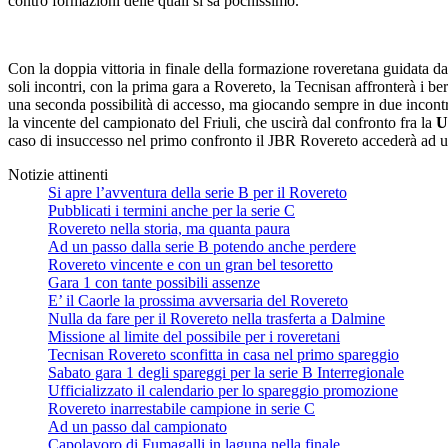
contro formazioni delle quali si sa pochissimo.
Con la doppia vittoria in finale della formazione roveretana guidata 
soli incontri, con la prima gara a Rovereto, la Tecnisan affronterà i b
una seconda possibilità di accesso, ma giocando sempre in due incontri
la vincente del campionato del Friuli, che uscirà dal confronto fra la
U
caso di insuccesso nel primo confronto il JBR Rovereto accederà ad u
Notizie attinenti
Si apre l’avventura della serie B per il Rovereto
Pubblicati i termini anche per la serie C
Rovereto nella storia, ma quanta paura
Ad un passo dalla serie B potendo anche perdere
Rovereto vincente e con un gran bel tesoretto
Gara 1 con tante possibili assenze
E’ il Caorle la prossima avversaria del Rovereto
Nulla da fare per il Rovereto nella trasferta a Dalmine
Missione al limite del possibile per i roveretani
Tecnisan Rovereto sconfitta in casa nel primo spareggio
Sabato gara 1 degli spareggi per la serie B Interregionale
Ufficializzato il calendario per lo spareggio promozione
Rovereto inarrestabile campione in serie C
Ad un passo dal campionato
Capolavoro di Fumagalli in laguna nella finale