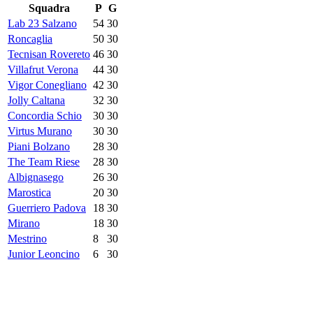
Squadra
P
G
Lab 23 Salzano
54
30
Roncaglia
50
30
Tecnisan Rovereto
46
30
Villafrut Verona
44
30
Vigor Conegliano
42
30
Jolly Caltana
32
30
Concordia Schio
30
30
Virtus Murano
30
30
Piani Bolzano
28
30
The Team Riese
28
30
Albignasego
26
30
Marostica
20
30
Guerriero Padova
18
30
Mirano
18
30
Mestrino
8
30
Junior Leoncino
6
30