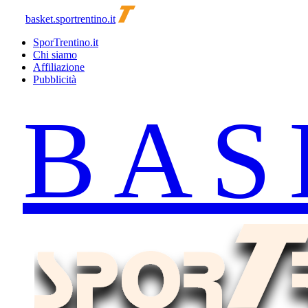
basket.sportrentino.it
SporTrentino.it
Chi siamo
Affiliazione
Pubblicità