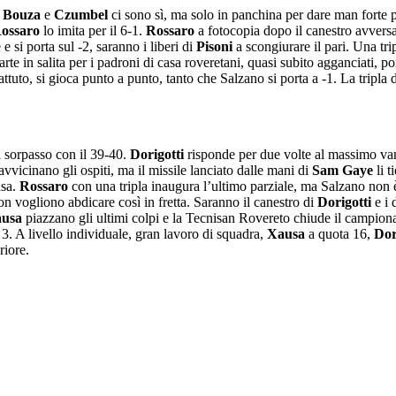
 Bouza
e
Czumbel
ci sono sì, ma solo in panchina per dare man forte
ossaro
lo imita per il 6-1.
Rossaro
a fotocopia dopo il canestro avversa
e si porta sul -2, saranno i liberi di
Pisoni
a scongiurare il pari. Una tri
rte in salita per i padroni di casa roveretani, quasi subito agganciati, p
ttuto, si gioca punto a punto, tanto che Salzano si porta a -1. La tripla 
il sorpasso con il 39-40.
Dorigotti
risponde per due volte al massimo van
avvicinano gli ospiti, ma il missile lanciato dalle mani di
Sam Gaye
li t
asa.
Rossaro
con una tripla inaugura l’ultimo parziale, ma Salzano non è 
on vogliono abdicare così in fretta. Saranno il canestro di
Dorigotti
e i 
usa
piazzano gli ultimi colpi e la Tecnisan Rovereto chiude il campiona
3. A livello individuale, gran lavoro di squadra,
Xausa
a quota 16,
Dor
riore.