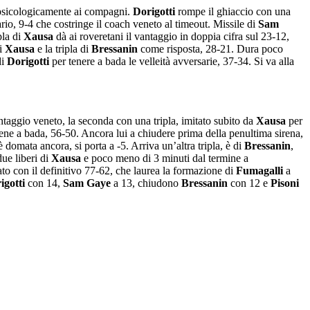
 psicologicamente ai compagni.
Dorigotti
rompe il ghiaccio con una
rio, 9-4 che costringe il coach veneto al timeout. Missile di
Sam
pla di
Xausa
dà ai roveretani il vantaggio in doppia cifra sul 23-12,
oi
Xausa
e la tripla di
Bressanin
come risposta, 28-21. Dura poco
di
Dorigotti
per tenere a bada le velleità avversarie, 37-34. Si va alla
taggio veneto, la seconda con una tripla, imitato subito da
Xausa
per
iene a bada, 56-50. Ancora lui a chiudere prima della penultima sirena,
domata ancora, si porta a -5. Arriva un’altra tripla, è di
Bressanin
,
due liberi di
Xausa
e poco meno di 3 minuti dal termine a
to con il definitivo 77-62, che laurea la formazione di
Fumagalli
a
igotti
con 14,
Sam Gaye
a 13, chiudono
Bressanin
con 12 e
Pisoni