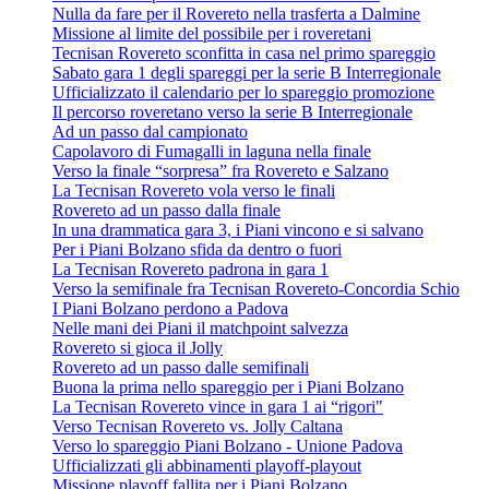
Nulla da fare per il Rovereto nella trasferta a Dalmine
Missione al limite del possibile per i roveretani
Tecnisan Rovereto sconfitta in casa nel primo spareggio
Sabato gara 1 degli spareggi per la serie B Interregionale
Ufficializzato il calendario per lo spareggio promozione
Il percorso roveretano verso la serie B Interregionale
Ad un passo dal campionato
Capolavoro di Fumagalli in laguna nella finale
Verso la finale “sorpresa” fra Rovereto e Salzano
La Tecnisan Rovereto vola verso le finali
Rovereto ad un passo dalla finale
In una drammatica gara 3, i Piani vincono e si salvano
Per i Piani Bolzano sfida da dentro o fuori
La Tecnisan Rovereto padrona in gara 1
Verso la semifinale fra Tecnisan Rovereto-Concordia Schio
I Piani Bolzano perdono a Padova
Nelle mani dei Piani il matchpoint salvezza
Rovereto si gioca il Jolly
Rovereto ad un passo dalle semifinali
Buona la prima nello spareggio per i Piani Bolzano
La Tecnisan Rovereto vince in gara 1 ai “rigori"
Verso Tecnisan Rovereto vs. Jolly Caltana
Verso lo spareggio Piani Bolzano - Unione Padova
Ufficializzati gli abbinamenti playoff-playout
Missione playoff fallita per i Piani Bolzano