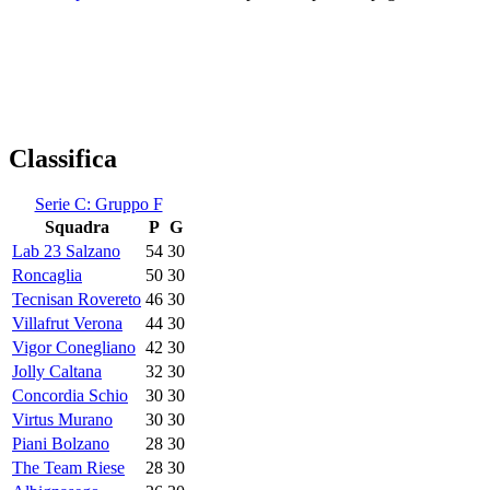
Classifica
Serie C: Gruppo F
Squadra
P
G
Lab 23 Salzano
54
30
Roncaglia
50
30
Tecnisan Rovereto
46
30
Villafrut Verona
44
30
Vigor Conegliano
42
30
Jolly Caltana
32
30
Concordia Schio
30
30
Virtus Murano
30
30
Piani Bolzano
28
30
The Team Riese
28
30