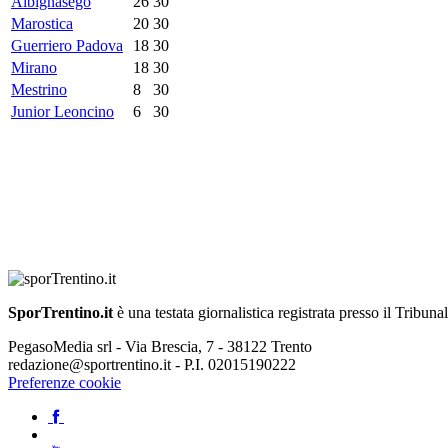
Albignasego
26
30
Marostica
20
30
Guerriero Padova
18
30
Mirano
18
30
Mestrino
8
30
Junior Leoncino
6
30
SporTrentino.it
è una testata giornalistica registrata presso il Tribuna
PegasoMedia srl - Via Brescia, 7 - 38122 Trento
redazione@sportrentino.it - P.I. 02015190222
Preferenze cookie