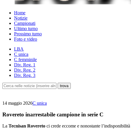
Home
Notizie
Campionati
Ultimo turno
Prossimo turno
Foto e video
LBA
C unica
C femminile
Div. Reg. 1
Div. Reg. 2
Div. Reg. 3
14 maggio 2026
C unica
Rovereto inarrestabile campione in serie C
La
Tecnisan Rovereto
ci crede eccome e nonostante l’indisponibilità 