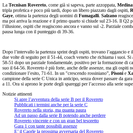
La
Tecnisan Rovereto
, come già si sapeva, parte azzoppata,
Medina
tripla profetica e poco più tardi, dopo un libero piazzato dagli ospiti,
R
Gaye
, ottima la partenza degli uomini di
Fumagalli
.
Salzano
reagisce 
ma poi arriva la reazione e il primo quarto si chiude sul 23-16. Il Q2 pa
l’illusione, ospiti che reagiscono ancora e vanno sul -2. Parziale comba
pausa lunga con il punteggio di 39-36.
Dopo l’intervallo la partenza sprint degli ospiti, trovano l’aggancio e 
due volte di seguito per il 51-44, coach veneto che richiama i suoi. Si 
58-51 dopo un parziale fondamentale, positivo per la formazione di c
suo il 64-56. Rovereto è più forte, anche delle assenze, ma gli ospiti n
condizionare l’esito, 71-61. In un "crescendo rossiniano”,
Pisoni
e
Xa
campione della serie C Unica in anticipo, senza dover passare da gara 
a 11. Ora si aprono le porte degli spareggi per l’accesso alla serie supe
Notizie attinenti
Si apre l’avventura della serie B per il Rovereto
Pubblicati i termini anche per la serie C
Rovereto nella storia, ma quanta paura
Ad un passo dalla serie B potendo anche perdere
Rovereto vincente e con un gran bel tesoretto
Gara 1 con tante possibili assenze
E’ il Caorle la prossima avversaria del Rovereto