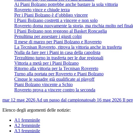
Ai Piani Bolzano potrebbe anche bastare la sola vittoria
Rovereto vince e chiude terza
Per i Piani Bolzano è d’obbligo vincere
I Piani Bolzano costretti a vincere e non solo
Rovereto doma nuovamente la storia, ma rischia molto nel final
I Piani Bolzano non reggono al Basket Roncaglia
Penultima per assestare i giusti colpi
Il mese di marzo per Piani Bolzano e Rovereto
La Tecnisan Rovereto, ritrova la vittoria anche in trasferta
Nulla da fare per i Piani in casa della capolista
Terzultimo turno in trasferta per le due regionali
Vittoria a metà per i Piani Bolzano
Ritorno alla vittoria per la Tecnisan Rovereto
Turno alla portata per Rovereto e Piani Bolzano
Cinque le squadre già qualificate ai playoff
Piani Bolzano vincente a Schio
Rovereto prova a vincere contro la seconda
mar 12 mag 2026
Ad un passo dal campionato
sab 16 mag 2026
Il pe
Elenco degli argomenti delle notizie:
A1 femminile
A2 femminile
A3 femminile