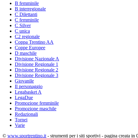
B femminile
B interregionale
C Dilettanti
C femminile
C Silver
C unica
C2 regionale
Coppa Trentino AA
Coppe Europee
D maschile
Divisione Nazionale A
Divisione Regionale 1
Divisione Regionale 2
Divisione Regionale 3
Giovanile
Il personaggio
Legabasket A
LegaDue
Promozione femminile
Promozione maschile
Redazionali
Tornei
Varie
©
www.sportrentino.it
- strumenti per i siti sportivi - pagina creata in 