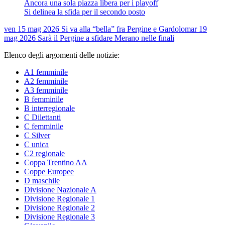
Ancora una sola piazza libera per i playoff
Si delinea la sfida per il secondo posto
ven 15 mag 2026
Si va alla “bella” fra Pergine e Gardolo
mar 19
mag 2026
Sarà il Pergine a sfidare Merano nelle finali
Elenco degli argomenti delle notizie:
A1 femminile
A2 femminile
A3 femminile
B femminile
B interregionale
C Dilettanti
C femminile
C Silver
C unica
C2 regionale
Coppa Trentino AA
Coppe Europee
D maschile
Divisione Nazionale A
Divisione Regionale 1
Divisione Regionale 2
Divisione Regionale 3