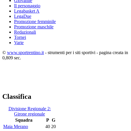
Giovanile
Il personaggio
Legabasket A
LegaDue
Promozione femminile
Promozione maschile
Redazionali
Tornei
Varie
©
www.sportrentino.it
- strumenti per i siti sportivi - pagina creata in
0,809 sec.
Classifica
Divisione Regionale 2:
Girone regionale
Squadra
P
G
Maia Merano
40
20