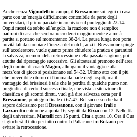
Anche senza
Vignudelli
in campo, il
Bressanone
sui legni di casa
parte con un’energia difficilmente contenibile da parte degli
universitari, il primo parziale in archivio sul punteggio di 22-14.
Ospiti messi da subito all’angolo, la reazione non è semplice,
padroni di casa che sembrano crederci maggiormente e a metà
partita si portano sul momentaneo 38-24. La pausa lunga non porta
novità tali da cambiare l’inerzia del match, anzi il Bressanone spinge
sull’acceleratore, vuole quanto prima chiudere la pratica e garantirsi
la salvezza, memore della retrocessione della passata stagione, poi
attutita dal ripescaggio successivo. Gli altoatesini premono nell’area
degli uomini di coach
Magno
, allungano il vantaggio e alla
mezz’ora di gioco si posizionano sul 54-32. Ultimo atto con il più
che prevedibile ritorno di fiamma da parte degli ospiti, ma il
vantaggio dei brissinesi è tale che la perdita di qualche punto non
pregiudica di certo il successo finale, che vista la situazione di
classifica e gli scontri diretti, vuol già dire salvezza certa per il
Bressanone
, punteggio finale di 67-47. Bel successo che ha il
sapore dolcissimo per il
Bressanone
, con il giovane
Irali
e
Lazzarotto
entrambe a quota 16, seguiti da
Rizzo
con 12. Nelle fila
degli universitari,
Martelli
con 15 punti,
Cita
a quota 10. Ora il Cus
si giocherà il tutto per tutto contro la Pallacanestro Bolzano per
evitare la retrocessione.