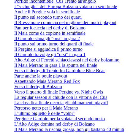
Porfido incontenibile, Cus Trento all'angolo
I "vichinghi" dell'Europa Bolzano volano in semifinale
Anche il Pergine vola in semifinale
Il punto sul secondo turno dei quarti
Il Bressanone comincia nel migliore dei modi i playout
Pan per focaccia nel derby di Bolzano
Il Maia come da copione in semifinale
Il Gardolo stana gli “orsi” in gara 2
Il punto sul primo turno dei quarti di finale
Il Pergine si aggiudica il primo turno
Il Gardolo travolge gli "orsi" in gara 1
Alto Adige di Ferretti schiacciasassi nel derby bolzanino
Il Maia Merano in gara 1 la spunta nel finale
Verso il derby di Trento fra Gardolo e Blue Bear
Parte anche la poule playout
Aspettando Maia Merano-Red Fox
Verso il derby di Bolzano
Verso il quarto di finale Pergine vs. Night Owls
La regular season si chiude con la vittoria del Cus
La classifica finale decreta gli abbinamenti playoff
Percorso netto per il Maia Merano
L’ultimo biglietto è delle “volpi"
Pergine e Gardolo per la volata al secondo posto
L’Alto Adige domina nel derby di Bolzano
Il Maia Merano la rischia grossa, non gli bastano 40 minuti