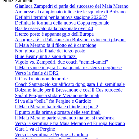
Notizie attinenti
Gianluca Zampedri ci parla del successo del Maia Merano
Ammesse al campionato tutte e tre le squadre di Bolzano
Definiti i termini per la nuova stagione 2026/27
Definita la formula della nuova Coppa regionale
Basile osservato dalla nazionale over 40
Il terzo posto è appannaggio dell'Europa
A sorpresa è la Pallacanestro Bolzano a vincere i playout
Il Maia Merano fa il filotto ed è campione
Non giocata la finale del terzo posto
Blue Bear quinti a suon di razzi
Vigolo vs. Zampedri, due coach “nemici-amici"
Il Maia vince in gara 1, ma quanta resistenza perginese
Verso la finale di DR2
Il Cus Trento non demorde
Coach Santangelo squalificato dopo gara 1 di semifinale
Bolzano fatale per il Bressanone e così il Cus retrocede
Sarà il Pergine a sfidare Merano nelle finali
Si va alla “bella” fra Pergine e Gardolo
Il Maia Merano ha fretta e chiude in gara 2
Il punto sulla prima giornata delle semifinali
Il Maia Merano parte stentando ma poi si trasforma
Verso la semifinale fra Maia Merano ed Europa Bolzano
Gara 1 va al Pergine
Verso la semifinale Pergine - Gardolo