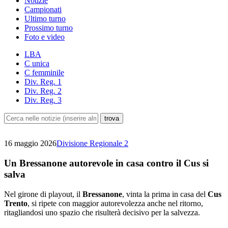
Notizie
Campionati
Ultimo turno
Prossimo turno
Foto e video
LBA
C unica
C femminile
Div. Reg. 1
Div. Reg. 2
Div. Reg. 3
16 maggio 2026
Divisione Regionale 2
Un Bressanone autorevole in casa contro il Cus si
salva
Nel girone di playout, il
Bressanone
, vinta la prima in casa del
Cus
Trento
, si ripete con maggior autorevolezza anche nel ritorno,
ritagliandosi uno spazio che risulterà decisivo per la salvezza.