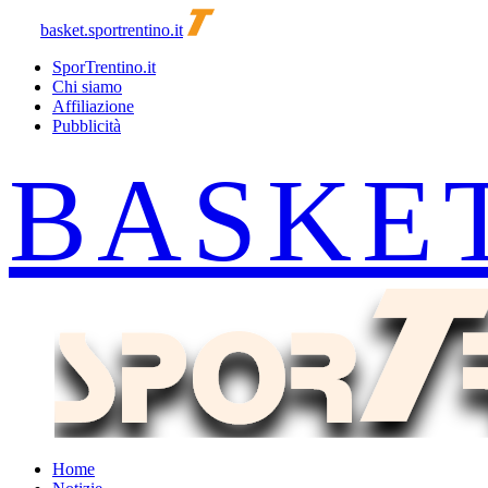
basket.sportrentino.it
SporTrentino.it
Chi siamo
Affiliazione
Pubblicità
Home