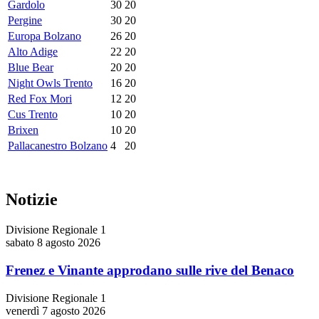
Gardolo
30
20
Pergine
30
20
Europa Bolzano
26
20
Alto Adige
22
20
Blue Bear
20
20
Night Owls Trento
16
20
Red Fox Mori
12
20
Cus Trento
10
20
Brixen
10
20
Pallacanestro Bolzano
4
20
Notizie
Divisione Regionale 1
sabato 8 agosto 2026
Frenez e Vinante approdano sulle rive del Benaco
Divisione Regionale 1
venerdì 7 agosto 2026