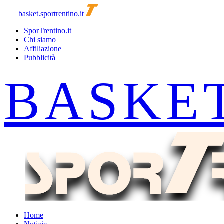
basket.sportrentino.it
SporTrentino.it
Chi siamo
Affiliazione
Pubblicità
Home