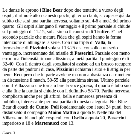
Le danze le aprono i
Blue Bear
dopo due tentativi a vuoto degli
ospiti, il ritmo è alto i canestri pochi, gli errori tanti, si capisce già da
subito che sarà una partita nervosa, soltanto sul 4-6 a metà del primo
quarto. Gli ospiti allungano il vantaggio e il primo parziale si chiude
sul punteggio di 11-15, sulla sirena il canestro di
Trotter
. E' nel
secondo parziale che matura l'idea che gli ospiti hanno la ferma
intenzione di allungare la serie. Con una tripla di
Valla
, la
formazione di
Pizzinini
vola sul 13-25 e si consolida un serio
vantaggio, incrementato dal missile di
Passerini
. Parziale con meno
errori ma l'intensità rimane altissima, a metà partita il punteggio è di
32-40. Con il rientro dagli spogliatoi si assiste ad un brusco recupero
da parte dei padroni di casa,
Pizzinini
richiama i suoi e li striglia per
bene. Recupero che in parte avviene ma non abbastanza da rimettere
in discussione il match, 50-55 alla penultima sirena. Ultimo parziale
con il Villazzano che torna a fare la voce grossa, il quarto è tutto suo
e alla fine la partita si chiude con il definitivo 58-70. Partita nervosa,
complicata anche per gli arbitri, bella e numerosa presenza di
pubblico, interessante per una partita di questa categoria. Nei Blue
Bear di coach
de Cunto
,
Poli
fondamentale con i suoi 24 punti, ben
distanziato il compagno
Maino Mattia
a quota 9. Nelle fila del
Villazzano, bilanci più cospicui, con
Osello
a quota 20,
Passerini
imperioso a 18 e
Martemucci
con 13.
Gara 3