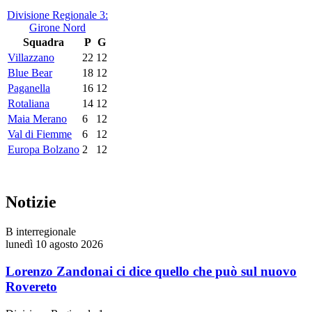
Divisione Regionale 3:
Girone Nord
Squadra
P
G
Villazzano
22
12
Blue Bear
18
12
Paganella
16
12
Rotaliana
14
12
Maia Merano
6
12
Val di Fiemme
6
12
Europa Bolzano
2
12
Notizie
B interregionale
lunedì 10 agosto 2026
Lorenzo Zandonai ci dice quello che può sul nuovo
Rovereto