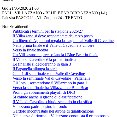
Gio 21/05/2026 21:00
PALL. VILLAZZANO - BLUE BEAR BIRRAZZANO (1-1)
Palestra PASCOLI - Via Znojmo 24 - TRENTO
Notizie attinenti
Pubblicati i termini per la stagione 2026/27
Il Villazzano si deve accontentare del terzo posto
Un libero di Appolloni regala la stagione al Valle di Cavedine
Nella prima finale è il Valle di Cavedine a vincere
Verso la finale inedita
Un Villazzano impreciso lancia i Blue Bear in finale
Il Valle di Cavedine è la prima finalista
Le finaliste si decideranno in gara 3
Il Paganella allunga la serie
Gara 1 di semifinale va al Valle di Cavedine
Verso la semifinale Val di Cavedine - Paganella
Gli "orsi" sorprendono il Villazzano in gara 1
Verso la semifinale fra Villazzano e Blue Bear
Pronti gli abbinamenti playoff di DR3
Si chiude anche il girone di classificazione
Il Valle di Cavedine chiude secondo in classifica
Villazzano padrona sino in fondo
Gardolo incontrastato nel girone di qualificazione
Nella terza di ritorno il Villazzano conquista il primo posto