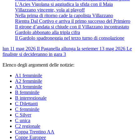
L'Acies Vigolana si aggiudica la sfida con il Maia
Villazzano vincente, vola ai playoff
Nella prima di ritorno cade la capolista Villazzano
Rientra Dal Cortivo e arriva il primo successo del Primiero
Il girone d’andata si chiude con il Villazzano incontrastato
Gardolo abbonato alla tripla cifra
Il Gardolo spadroneggia nel terzo turno di consolazione
lun 11 mag 2026
Il Paganella allunga la serie
mer 13 mag 2026
Le
finaliste si decideranno in gara 3
Elenco degli argomenti delle notizie:
A1 femminile
A2 femminile
A3 femminile
B femminile
B interregionale
C Dilettanti
C femminile
C Silver
C unica
C2 regionale
Coppa Trentino AA
Coppe Europee