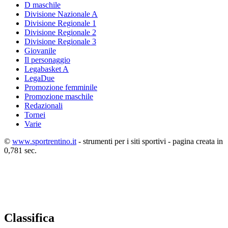
D maschile
Divisione Nazionale A
Divisione Regionale 1
Divisione Regionale 2
Divisione Regionale 3
Giovanile
Il personaggio
Legabasket A
LegaDue
Promozione femminile
Promozione maschile
Redazionali
Tornei
Varie
©
www.sportrentino.it
- strumenti per i siti sportivi - pagina creata in
0,781 sec.
Classifica