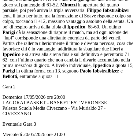
gioco sul punteggio di 61-52.
Minozzi
in apertura del quarto
parziale, poi però arriva la tripla avversaria.
Filippo Iobstraibizer
tenta il tutto per tutto, ma la formazione di Soave risponde colpo su
colpo, toccando il +12, massimo vantaggio assoluto della serata. Un
po' di respiro arriva dalla tripla di
Ippedico
, 68-60. Un ottimo
Parigi
dà la sensazione di riaprire il match, ma ad ogni azione dei
“lupi” corrisponde una altrettanto energica da parte dei veneti.
Partita che rallenta ulteriormente il ritmo e diventa nervosa, cosa che
favorisce chi è in vantaggio, addirittura fa sbagliare due liberi a
Ippedico
e si arriva alla sirena finale sul definitivo e perentorio 71-
62, con l’ultimo quarto che non cambia il divario accumulato nella
prima mezz’ora di gioco. A livello individuale,
Ippedico
a quota 15,
Parigi
in ottima forma con 13, seguono
Paolo Iobstraibizer
e
Bellotti
, entrambe a quota 11.
Gara 2
Domenica 17/05/2026 ore 20:00
LAGORAI BASKET - BASKET EST VERONESE
Palestra Scuola Media Civezzano - Via Murialdo 27 -
CIVEZZANO
Eventuale Gara 3
Mercoledì 20/05/2026 ore 21:00