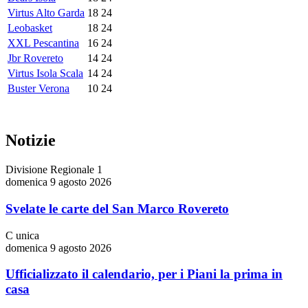
Virtus Alto Garda
18
24
Leobasket
18
24
XXL Pescantina
16
24
Jbr Rovereto
14
24
Virtus Isola Scala
14
24
Buster Verona
10
24
Notizie
Divisione Regionale 1
domenica 9 agosto 2026
Svelate le carte del San Marco Rovereto
C unica
domenica 9 agosto 2026
Ufficializzato il calendario, per i Piani la prima in
casa