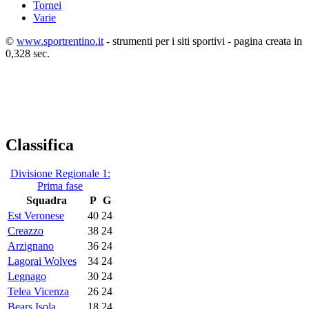
Tornei
Varie
©
www.sportrentino.it
- strumenti per i siti sportivi - pagina creata in
0,328 sec.
Classifica
Divisione Regionale 1:
Prima fase
Squadra
P
G
Est Veronese
40
24
Creazzo
38
24
Arzignano
36
24
Lagorai Wolves
34
24
Legnago
30
24
Telea Vicenza
26
24
Bears Isola
18
24