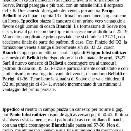
Soave,
Parigi
pareggia e più tardi con un missile infila il sorpasso
del 7-8. Due canestri di seguito dei veneti, poi ancora
Parigi
.
Bellotti
trova il pari a quota 13 e firma il momentaneo sorpasso con
un libero.
Ippedico
piazza il canestro di un primo vero vantaggio a
favore degli uomini di coach
Bianchi
. La formazione di Soave non
ci sta, trova il pari e con due triple in successione addirittura il 25-19.
Momento complicato e primo parziale che si chiude sul 27-21, con
accelerata finale da parte dei padroni di casa. Con l’inizio del Q2, la
formazione veneta allunga ulteriormente sin dal 33-22, coach
Bianchi
stoppa per un attimo i suoi. Tripla di
Filippo Iobstraibizer
e canestro di
Bellotti
che rispondono alla chiamata alle armi, 33-27.
Sarà il nuovo canestro di
Bellotti
a costringere ora al timeout i
padroni di casa sul 35-32. Parziale particolarmente combattuto e con
tanti episodi, nuova fuga in avanti dei veneti, rispondono
Bellotti
e
Parigi
, 41-36. Tiene bene la squadra di Soave che va a chiudere il
Q2 sul punteggio di 48-41, avendo incrementato di un minimo il
vantaggio del primo parziale.
Ippedico
al rientro in campo piazza un canestro per ridurre il gap,
poi
Paolo Iobstraibizer
risponde agli avversari per il 50-45. Il ritmo
si abbassa vistosamente, ma i padroni di casa controllano il match,
con una tripla costringono
Bianchi
alla pausa sul 57-50. Non di
molto, ma allungano i veneti e alla fine giungono alla mezz’ora di