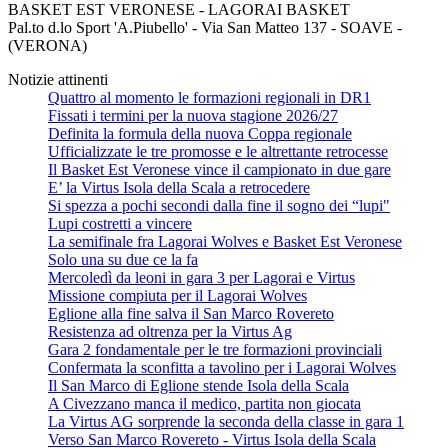
BASKET EST VERONESE - LAGORAI BASKET
Pal.to d.lo Sport 'A.Piubello' - Via San Matteo 137 - SOAVE -
(VERONA)
Notizie attinenti
Quattro al momento le formazioni regionali in DR1
Fissati i termini per la nuova stagione 2026/27
Definita la formula della nuova Coppa regionale
Ufficializzate le tre promosse e le altrettante retrocesse
Il Basket Est Veronese vince il campionato in due gare
E’ la Virtus Isola della Scala a retrocedere
Si spezza a pochi secondi dalla fine il sogno dei “lupi"
Lupi costretti a vincere
La semifinale fra Lagorai Wolves e Basket Est Veronese
Solo una su due ce la fa
Mercoledì da leoni in gara 3 per Lagorai e Virtus
Missione compiuta per il Lagorai Wolves
Eglione alla fine salva il San Marco Rovereto
Resistenza ad oltrenza per la Virtus Ag
Gara 2 fondamentale per le tre formazioni provinciali
Confermata la sconfitta a tavolino per i Lagorai Wolves
Il San Marco di Eglione stende Isola della Scala
A Civezzano manca il medico, partita non giocata
La Virtus AG sorprende la seconda della classe in gara 1
Verso San Marco Rovereto - Virtus Isola della Scala