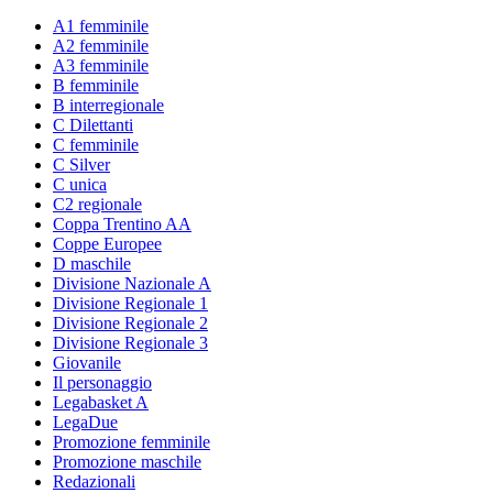
A1 femminile
A2 femminile
A3 femminile
B femminile
B interregionale
C Dilettanti
C femminile
C Silver
C unica
C2 regionale
Coppa Trentino AA
Coppe Europee
D maschile
Divisione Nazionale A
Divisione Regionale 1
Divisione Regionale 2
Divisione Regionale 3
Giovanile
Il personaggio
Legabasket A
LegaDue
Promozione femminile
Promozione maschile
Redazionali