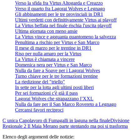
Verso la sfida fra Virtus Altogarda e Creazzo
Verso il quarto fra Lagorai Wolves e Legnago
Gli abbinamenti per le tre provinciali in DR1
Ultimi verdetti con definitivamente Virtus ai playoff
La Virtus beffata nel finale rischia l'uscita playoff
Ultima giornata con meno ansie
La Virtus vince e agguanta quantomeno la salvezza
Penultima a rischio per Virtus e San Marco
Il mese di marzo per le trentine in DR1
Riso per nulla amaro per la Virtus
La Virtus è chiamata a vincere
Domenica nera per Virtus e San Marco
Nulla da fare a Soave per i Lagorai Wolves
Turno chiave per le tre formazioni trentine
La riedizione del "triello"
In sette per la lotta agli ultimi posti liberi
Per sei formazioni c'è già il pass
Lagorai Wolves che strapazzano l’XXL
Nulla da fare per il San Marco Rovereto a Legnago
Cercansi favori reciproci
C unica
Capolavoro di Fumagalli in laguna nella finale
Divisione
Regionale 2
Il Maia Merano parte stentando ma poi si trasforma
Elenco degli argomenti delle notizie: