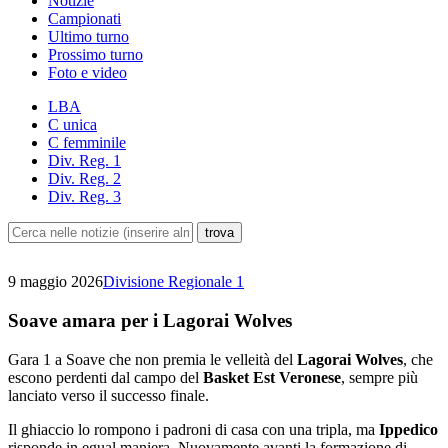
Notizie
Campionati
Ultimo turno
Prossimo turno
Foto e video
LBA
C unica
C femminile
Div. Reg. 1
Div. Reg. 2
Div. Reg. 3
9 maggio 2026
Divisione Regionale 1
Soave amara per i Lagorai Wolves
Gara 1 a Soave che non premia le velleità del
Lagorai Wolves
, che
escono perdenti dal campo del
Basket Est Veronese
, sempre più
lanciato verso il successo finale.
Il ghiaccio lo rompono i padroni di casa con una tripla, ma
Ippedico
risponde in egual maniera. Nuovamente avanti la formazione di