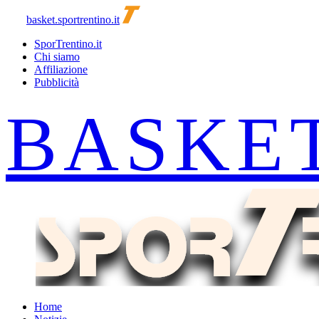
basket.sportrentino.it
SporTrentino.it
Chi siamo
Affiliazione
Pubblicità
Home