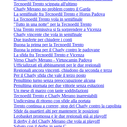
Tecnoedil Trento scippata all'ultimo
Charly Merano no problem contro il Garda
La semifinale fra Tecnoedil Trento e Horus Padova
La Tecnoedil Trento vola in semifinale
"Tutto in una notte" per la Tecnoedil Trento
Una Trento remissiva si fa sorprendere a Vicenza
Charly vincente che vola in semifinale
Due trasferte per chiudere i conti
Buona la prima per la Tecnoedil Trento
Buona la prima per il Charly contro le padovane
La sfida fra Tecnoedil Trento e Vicenza
Verso Charly Merano - Virtuscamin Padova
Ufficializzati gli abbinamenti per le due regionali
Regionali ancora vincenti, chiudono da seconda e terza
Per il Charly sfida che vale il terzo posto
Penultimo turno senza preoccupazione alcuna
Penultima giornata per due vittorie senza esitazioni
Un mese di marzo con tante soddisfazioni
Tecnoedil Trento e Charly Merano inarrestabili
Undicesima di ritorno con sfide alla portata
Trento continua a correre, stop del Charly contro la capolista
Sfide da quartieri alti per mantenere le posizioni
Leobasket promossa e le due regionali già ai playoff
Il derby è del Charly Merano che vola ai playoff
Sabato con il derby in serie C