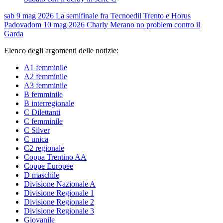
sab 9 mag 2026
La semifinale fra Tecnoedil Trento e Horus
Padova
dom 10 mag 2026
Charly Merano no problem contro il
Garda
Elenco degli argomenti delle notizie:
A1 femminile
A2 femminile
A3 femminile
B femminile
B interregionale
C Dilettanti
C femminile
C Silver
C unica
C2 regionale
Coppa Trentino AA
Coppe Europee
D maschile
Divisione Nazionale A
Divisione Regionale 1
Divisione Regionale 2
Divisione Regionale 3
Giovanile