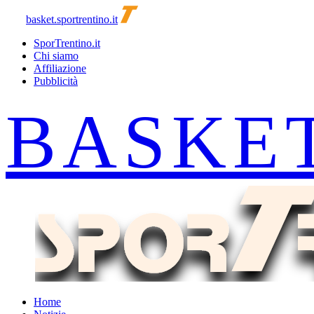
basket.sportrentino.it
SporTrentino.it
Chi siamo
Affiliazione
Pubblicità
Home