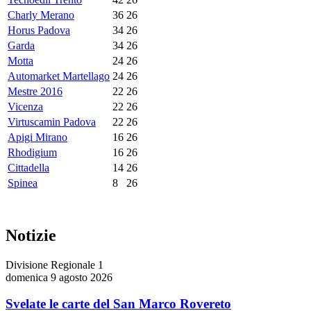
Charly Merano
36
26
Horus Padova
34
26
Garda
34
26
Motta
24
26
Automarket Martellago
24
26
Mestre 2016
22
26
Vicenza
22
26
Virtuscamin Padova
22
26
Apigi Mirano
16
26
Rhodigium
16
26
Cittadella
14
26
Spinea
8
26
Notizie
Divisione Regionale 1
domenica 9 agosto 2026
Svelate le carte del San Marco Rovereto