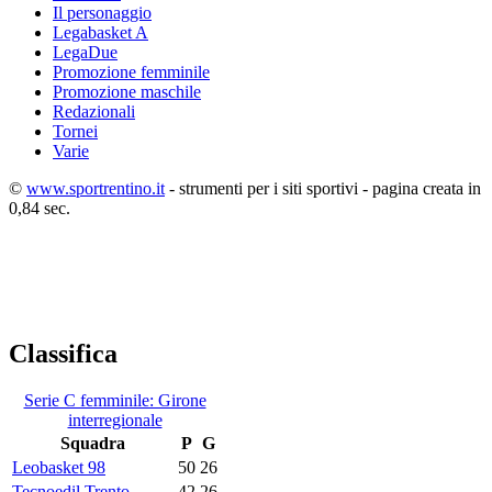
Il personaggio
Legabasket A
LegaDue
Promozione femminile
Promozione maschile
Redazionali
Tornei
Varie
©
www.sportrentino.it
- strumenti per i siti sportivi - pagina creata in
0,84 sec.
Classifica
Serie C femminile: Girone
interregionale
Squadra
P
G
Leobasket 98
50
26
Tecnoedil Trento
42
26