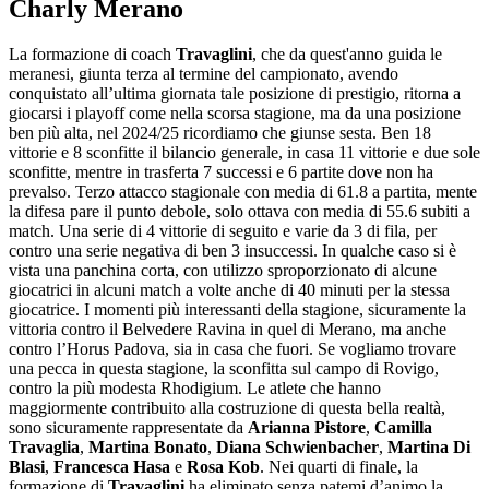
Charly Merano
La formazione di coach
Travaglini
, che da quest'anno guida le
meranesi, giunta terza al termine del campionato, avendo
conquistato all’ultima giornata tale posizione di prestigio, ritorna a
giocarsi i playoff come nella scorsa stagione, ma da una posizione
ben più alta, nel 2024/25 ricordiamo che giunse sesta. Ben 18
vittorie e 8 sconfitte il bilancio generale, in casa 11 vittorie e due sole
sconfitte, mentre in trasferta 7 successi e 6 partite dove non ha
prevalso. Terzo attacco stagionale con media di 61.8 a partita, mente
la difesa pare il punto debole, solo ottava con media di 55.6 subiti a
match. Una serie di 4 vittorie di seguito e varie da 3 di fila, per
contro una serie negativa di ben 3 insuccessi. In qualche caso si è
vista una panchina corta, con utilizzo sproporzionato di alcune
giocatrici in alcuni match a volte anche di 40 minuti per la stessa
giocatrice. I momenti più interessanti della stagione, sicuramente la
vittoria contro il Belvedere Ravina in quel di Merano, ma anche
contro l’Horus Padova, sia in casa che fuori. Se vogliamo trovare
una pecca in questa stagione, la sconfitta sul campo di Rovigo,
contro la più modesta Rhodigium. Le atlete che hanno
maggiormente contribuito alla costruzione di questa bella realtà,
sono sicuramente rappresentate da
Arianna Pistore
,
Camilla
Travaglia
,
Martina Bonato
,
Diana Schwienbacher
,
Martina Di
Blasi
,
Francesca Hasa
e
Rosa Kob
. Nei quarti di finale, la
formazione di
Travaglini
ha eliminato senza patemi d’animo la