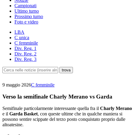
Notizie
Campionati
Ultimo turno
Prossimo turno
Foto e video
LBA
C unica
C femminile
Div. Reg. 1
Div. Reg. 2
Div. Reg. 3
9 maggio 2026
C femminile
Verso la semifinale Charly Merano vs Garda
Semifinale particolarmente interessante quella fra il
Charly Merano
e il
Garda Basket
, con queste ultime che in qualche maniera si
possono sentire scippate del terzo posto conquistato proprio dalle
altoatesine.