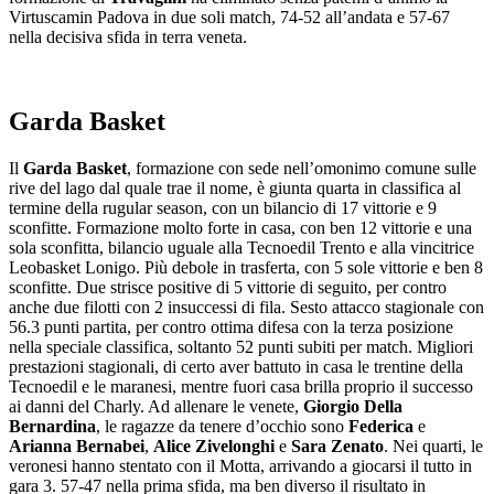
Virtuscamin Padova in due soli match, 74-52 all’andata e 57-67
nella decisiva sfida in terra veneta.
Garda Basket
Il
Garda Basket
, formazione con sede nell’omonimo comune sulle
rive del lago dal quale trae il nome, è giunta quarta in classifica al
termine della rugular season, con un bilancio di 17 vittorie e 9
sconfitte. Formazione molto forte in casa, con ben 12 vittorie e una
sola sconfitta, bilancio uguale alla Tecnoedil Trento e alla vincitrice
Leobasket Lonigo. Più debole in trasferta, con 5 sole vittorie e ben 8
sconfitte. Due strisce positive di 5 vittorie di seguito, per contro
anche due filotti con 2 insuccessi di fila. Sesto attacco stagionale con
56.3 punti partita, per contro ottima difesa con la terza posizione
nella speciale classifica, soltanto 52 punti subiti per match. Migliori
prestazioni stagionali, di certo aver battuto in casa le trentine della
Tecnoedil e le maranesi, mentre fuori casa brilla proprio il successo
ai danni del Charly. Ad allenare le venete,
Giorgio Della
Bernardina
, le ragazze da tenere d’occhio sono
Federica
e
Arianna Bernabei
,
Alice Zivelonghi
e
Sara Zenato
. Nei quarti, le
veronesi hanno stentato con il Motta, arrivando a giocarsi il tutto in
gara 3. 57-47 nella prima sfida, ma ben diverso il risultato in