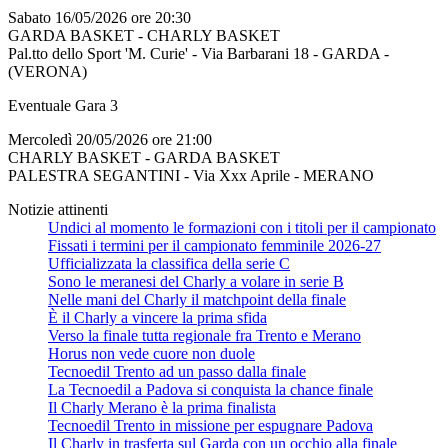
Sabato 16/05/2026 ore 20:30
GARDA BASKET - CHARLY BASKET
Pal.tto dello Sport 'M. Curie' - Via Barbarani 18 - GARDA -
(VERONA)
Eventuale Gara 3
Mercoledì 20/05/2026 ore 21:00
CHARLY BASKET - GARDA BASKET
PALESTRA SEGANTINI - Via Xxx Aprile - MERANO
Notizie attinenti
Undici al momento le formazioni con i titoli per il campionato
Fissati i termini per il campionato femminile 2026-27
Ufficializzata la classifica della serie C
Sono le meranesi del Charly a volare in serie B
Nelle mani del Charly il matchpoint della finale
È il Charly a vincere la prima sfida
Verso la finale tutta regionale fra Trento e Merano
Horus non vede cuore non duole
Tecnoedil Trento ad un passo dalla finale
La Tecnoedil a Padova si conquista la chance finale
Il Charly Merano è la prima finalista
Tecnoedil Trento in missione per espugnare Padova
Il Charly in trasferta sul Garda con un occhio alla finale