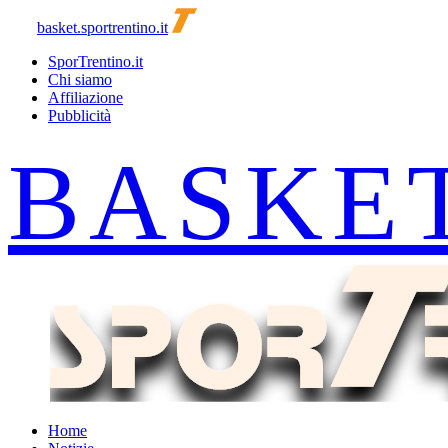
basket.sportrentino.it
SporTrentino.it
Chi siamo
Affiliazione
Pubblicità
Home