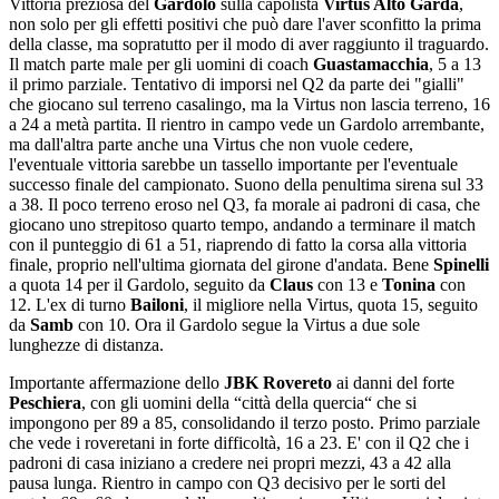
Vittoria preziosa del
Gardolo
sulla capolista
Virtus Alto Garda
,
non solo per gli effetti positivi che può dare l'aver sconfitto la prima
della classe, ma sopratutto per il modo di aver raggiunto il traguardo.
Il match parte male per gli uomini di coach
Guastamacchia
, 5 a 13
il primo parziale. Tentativo di imporsi nel Q2 da parte dei "gialli"
che giocano sul terreno casalingo, ma la Virtus non lascia terreno, 16
a 24 a metà partita. Il rientro in campo vede un Gardolo arrembante,
ma dall'altra parte anche una Virtus che non vuole cedere,
l'eventuale vittoria sarebbe un tassello importante per l'eventuale
successo finale del campionato. Suono della penultima sirena sul 33
a 38. Il poco terreno eroso nel Q3, fa morale ai padroni di casa, che
giocano uno strepitoso quarto tempo, andando a terminare il match
con il punteggio di 61 a 51, riaprendo di fatto la corsa alla vittoria
finale, proprio nell'ultima giornata del girone d'andata. Bene
Spinelli
a quota 14 per il Gardolo, seguito da
Claus
con 13 e
Tonina
con
12. L'ex di turno
Bailoni
, il migliore nella Virtus, quota 15, seguito
da
Samb
con 10. Ora il Gardolo segue la Virtus a due sole
lunghezze di distanza.
Importante affermazione dello
JBK Rovereto
ai danni del forte
Peschiera
, con gli uomini della “città della quercia“ che si
impongono per 89 a 85, consolidando il terzo posto. Primo parziale
che vede i roveretani in forte difficoltà, 16 a 23. E' con il Q2 che i
padroni di casa iniziano a credere nei propri mezzi, 43 a 42 alla
pausa lunga. Rientro in campo con Q3 decisivo per le sorti del