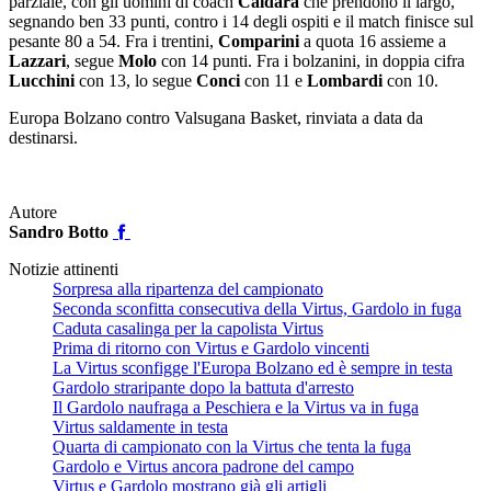
parziale, con gli uomini di coach
Caldara
che prendono il largo,
segnando ben 33 punti, contro i 14 degli ospiti e il match finisce sul
pesante 80 a 54. Fra i trentini,
Comparini
a quota 16 assieme a
Lazzari
, segue
Molo
con 14 punti. Fra i bolzanini, in doppia cifra
Lucchini
con 13, lo segue
Conci
con 11 e
Lombardi
con 10.
Europa Bolzano contro Valsugana Basket, rinviata a data da
destinarsi.
Autore
Sandro Botto
Notizie attinenti
Sorpresa alla ripartenza del campionato
Seconda sconfitta consecutiva della Virtus, Gardolo in fuga
Caduta casalinga per la capolista Virtus
Prima di ritorno con Virtus e Gardolo vincenti
La Virtus sconfigge l'Europa Bolzano ed è sempre in testa
Gardolo straripante dopo la battuta d'arresto
Il Gardolo naufraga a Peschiera e la Virtus va in fuga
Virtus saldamente in testa
Quarta di campionato con la Virtus che tenta la fuga
Gardolo e Virtus ancora padrone del campo
Virtus e Gardolo mostrano già gli artigli