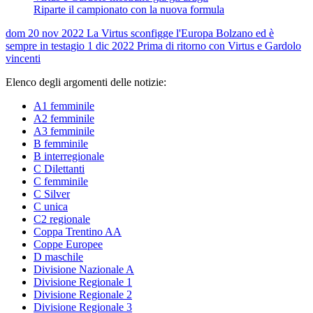
Riparte il campionato con la nuova formula
dom 20 nov 2022
La Virtus sconfigge l'Europa Bolzano ed è
sempre in testa
gio 1 dic 2022
Prima di ritorno con Virtus e Gardolo
vincenti
Elenco degli argomenti delle notizie:
A1 femminile
A2 femminile
A3 femminile
B femminile
B interregionale
C Dilettanti
C femminile
C Silver
C unica
C2 regionale
Coppa Trentino AA
Coppe Europee
D maschile
Divisione Nazionale A
Divisione Regionale 1
Divisione Regionale 2
Divisione Regionale 3