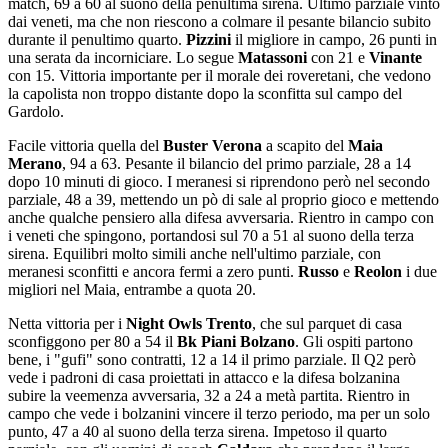
match, 69 a 60 al suono della penultima sirena. Ultimo parziale vinto
dai veneti, ma che non riescono a colmare il pesante bilancio subito
durante il penultimo quarto.
Pizzini
il migliore in campo, 26 punti in
una serata da incorniciare. Lo segue
Matassoni
con 21 e
Vinante
con 15. Vittoria importante per il morale dei roveretani, che vedono
la capolista non troppo distante dopo la sconfitta sul campo del
Gardolo.
Facile vittoria quella del
Buster Verona
a scapito del
Maia
Merano
, 94 a 63. Pesante il bilancio del primo parziale, 28 a 14
dopo 10 minuti di gioco. I meranesi si riprendono però nel secondo
parziale, 48 a 39, mettendo un pò di sale al proprio gioco e mettendo
anche qualche pensiero alla difesa avversaria. Rientro in campo con
i veneti che spingono, portandosi sul 70 a 51 al suono della terza
sirena. Equilibri molto simili anche nell'ultimo parziale, con
meranesi sconfitti e ancora fermi a zero punti.
Russo
e
Reolon
i due
migliori nel Maia, entrambe a quota 20.
Netta vittoria per i
Night Owls Trento
, che sul parquet di casa
sconfiggono per 80 a 54 il
Bk Piani Bolzano
. Gli ospiti partono
bene, i "gufi" sono contratti, 12 a 14 il primo parziale. Il Q2 però
vede i padroni di casa proiettati in attacco e la difesa bolzanina
subire la veemenza avversaria, 32 a 24 a metà partita. Rientro in
campo che vede i bolzanini vincere il terzo periodo, ma per un solo
punto, 47 a 40 al suono della terza sirena. Impetoso il quarto