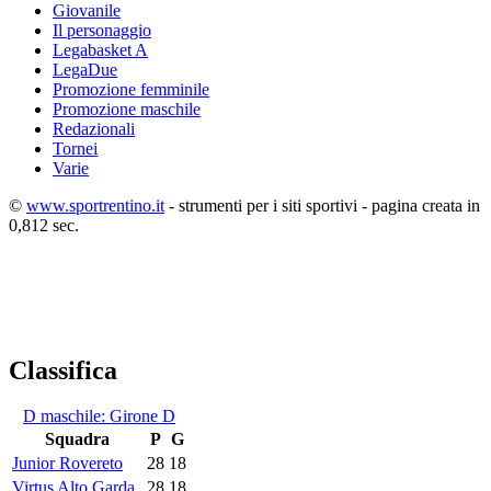
Giovanile
Il personaggio
Legabasket A
LegaDue
Promozione femminile
Promozione maschile
Redazionali
Tornei
Varie
©
www.sportrentino.it
- strumenti per i siti sportivi - pagina creata in
0,812 sec.
Classifica
D maschile: Girone D
Squadra
P
G
Junior Rovereto
28
18
Virtus Alto Garda
28
18