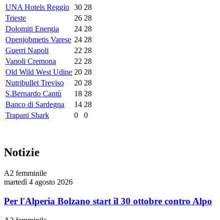
UNA Hotels Reggio
30
28
Trieste
26
28
Dolomiti Energia
24
28
Openjobmetis Varese
24
28
Guerri Napoli
22
28
Vanoli Cremona
22
28
Old Wild West Udine
20
28
Nutribullet Treviso
20
28
S.Bernardo Cantù
18
28
Banco di Sardegna
14
28
Trapani Shark
0
0
Notizie
A2 femminile
martedì 4 agosto 2026
Per l'Alperia Bolzano start il 30 ottobre contro Alpo