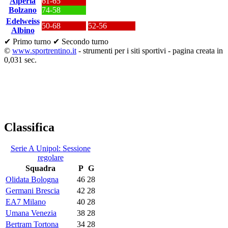
Alperia
61-65
Bolzano
74-58
Edelweiss
50-68
52-56
Albino
✔ Primo turno
✔ Secondo turno
©
www.sportrentino.it
- strumenti per i siti sportivi - pagina creata in
0,031 sec.
Classifica
Serie A Unipol: Sessione
regolare
Squadra
P
G
Olidata Bologna
46
28
Germani Brescia
42
28
EA7 Milano
40
28
Umana Venezia
38
28
Bertram Tortona
34
28