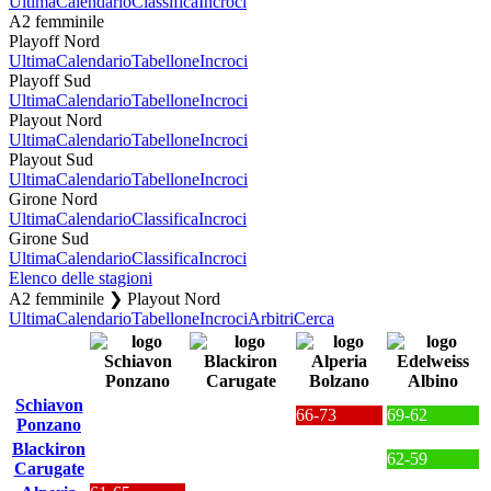
Ultima
Calendario
Classifica
Incroci
A2 femminile
Playoff Nord
Ultima
Calendario
Tabellone
Incroci
Playoff Sud
Ultima
Calendario
Tabellone
Incroci
Playout Nord
Ultima
Calendario
Tabellone
Incroci
Playout Sud
Ultima
Calendario
Tabellone
Incroci
Girone Nord
Ultima
Calendario
Classifica
Incroci
Girone Sud
Ultima
Calendario
Classifica
Incroci
Elenco delle stagioni
A2 femminile ❯ Playout Nord
Ultima
Calendario
Tabellone
Incroci
Arbitri
Cerca
Schiavon
66-73
69-62
Ponzano
Blackiron
62-59
Carugate