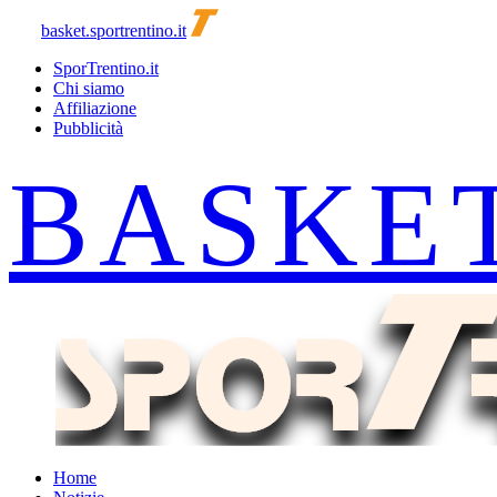
basket.sportrentino.it
SporTrentino.it
Chi siamo
Affiliazione
Pubblicità
Home