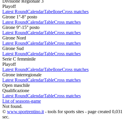
Divisione Regionale 3
Playoff
Latest Round
Calendar
Tabellone
Cross matches
Girone 1°-8° posto
Latest Round
Calendar
Table
Cross matches
Girone 9°-15° posto
Latest Round
Calendar
Table
Cross matches
Girone Nord
Latest Round
Calendar
Table
Cross matches
Girone Sud
Latest Round
Calendar
Table
Cross matches
Serie C femminile
Playoff
Latest Round
Calendar
Tabellone
Cross matches
Girone interregionale
Latest Round
Calendar
Table
Cross matches
Open maschile
Qualificazione
Latest Round
Calendar
Table
Cross matches
List of seasons-game
Not found.
©
www.sportrentino.it
- tools for sports sites - page created 0,031
sec.