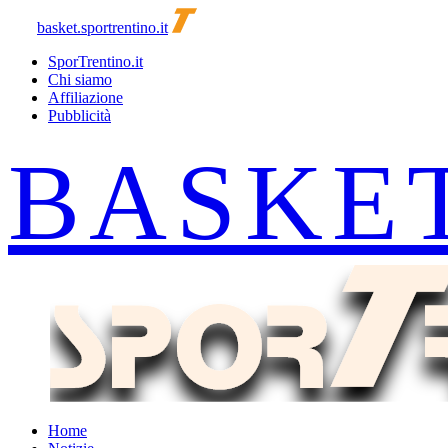
basket.sportrentino.it
SporTrentino.it
Chi siamo
Affiliazione
Pubblicità
Home