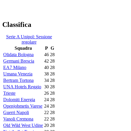
Classifica
Serie A Unipol: Sessione
regolare
Squadra
P
G
Olidata Bologna
46
28
Germani Brescia
42
28
EA7 Milano
40
28
Umana Venezia
38
28
Bertram Tortona
34
28
UNA Hotels Reggio
30
28
Trieste
26
28
Dolomiti Energia
24
28
Openjobmetis Varese
24
28
Guerri Napoli
22
28
Vanoli Cremona
22
28
Old Wild West Udine
20
28