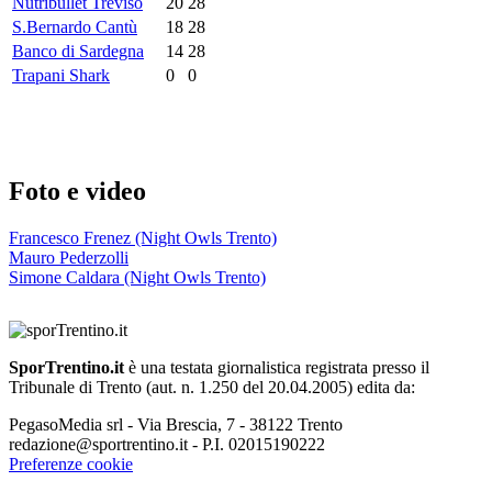
Nutribullet Treviso
20
28
S.Bernardo Cantù
18
28
Banco di Sardegna
14
28
Trapani Shark
0
0
Foto e video
Francesco Frenez (Night Owls Trento)
Mauro Pederzolli
Simone Caldara (Night Owls Trento)
SporTrentino.it
è una testata giornalistica registrata presso il
Tribunale di Trento (aut. n. 1.250 del 20.04.2005) edita da:
PegasoMedia srl - Via Brescia, 7 - 38122 Trento
redazione@sportrentino.it - P.I. 02015190222
Preferenze cookie