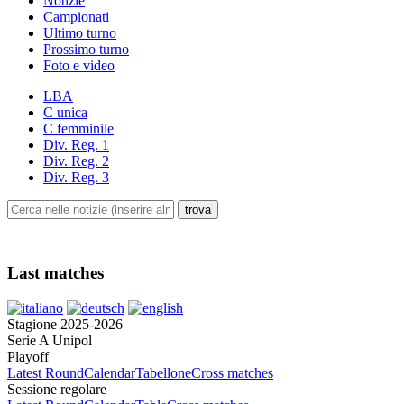
Notizie
Campionati
Ultimo turno
Prossimo turno
Foto e video
LBA
C unica
C femminile
Div. Reg. 1
Div. Reg. 2
Div. Reg. 3
Last matches
Stagione 2025-2026
Serie A Unipol
Playoff
Latest Round
Calendar
Tabellone
Cross matches
Sessione regolare