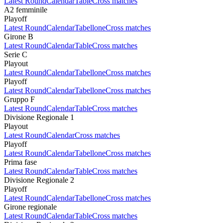
Latest Round
Calendar
Table
Cross matches
A2 femminile
Playoff
Latest Round
Calendar
Tabellone
Cross matches
Girone B
Latest Round
Calendar
Table
Cross matches
Serie C
Playout
Latest Round
Calendar
Tabellone
Cross matches
Playoff
Latest Round
Calendar
Tabellone
Cross matches
Gruppo F
Latest Round
Calendar
Table
Cross matches
Divisione Regionale 1
Playout
Latest Round
Calendar
Cross matches
Playoff
Latest Round
Calendar
Tabellone
Cross matches
Prima fase
Latest Round
Calendar
Table
Cross matches
Divisione Regionale 2
Playoff
Latest Round
Calendar
Tabellone
Cross matches
Girone regionale
Latest Round
Calendar
Table
Cross matches