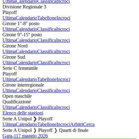
Ultima
Calendario
Classifica
Incroci
Divisione Regionale 3
Playoff
Ultima
Calendario
Tabellone
Incroci
Girone 1°-8° posto
Ultima
Calendario
Classifica
Incroci
Girone 9°-15° posto
Ultima
Calendario
Classifica
Incroci
Girone Nord
Ultima
Calendario
Classifica
Incroci
Girone Sud
Ultima
Calendario
Classifica
Incroci
Serie C femminile
Playoff
Ultima
Calendario
Tabellone
Incroci
Girone interregionale
Ultima
Calendario
Classifica
Incroci
Open maschile
Qualificazione
Ultima
Calendario
Classifica
Incroci
Elenco delle stagioni
Serie A Unipol ❯ Playoff
Ultima
Calendario
Tabellone
Incroci
Arbitri
Cerca
Serie A Unipol ❭ Playoff ❭ Quarti di finale
Gara-1
17 maggio 2026