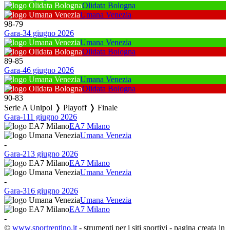
Olidata Bologna
Umana Venezia
98
-
79
Gara-3
4 giugno 2026
Umana Venezia
Olidata Bologna
89
-
85
Gara-4
6 giugno 2026
Umana Venezia
Olidata Bologna
90
-
83
Serie A Unipol ❭ Playoff ❭ Finale
Gara-1
11 giugno 2026
EA7 Milano
Umana Venezia
-
Gara-2
13 giugno 2026
EA7 Milano
Umana Venezia
-
Gara-3
16 giugno 2026
Umana Venezia
EA7 Milano
-
©
www.sportrentino.it
- strumenti per i siti sportivi - pagina creata in