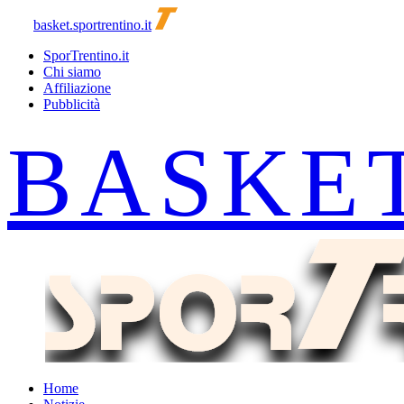
basket.sportrentino.it
SporTrentino.it
Chi siamo
Affiliazione
Pubblicità
Home