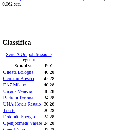
0,062 sec.
Classifica
Serie A Unipol: Sessione
regolare
Squadra
P
G
Olidata Bologna
46
28
Germani Brescia
42
28
EA7 Milano
40
28
Umana Venezia
38
28
Bertram Tortona
34
28
UNA Hotels Reggio
30
28
Trieste
26
28
Dolomiti Energia
24
28
Openjobmetis Varese
24
28
Guerri Napoli
22
28