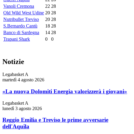
Vanoli Cremona
22
28
Old Wild West Udine
20
28
Nutribullet Treviso
20
28
S.Bernardo Cantù
18
28
Banco di Sardegna
14
28
Trapani Shark
0
0
Notizie
Legabasket A
martedì 4 agosto 2026
«La nuova Dolomiti Energia valorizzerà i giovani»
Legabasket A
lunedì 3 agosto 2026
Reggio Emilia e Treviso le prime avversarie
dell'Aquila