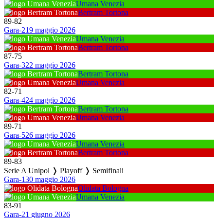
Umana Venezia
Bertram Tortona
89
-
82
Gara-2
19 maggio 2026
Umana Venezia
Bertram Tortona
87
-
75
Gara-3
22 maggio 2026
Bertram Tortona
Umana Venezia
82
-
71
Gara-4
24 maggio 2026
Bertram Tortona
Umana Venezia
89
-
71
Gara-5
26 maggio 2026
Umana Venezia
Bertram Tortona
89
-
83
Serie A Unipol ❭ Playoff ❭ Semifinali
Gara-1
30 maggio 2026
Olidata Bologna
Umana Venezia
83
-
91
Gara-2
1 giugno 2026