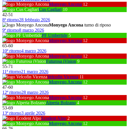
Monyego Ancona
12
Cus Cagliari
10
42
-
51
8ª ritorno
28 febbraio 2026
Monyego Ancona
turno di riposo
9ª ritorno
8 marzo 2026
PF Umbertide
5
Monyego Ancona
12
65
-
60
10ª ritorno
4 marzo 2026
Monyego Ancona
12
Futurosa iVision
9
55
-
71
11ª ritorno
21 marzo 2026
Velcofin Vicenza
11
Monyego Ancona
12
47
-
60
12ª ritorno
28 marzo 2026
Monyego Ancona
12
Alperia Bolzano
4
53
-
69
13ª ritorno
3 aprile 2026
Ecodent Alpo
2
Monyego Ancona
12
66
-
76