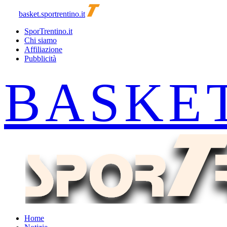
basket.sportrentino.it
SporTrentino.it
Chi siamo
Affiliazione
Pubblicità
Home