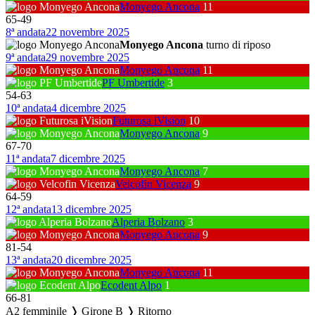
Monyego Ancona
11
65
-
49
8ª andata
22 novembre 2025
Monyego Ancona
turno di riposo
9ª andata
29 novembre 2025
Monyego Ancona
11
PF Umbertide
3
54
-
63
10ª andata
4 dicembre 2025
Futurosa iVision
10
Monyego Ancona
9
67
-
70
11ª andata
7 dicembre 2025
Monyego Ancona
7
Velcofin Vicenza
9
64
-
59
12ª andata
13 dicembre 2025
Alperia Bolzano
3
Monyego Ancona
9
81
-
54
13ª andata
20 dicembre 2025
Monyego Ancona
11
Ecodent Alpo
1
66
-
81
A2 femminile ❭ Girone B ❭ Ritorno