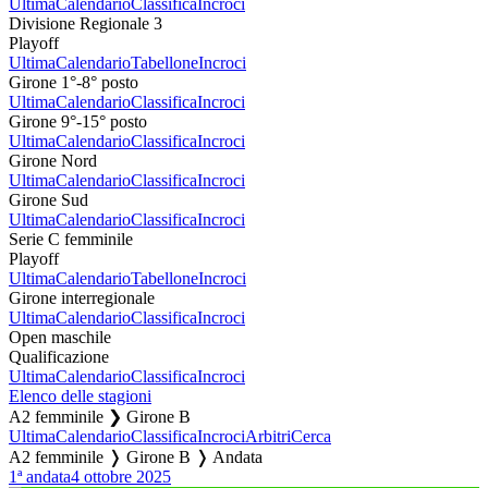
Ultima
Calendario
Classifica
Incroci
Divisione Regionale 3
Playoff
Ultima
Calendario
Tabellone
Incroci
Girone 1°-8° posto
Ultima
Calendario
Classifica
Incroci
Girone 9°-15° posto
Ultima
Calendario
Classifica
Incroci
Girone Nord
Ultima
Calendario
Classifica
Incroci
Girone Sud
Ultima
Calendario
Classifica
Incroci
Serie C femminile
Playoff
Ultima
Calendario
Tabellone
Incroci
Girone interregionale
Ultima
Calendario
Classifica
Incroci
Open maschile
Qualificazione
Ultima
Calendario
Classifica
Incroci
Elenco delle stagioni
A2 femminile ❯ Girone B
Ultima
Calendario
Classifica
Incroci
Arbitri
Cerca
A2 femminile ❭ Girone B ❭ Andata
1ª andata
4 ottobre 2025