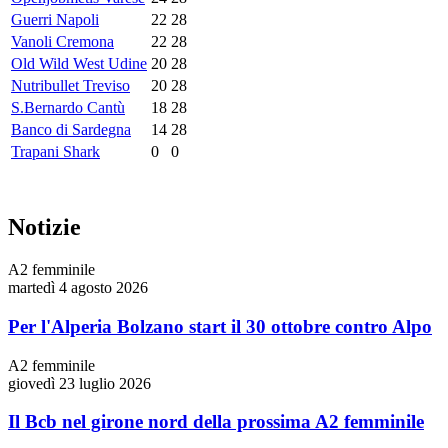
Guerri Napoli
22
28
Vanoli Cremona
22
28
Old Wild West Udine
20
28
Nutribullet Treviso
20
28
S.Bernardo Cantù
18
28
Banco di Sardegna
14
28
Trapani Shark
0
0
Notizie
A2 femminile
martedì 4 agosto 2026
Per l'Alperia Bolzano start il 30 ottobre contro Alpo
A2 femminile
giovedì 23 luglio 2026
Il Bcb nel girone nord della prossima A2 femminile