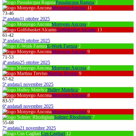
Passalacqua Ragusa
2
Monyego Ancona
11
73
-
46
2ª andata
11 ottobre 2025
Monyego Ancona
7
Golfobasket Alcamo
13
61
-
42
3ª andata
19 ottobre 2025
E-Work Faenza
2
Monyego Ancona
9
71
-
53
4ª andata
25 ottobre 2025
Monyego Ancona
8
Martina Treviso
9
67
-
62
5ª andata
1 novembre 2025
Halley Matelica
2
Monyego Ancona
8
83
-
57
6ª andata
8 novembre 2025
Monyego Ancona
9
Solmec Rhodigium
7
55
-
68
7ª andata
21 novembre 2025
Cus Cagliari
12