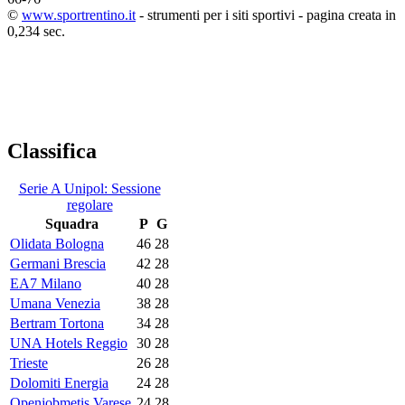
©
www.sportrentino.it
- strumenti per i siti sportivi - pagina creata in
0,234 sec.
Classifica
Serie A Unipol: Sessione
regolare
Squadra
P
G
Olidata Bologna
46
28
Germani Brescia
42
28
EA7 Milano
40
28
Umana Venezia
38
28
Bertram Tortona
34
28
UNA Hotels Reggio
30
28
Trieste
26
28
Dolomiti Energia
24
28
Openjobmetis Varese
24
28