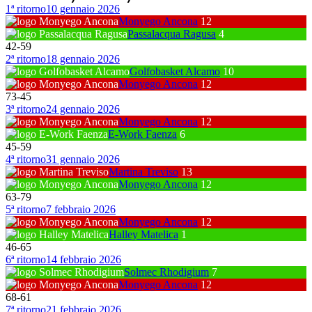
1ª ritorno
10 gennaio 2026
Monyego Ancona
12
Passalacqua Ragusa
4
42
-
59
2ª ritorno
18 gennaio 2026
Golfobasket Alcamo
10
Monyego Ancona
12
73
-
45
3ª ritorno
24 gennaio 2026
Monyego Ancona
12
E-Work Faenza
6
45
-
59
4ª ritorno
31 gennaio 2026
Martina Treviso
13
Monyego Ancona
12
63
-
79
5ª ritorno
7 febbraio 2026
Monyego Ancona
12
Halley Matelica
1
46
-
65
6ª ritorno
14 febbraio 2026
Solmec Rhodigium
7
Monyego Ancona
12
68
-
61
7ª ritorno
21 febbraio 2026