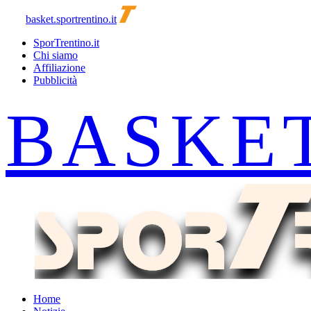
basket.sportrentino.it
SporTrentino.it
Chi siamo
Affiliazione
Pubblicità
Home