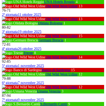
UNA Hotels Reggio
4
Old Wild West Udine
13
76
-
71
2ª giornata
11 ottobre 2025
Old Wild West Udine
13
Olidata Bologna
1
80
-
82
3ª giornata
19 ottobre 2025
Old Wild West Udine
15
Germani Brescia
1
72
-
81
4ª giornata
26 ottobre 2025
Trieste
8
Old Wild West Udine
14
92
-
85
5ª giornata
1 novembre 2025
Banco di Sardegna
15
Old Wild West Udine
12
79
-
88
6ª giornata
7 novembre 2025
Old Wild West Udine
12
Umana Venezia
3
87
-
94
7ª giornata
9 novembre 2025
S.Bernardo Cantù
9