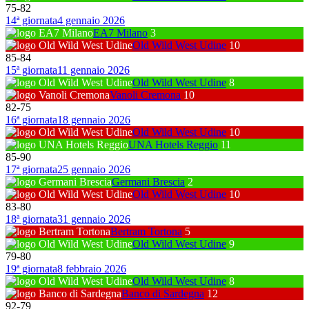
75
-
82
14ª giornata
4 gennaio 2026
EA7 Milano
3
Old Wild West Udine
10
85
-
84
15ª giornata
11 gennaio 2026
Old Wild West Udine
8
Vanoli Cremona
10
82
-
75
16ª giornata
18 gennaio 2026
Old Wild West Udine
10
UNA Hotels Reggio
11
85
-
90
17ª giornata
25 gennaio 2026
Germani Brescia
2
Old Wild West Udine
10
83
-
80
18ª giornata
31 gennaio 2026
Bertram Tortona
5
Old Wild West Udine
9
79
-
80
19ª giornata
8 febbraio 2026
Old Wild West Udine
8
Banco di Sardegna
12
92
-
79