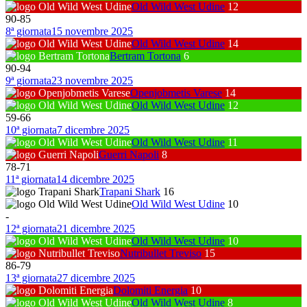
Old Wild West Udine
12
90
-
85
8ª giornata
15 novembre 2025
Old Wild West Udine
14
Bertram Tortona
6
90
-
94
9ª giornata
23 novembre 2025
Openjobmetis Varese
14
Old Wild West Udine
12
59
-
66
10ª giornata
7 dicembre 2025
Old Wild West Udine
11
Guerri Napoli
8
78
-
71
11ª giornata
14 dicembre 2025
Trapani Shark
16
Old Wild West Udine
10
-
12ª giornata
21 dicembre 2025
Old Wild West Udine
10
Nutribullet Treviso
15
86
-
79
13ª giornata
27 dicembre 2025
Dolomiti Energia
10
Old Wild West Udine
8