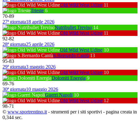
Old Wild West Udine
11
Trieste
6
70
-
89
27ª giornata
18 aprile 2026
Nutribullet Treviso
14
Old Wild West Udine
11
92
-
82
28ª giornata
25 aprile 2026
Old Wild West Udine
10
S.Bernardo Cantù
13
95
-
83
29ª giornata
3 maggio 2026
Old Wild West Udine
10
Dolomiti Energia
9
69
-
76
30ª giornata
10 maggio 2026
Guerri Napoli
10
Old Wild West Udine
12
98
-
71
©
www.sportrentino.it
- strumenti per i siti sportivi - pagina creata in
0,344 sec.