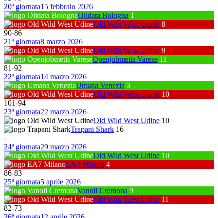
20ª giornata
15 febbraio 2026
Olidata Bologna
1
Old Wild West Udine
8
90
-
86
21ª giornata
8 marzo 2026
Old Wild West Udine
9
Openjobmetis Varese
11
81
-
92
22ª giornata
14 marzo 2026
Umana Venezia
3
Old Wild West Udine
10
101
-
94
23ª giornata
22 marzo 2026
Old Wild West Udine
10
Trapani Shark
16
-
24ª giornata
29 marzo 2026
Old Wild West Udine
10
EA7 Milano
4
86
-
83
25ª giornata
5 aprile 2026
Vanoli Cremona
9
Old Wild West Udine
11
82
-
73
26ª giornata
12 aprile 2026