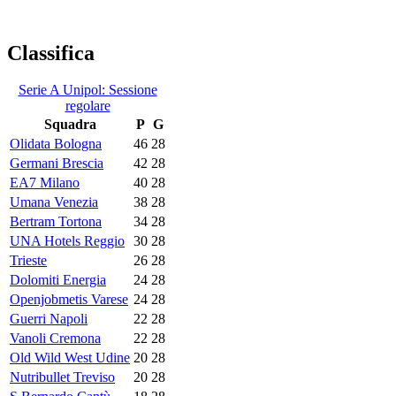
Classifica
Serie A Unipol: Sessione
regolare
Squadra
P
G
Olidata Bologna
46
28
Germani Brescia
42
28
EA7 Milano
40
28
Umana Venezia
38
28
Bertram Tortona
34
28
UNA Hotels Reggio
30
28
Trieste
26
28
Dolomiti Energia
24
28
Openjobmetis Varese
24
28
Guerri Napoli
22
28
Vanoli Cremona
22
28
Old Wild West Udine
20
28
Nutribullet Treviso
20
28