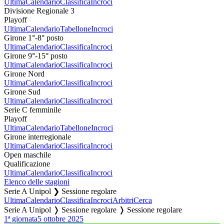
Ultima
Calendario
Classifica
Incroci
Divisione Regionale 3
Playoff
Ultima
Calendario
Tabellone
Incroci
Girone 1°-8° posto
Ultima
Calendario
Classifica
Incroci
Girone 9°-15° posto
Ultima
Calendario
Classifica
Incroci
Girone Nord
Ultima
Calendario
Classifica
Incroci
Girone Sud
Ultima
Calendario
Classifica
Incroci
Serie C femminile
Playoff
Ultima
Calendario
Tabellone
Incroci
Girone interregionale
Ultima
Calendario
Classifica
Incroci
Open maschile
Qualificazione
Ultima
Calendario
Classifica
Incroci
Elenco delle stagioni
Serie A Unipol ❯ Sessione regolare
Ultima
Calendario
Classifica
Incroci
Arbitri
Cerca
Serie A Unipol ❭ Sessione regolare ❭ Sessione regolare
1ª giornata
5 ottobre 2025