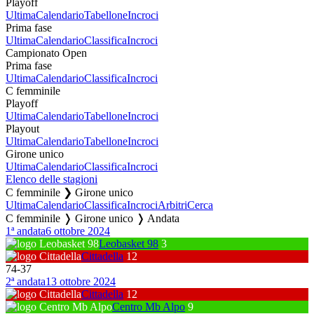
Playoff
Ultima
Calendario
Tabellone
Incroci
Prima fase
Ultima
Calendario
Classifica
Incroci
Campionato Open
Prima fase
Ultima
Calendario
Classifica
Incroci
C femminile
Playoff
Ultima
Calendario
Tabellone
Incroci
Playout
Ultima
Calendario
Tabellone
Incroci
Girone unico
Ultima
Calendario
Classifica
Incroci
Elenco delle stagioni
C femminile ❯ Girone unico
Ultima
Calendario
Classifica
Incroci
Arbitri
Cerca
C femminile ❭ Girone unico ❭ Andata
1ª andata
6 ottobre 2024
Leobasket 98
3
Cittadella
12
74
-
37
2ª andata
13 ottobre 2024
Cittadella
12
Centro Mb Alpo
9