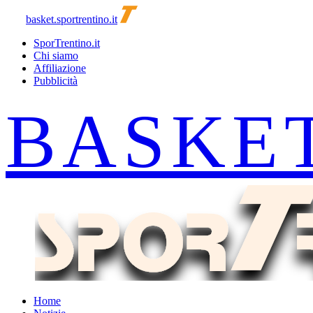
basket.sportrentino.it
SporTrentino.it
Chi siamo
Affiliazione
Pubblicità
Home