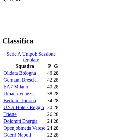
Classifica
Serie A Unipol: Sessione
regolare
Squadra
P
G
Olidata Bologna
46
28
Germani Brescia
42
28
EA7 Milano
40
28
Umana Venezia
38
28
Bertram Tortona
34
28
UNA Hotels Reggio
30
28
Trieste
26
28
Dolomiti Energia
24
28
Openjobmetis Varese
24
28
Guerri Napoli
22
28