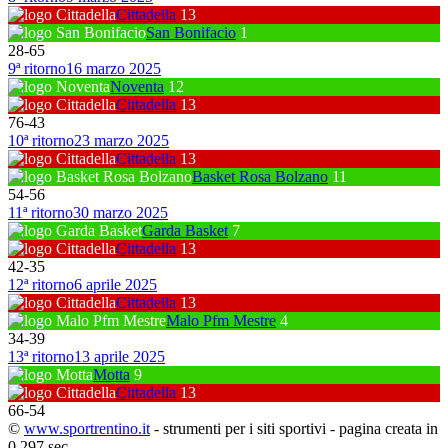
Cittadella
13
San Bonifacio
1
28
-
65
9ª ritorno
16 marzo 2025
Noventa
12
Cittadella
13
76
-
43
10ª ritorno
23 marzo 2025
Cittadella
13
Basket Rosa Bolzano
11
54
-
56
11ª ritorno
30 marzo 2025
Garda Basket
7
Cittadella
13
42
-
35
12ª ritorno
6 aprile 2025
Cittadella
13
Malo Pfm Mestre
4
34
-
39
13ª ritorno
13 aprile 2025
Motta
9
Cittadella
13
66
-
54
©
www.sportrentino.it
- strumenti per i siti sportivi - pagina creata in
0,297 sec.