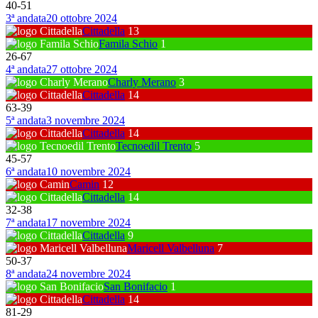
40
-
51
3ª andata
20 ottobre 2024
Cittadella
13
Famila Schio
1
26
-
67
4ª andata
27 ottobre 2024
Charly Merano
3
Cittadella
14
63
-
39
5ª andata
3 novembre 2024
Cittadella
14
Tecnoedil Trento
5
45
-
57
6ª andata
10 novembre 2024
Camin
12
Cittadella
14
32
-
38
7ª andata
17 novembre 2024
Cittadella
9
Maricell Valbelluna
7
50
-
37
8ª andata
24 novembre 2024
San Bonifacio
1
Cittadella
14
81
-
29