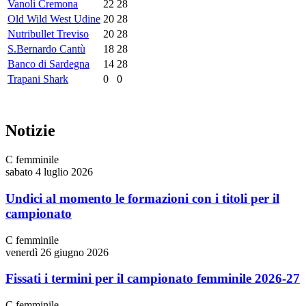
Vanoli Cremona
22
28
Old Wild West Udine
20
28
Nutribullet Treviso
20
28
S.Bernardo Cantù
18
28
Banco di Sardegna
14
28
Trapani Shark
0
0
Notizie
C femminile
sabato 4 luglio 2026
Undici al momento le formazioni con i titoli per il
campionato
C femminile
venerdì 26 giugno 2026
Fissati i termini per il campionato femminile 2026-27
C femminile