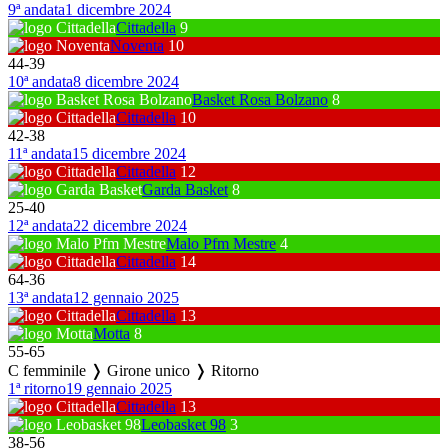
9ª andata
1 dicembre 2024
Cittadella
9
Noventa
10
44
-
39
10ª andata
8 dicembre 2024
Basket Rosa Bolzano
8
Cittadella
10
42
-
38
11ª andata
15 dicembre 2024
Cittadella
12
Garda Basket
8
25
-
40
12ª andata
22 dicembre 2024
Malo Pfm Mestre
4
Cittadella
14
64
-
36
13ª andata
12 gennaio 2025
Cittadella
13
Motta
8
55
-
65
C femminile ❭ Girone unico ❭ Ritorno
1ª ritorno
19 gennaio 2025
Cittadella
13
Leobasket 98
3
38
-
56