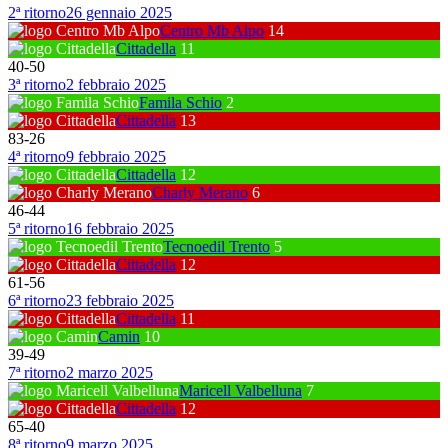
2ª ritorno
26 gennaio 2025
Centro Mb Alpo
14
Cittadella
11
40
-
50
3ª ritorno
2 febbraio 2025
Famila Schio
2
Cittadella
13
83
-
26
4ª ritorno
9 febbraio 2025
Cittadella
12
Charly Merano
6
46
-
44
5ª ritorno
16 febbraio 2025
Tecnoedil Trento
5
Cittadella
12
61
-
56
6ª ritorno
23 febbraio 2025
Cittadella
11
Camin
10
39
-
49
7ª ritorno
2 marzo 2025
Maricell Valbelluna
7
Cittadella
12
65
-
40
8ª ritorno
9 marzo 2025