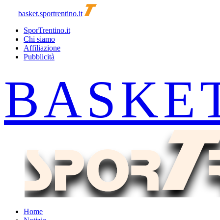
basket.sportrentino.it
SporTrentino.it
Chi siamo
Affiliazione
Pubblicità
Home