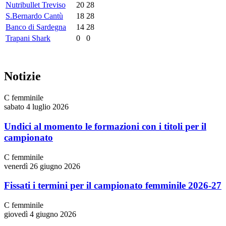
Nutribullet Treviso
20
28
S.Bernardo Cantù
18
28
Banco di Sardegna
14
28
Trapani Shark
0
0
Notizie
C femminile
sabato 4 luglio 2026
Undici al momento le formazioni con i titoli per il
campionato
C femminile
venerdì 26 giugno 2026
Fissati i termini per il campionato femminile 2026-27
C femminile
giovedì 4 giugno 2026