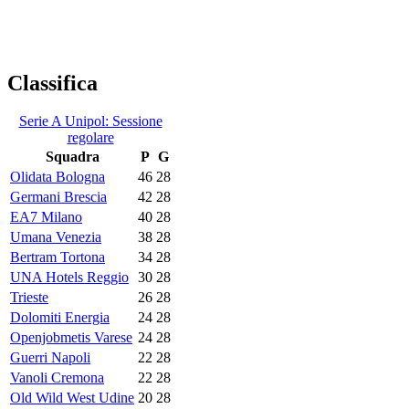
Classifica
Serie A Unipol: Sessione
regolare
Squadra
P
G
Olidata Bologna
46
28
Germani Brescia
42
28
EA7 Milano
40
28
Umana Venezia
38
28
Bertram Tortona
34
28
UNA Hotels Reggio
30
28
Trieste
26
28
Dolomiti Energia
24
28
Openjobmetis Varese
24
28
Guerri Napoli
22
28
Vanoli Cremona
22
28
Old Wild West Udine
20
28