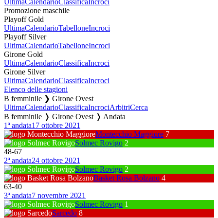
Ultima
Calendario
Classifica
Incroci
Promozione maschile
Playoff Gold
Ultima
Calendario
Tabellone
Incroci
Playoff Silver
Ultima
Calendario
Tabellone
Incroci
Girone Gold
Ultima
Calendario
Classifica
Incroci
Girone Silver
Ultima
Calendario
Classifica
Incroci
Elenco delle stagioni
B femminile ❯ Girone Ovest
Ultima
Calendario
Classifica
Incroci
Arbitri
Cerca
B femminile ❭ Girone Ovest ❭ Andata
1ª andata
17 ottobre 2021
Montecchio Maggiore
7
Solmec Rovigo
2
48
-
67
2ª andata
24 ottobre 2021
Solmec Rovigo
2
Basket Rosa Bolzano
4
63
-
40
3ª andata
7 novembre 2021
Solmec Rovigo
1
Sarcedo
8