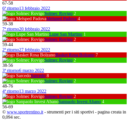
67
-
58
6ª ritorno
13 febbraio 2022
Solmec Rovigo
2
Melsped Padova
4
59
-
38
7ª ritorno
20 febbraio 2022
Lupe San Martino
1
Solmec Rovigo
2
59
-
44
2ª ritorno
27 febbraio 2022
Basket Rosa Bolzano
7
Solmec Rovigo
2
38
-
56
3ª ritorno
6 marzo 2022
Sarcedo
8
Solmec Rovigo
2
48
-
76
4ª ritorno
13 marzo 2022
Solmec Rovigo
2
Sanpaolo Invest Abano
4
56
-
69
©
www.sportrentino.it
- strumenti per i siti sportivi - pagina creata in
0,094 sec.