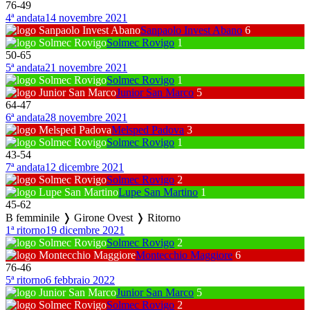
76
-
49
4ª andata
14 novembre 2021
Sanpaolo Invest Abano
6
Solmec Rovigo
1
50
-
65
5ª andata
21 novembre 2021
Solmec Rovigo
1
Junior San Marco
5
64
-
47
6ª andata
28 novembre 2021
Melsped Padova
3
Solmec Rovigo
1
43
-
54
7ª andata
12 dicembre 2021
Solmec Rovigo
2
Lupe San Martino
1
45
-
62
B femminile ❭ Girone Ovest ❭ Ritorno
1ª ritorno
19 dicembre 2021
Solmec Rovigo
2
Montecchio Maggiore
6
76
-
46
5ª ritorno
6 febbraio 2022
Junior San Marco
5
Solmec Rovigo
2