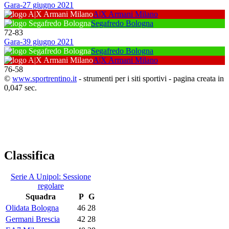
Gara-2
7 giugno 2021
A|X Armani Milano
Segafredo Bologna
72
-
83
Gara-3
9 giugno 2021
Segafredo Bologna
A|X Armani Milano
76
-
58
©
www.sportrentino.it
- strumenti per i siti sportivi - pagina creata in
0,047 sec.
Classifica
Serie A Unipol: Sessione
regolare
Squadra
P
G
Olidata Bologna
46
28
Germani Brescia
42
28