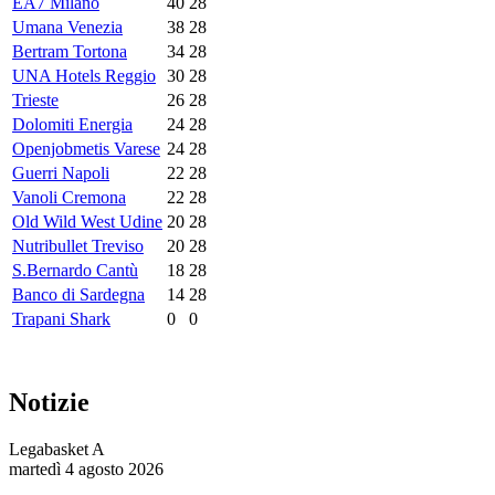
EA7 Milano
40
28
Umana Venezia
38
28
Bertram Tortona
34
28
UNA Hotels Reggio
30
28
Trieste
26
28
Dolomiti Energia
24
28
Openjobmetis Varese
24
28
Guerri Napoli
22
28
Vanoli Cremona
22
28
Old Wild West Udine
20
28
Nutribullet Treviso
20
28
S.Bernardo Cantù
18
28
Banco di Sardegna
14
28
Trapani Shark
0
0
Notizie
Legabasket A
martedì 4 agosto 2026