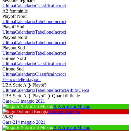
Sessione regolare
Ultima
Calendario
Classifica
Incroci
A2 femminile
Playoff Nord
Ultima
Calendario
Tabellone
Incroci
Playoff Sud
Ultima
Calendario
Tabellone
Incroci
Playout Nord
Ultima
Calendario
Tabellone
Incroci
Playout Sud
Ultima
Calendario
Tabellone
Incroci
Girone Nord
Ultima
Calendario
Classifica
Incroci
Girone Sud
Ultima
Calendario
Classifica
Incroci
Elenco delle stagioni
LBA Serie A ❯ Playoff
Ultima
Calendario
Tabellone
Incroci
Arbitri
Cerca
LBA Serie A ❭ Playoff ❭ Quarti di finale
Gara-1
13 maggio 2021
A|X Armani Milano
Dolomiti Energia
88
-
62
Gara-2
14 maggio 2021
A|X Armani Milano