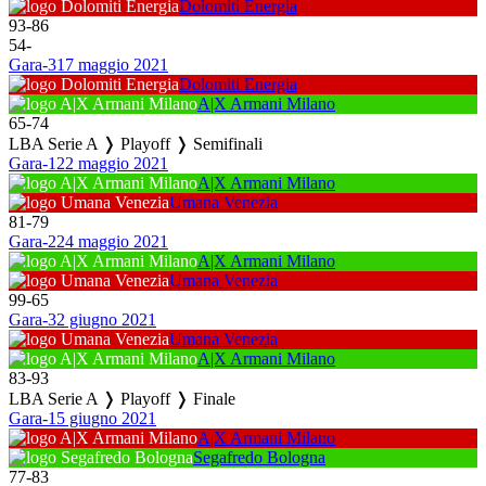
Dolomiti Energia
93
-
86
54
-
Gara-3
17 maggio 2021
Dolomiti Energia
A|X Armani Milano
65
-
74
LBA Serie A ❭ Playoff ❭ Semifinali
Gara-1
22 maggio 2021
A|X Armani Milano
Umana Venezia
81
-
79
Gara-2
24 maggio 2021
A|X Armani Milano
Umana Venezia
99
-
65
Gara-3
2 giugno 2021
Umana Venezia
A|X Armani Milano
83
-
93
LBA Serie A ❭ Playoff ❭ Finale
Gara-1
5 giugno 2021
A|X Armani Milano
Segafredo Bologna
77
-
83