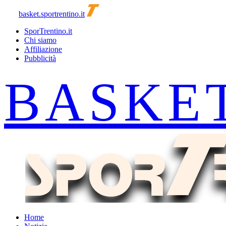
basket.sportrentino.it
SporTrentino.it
Chi siamo
Affiliazione
Pubblicità
Home