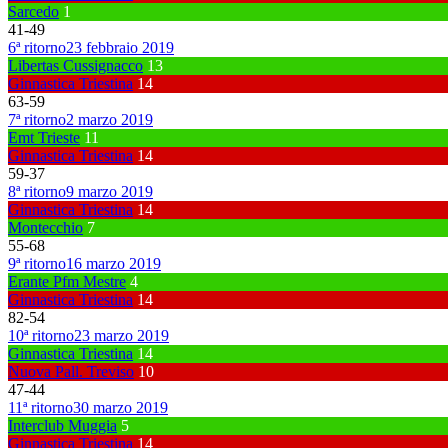
Sarcedo
1
41
-
49
6ª ritorno
23 febbraio 2019
Libertas Cussignacco
13
Ginnastica Triestina
14
63
-
59
7ª ritorno
2 marzo 2019
Emt Trieste
11
Ginnastica Triestina
14
59
-
37
8ª ritorno
9 marzo 2019
Ginnastica Triestina
14
Montecchio
7
55
-
68
9ª ritorno
16 marzo 2019
Erante Pfm Mestre
4
Ginnastica Triestina
14
82
-
54
10ª ritorno
23 marzo 2019
Ginnastica Triestina
14
Nuova Pall. Treviso
10
47
-
44
11ª ritorno
30 marzo 2019
Interclub Muggia
5
Ginnastica Triestina
14