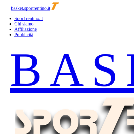
basket.sportrentino.it
SporTrentino.it
Chi siamo
Affiliazione
Pubblicità