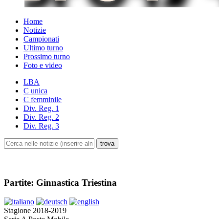
Home
Notizie
Campionati
Ultimo turno
Prossimo turno
Foto e video
LBA
C unica
C femminile
Div. Reg. 1
Div. Reg. 2
Div. Reg. 3
Partite: Ginnastica Triestina
Stagione 2018-2019