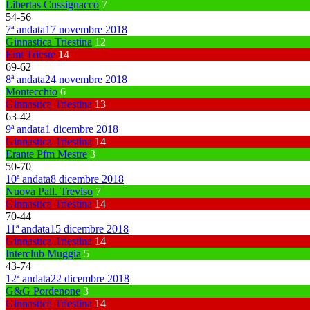
Libertas Cussignacco
7
54
-
56
7ª andata
17 novembre 2018
Ginnastica Triestina
12
Emt Trieste
14
69
-
62
8ª andata
24 novembre 2018
Montecchio
6
Ginnastica Triestina
13
63
-
42
9ª andata
1 dicembre 2018
Ginnastica Triestina
14
Erante Pfm Mestre
3
50
-
70
10ª andata
8 dicembre 2018
Nuova Pall. Treviso
7
Ginnastica Triestina
14
70
-
44
11ª andata
15 dicembre 2018
Ginnastica Triestina
14
Interclub Muggia
5
43
-
74
12ª andata
22 dicembre 2018
G&G Pordenone
3
Ginnastica Triestina
14