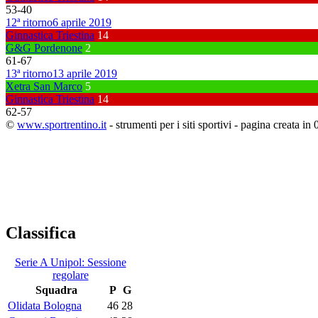
53
-
40
12ª ritorno
6 aprile 2019
Ginnastica Triestina
14
G&G Pordenone
2
61
-
67
13ª ritorno
13 aprile 2019
Xetra San Marco
5
Ginnastica Triestina
14
62
-
57
©
www.sportrentino.it
- strumenti per i siti sportivi - pagina creata in 
Classifica
Serie A Unipol: Sessione
regolare
Squadra
P
G
Olidata Bologna
46
28