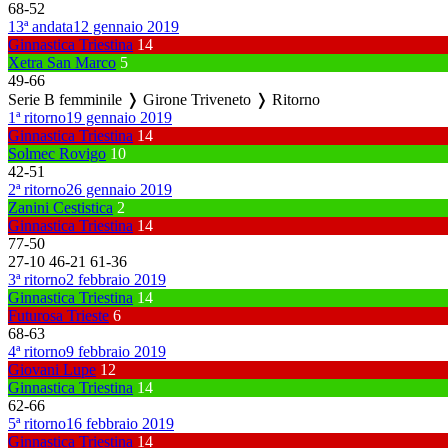
68
-
52
13ª andata
12 gennaio 2019
Ginnastica Triestina
14
Xetra San Marco
5
49
-
66
Serie B femminile ❭ Girone Triveneto ❭ Ritorno
1ª ritorno
19 gennaio 2019
Ginnastica Triestina
14
Solmec Rovigo
10
42
-
51
2ª ritorno
26 gennaio 2019
Zanini Cestistica
2
Ginnastica Triestina
14
77
-
50
27
-
10
46
-
21
61
-
36
3ª ritorno
2 febbraio 2019
Ginnastica Triestina
14
Futurosa Trieste
6
68
-
63
4ª ritorno
9 febbraio 2019
Giovani Lupe
12
Ginnastica Triestina
14
62
-
66
5ª ritorno
16 febbraio 2019
Ginnastica Triestina
14