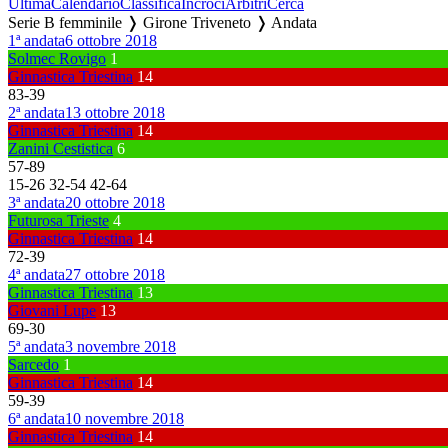
Ultima
Calendario
Classifica
Incroci
Arbitri
Cerca
Serie B femminile ❭ Girone Triveneto ❭ Andata
1ª andata
6 ottobre 2018
Solmec Rovigo
1
Ginnastica Triestina
14
83
-
39
2ª andata
13 ottobre 2018
Ginnastica Triestina
14
Zanini Cestistica
6
57
-
89
15
-
26
32
-
54
42
-
64
3ª andata
20 ottobre 2018
Futurosa Trieste
4
Ginnastica Triestina
14
72
-
39
4ª andata
27 ottobre 2018
Ginnastica Triestina
13
Giovani Lupe
13
69
-
30
5ª andata
3 novembre 2018
Sarcedo
1
Ginnastica Triestina
14
59
-
39
6ª andata
10 novembre 2018
Ginnastica Triestina
14