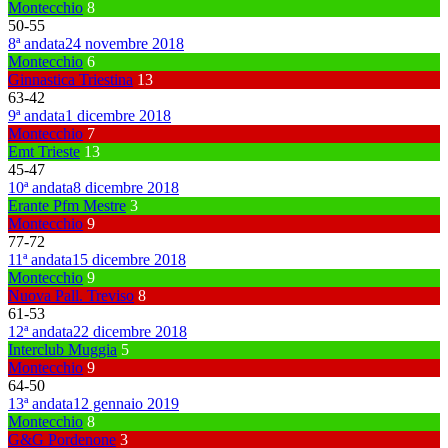
Montecchio
8
50
-
55
8ª andata
24 novembre 2018
Montecchio
6
Ginnastica Triestina
13
63
-
42
9ª andata
1 dicembre 2018
Montecchio
7
Emt Trieste
13
45
-
47
10ª andata
8 dicembre 2018
Erante Pfm Mestre
3
Montecchio
9
77
-
72
11ª andata
15 dicembre 2018
Montecchio
9
Nuova Pall. Treviso
8
61
-
53
12ª andata
22 dicembre 2018
Interclub Muggia
5
Montecchio
9
64
-
50
13ª andata
12 gennaio 2019
Montecchio
8
G&G Pordenone
3