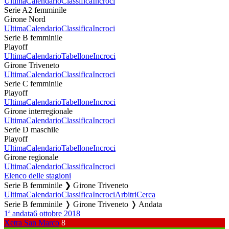
Ultima
Calendario
Classifica
Incroci
Serie A2 femminile
Girone Nord
Ultima
Calendario
Classifica
Incroci
Serie B femminile
Playoff
Ultima
Calendario
Tabellone
Incroci
Girone Triveneto
Ultima
Calendario
Classifica
Incroci
Serie C femminile
Playoff
Ultima
Calendario
Tabellone
Incroci
Girone interregionale
Ultima
Calendario
Classifica
Incroci
Serie D maschile
Playoff
Ultima
Calendario
Tabellone
Incroci
Girone regionale
Ultima
Calendario
Classifica
Incroci
Elenco delle stagioni
Serie B femminile ❯ Girone Triveneto
Ultima
Calendario
Classifica
Incroci
Arbitri
Cerca
Serie B femminile ❭ Girone Triveneto ❭ Andata
1ª andata
6 ottobre 2018
Xetra San Marco
8