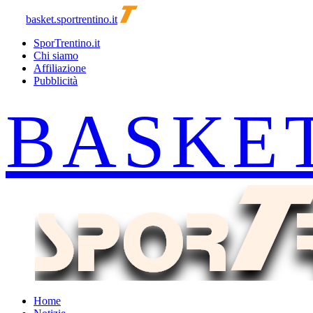
basket.sportrentino.it
SporTrentino.it
Chi siamo
Affiliazione
Pubblicità
Home