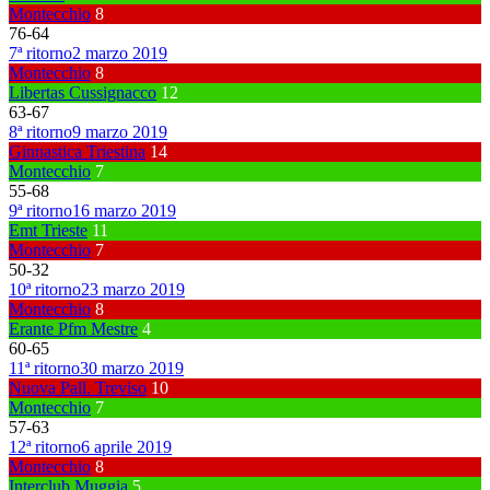
Montecchio
8
76
-
64
7ª ritorno
2 marzo 2019
Montecchio
8
Libertas Cussignacco
12
63
-
67
8ª ritorno
9 marzo 2019
Ginnastica Triestina
14
Montecchio
7
55
-
68
9ª ritorno
16 marzo 2019
Emt Trieste
11
Montecchio
7
50
-
32
10ª ritorno
23 marzo 2019
Montecchio
8
Erante Pfm Mestre
4
60
-
65
11ª ritorno
30 marzo 2019
Nuova Pall. Treviso
10
Montecchio
7
57
-
63
12ª ritorno
6 aprile 2019
Montecchio
8
Interclub Muggia
5