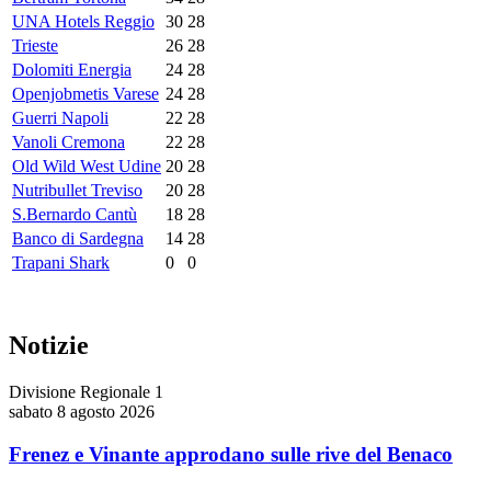
UNA Hotels Reggio
30
28
Trieste
26
28
Dolomiti Energia
24
28
Openjobmetis Varese
24
28
Guerri Napoli
22
28
Vanoli Cremona
22
28
Old Wild West Udine
20
28
Nutribullet Treviso
20
28
S.Bernardo Cantù
18
28
Banco di Sardegna
14
28
Trapani Shark
0
0
Notizie
Divisione Regionale 1
sabato 8 agosto 2026
Frenez e Vinante approdano sulle rive del Benaco