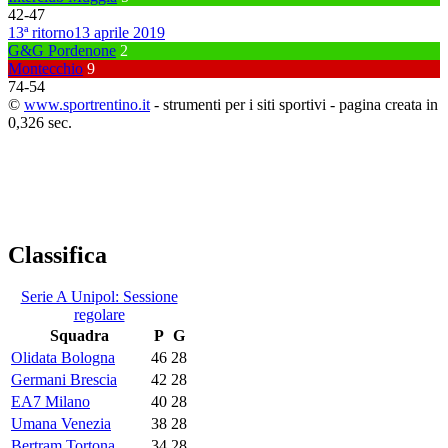
42
-
47
13ª ritorno
13 aprile 2019
G&G Pordenone
2
Montecchio
9
74
-
54
©
www.sportrentino.it
- strumenti per i siti sportivi - pagina creata in
0,326 sec.
Classifica
Serie A Unipol: Sessione
regolare
Squadra
P
G
Olidata Bologna
46
28
Germani Brescia
42
28
EA7 Milano
40
28
Umana Venezia
38
28
Bertram Tortona
34
28