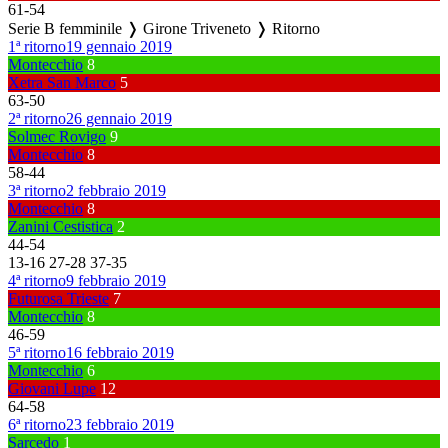
61
-
54
Serie B femminile ❭ Girone Triveneto ❭ Ritorno
1ª ritorno
19 gennaio 2019
Montecchio
8
Xetra San Marco
5
63
-
50
2ª ritorno
26 gennaio 2019
Solmec Rovigo
9
Montecchio
8
58
-
44
3ª ritorno
2 febbraio 2019
Montecchio
8
Zanini Cestistica
2
44
-
54
13
-
16
27
-
28
37
-
35
4ª ritorno
9 febbraio 2019
Futurosa Trieste
7
Montecchio
8
46
-
59
5ª ritorno
16 febbraio 2019
Montecchio
6
Giovani Lupe
12
64
-
58
6ª ritorno
23 febbraio 2019
Sarcedo
1