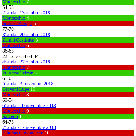
Montecchio
7
54
-
58
2ª andata
13 ottobre 2018
Montecchio
4
Solmec Rovigo
5
77
-
70
3ª andata
20 ottobre 2018
Zanini Cestistica
3
Montecchio
6
86
-
63
22
-
12
50
-
34
64
-
44
4ª andata
27 ottobre 2018
Montecchio
7
Futurosa Trieste
3
61
-
64
5ª andata
3 novembre 2018
Giovani Lupe
10
Montecchio
8
60
-
54
6ª andata
10 novembre 2018
Montecchio
9
Sarcedo
1
64
-
73
7ª andata
17 novembre 2018
Libertas Cussignacco
10