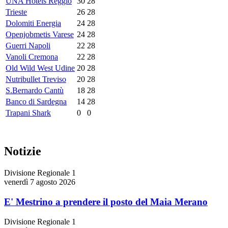
UNA Hotels Reggio
30
28
Trieste
26
28
Dolomiti Energia
24
28
Openjobmetis Varese
24
28
Guerri Napoli
22
28
Vanoli Cremona
22
28
Old Wild West Udine
20
28
Nutribullet Treviso
20
28
S.Bernardo Cantù
18
28
Banco di Sardegna
14
28
Trapani Shark
0
0
Notizie
Divisione Regionale 1
venerdì 7 agosto 2026
E' Mestrino a prendere il posto del Maia Merano
Divisione Regionale 1