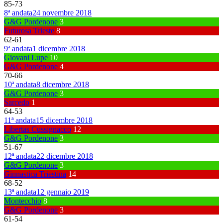
85
-
73
8ª andata
24 novembre 2018
G&G Pordenone
3
Futurosa Trieste
8
62
-
61
9ª andata
1 dicembre 2018
Giovani Lupe
10
G&G Pordenone
4
70
-
66
10ª andata
8 dicembre 2018
G&G Pordenone
3
Sarcedo
1
64
-
53
11ª andata
15 dicembre 2018
Libertas Cussignacco
12
G&G Pordenone
3
51
-
67
12ª andata
22 dicembre 2018
G&G Pordenone
3
Ginnastica Triestina
14
68
-
52
13ª andata
12 gennaio 2019
Montecchio
8
G&G Pordenone
3
61
-
54