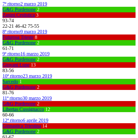
7ª ritorno
2 marzo 2019
G&G Pordenone
2
Zanini Cestistica
3
93
-
74
22
-
21
46
-
42
75
-
55
8ª ritorno
9 marzo 2019
Futurosa Trieste
8
G&G Pordenone
2
61
-
71
9ª ritorno
16 marzo 2019
G&G Pordenone
2
Giovani Lupe
13
83
-
56
10ª ritorno
23 marzo 2019
Sarcedo
1
G&G Pordenone
2
81
-
76
11ª ritorno
30 marzo 2019
G&G Pordenone
2
Libertas Cussignacco
12
60
-
66
12ª ritorno
6 aprile 2019
Ginnastica Triestina
14
G&G Pordenone
2
61
-
67