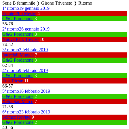
Serie B femminile ❭ Girone Triveneto ❭ Ritorno
1ª ritorno
19 gennaio 2019
Erante Pfm Mestre
4
G&G Pordenone
3
55
-
76
2ª ritorno
26 gennaio 2019
G&G Pordenone
3
Nuova Pall. Treviso
10
74
-
52
3ª ritorno
2 febbraio 2019
Interclub Muggia
7
G&G Pordenone
3
62
-
84
4ª ritorno
9 febbraio 2019
G&G Pordenone
3
Emt Trieste
11
66
-
57
5ª ritorno
16 febbraio 2019
G&G Pordenone
2
Xetra San Marco
7
71
-
58
6ª ritorno
23 febbraio 2019
Solmec Rovigo
9
G&G Pordenone
2
40
-
56