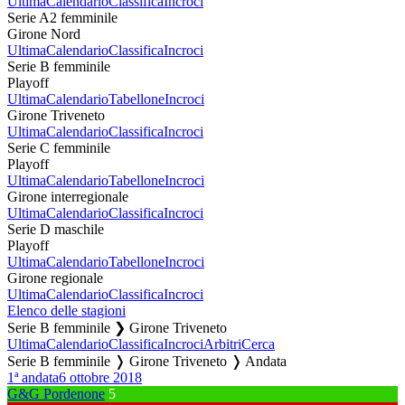
Ultima
Calendario
Classifica
Incroci
Serie A2 femminile
Girone Nord
Ultima
Calendario
Classifica
Incroci
Serie B femminile
Playoff
Ultima
Calendario
Tabellone
Incroci
Girone Triveneto
Ultima
Calendario
Classifica
Incroci
Serie C femminile
Playoff
Ultima
Calendario
Tabellone
Incroci
Girone interregionale
Ultima
Calendario
Classifica
Incroci
Serie D maschile
Playoff
Ultima
Calendario
Tabellone
Incroci
Girone regionale
Ultima
Calendario
Classifica
Incroci
Elenco delle stagioni
Serie B femminile ❯ Girone Triveneto
Ultima
Calendario
Classifica
Incroci
Arbitri
Cerca
Serie B femminile ❭ Girone Triveneto ❭ Andata
1ª andata
6 ottobre 2018
G&G Pordenone
5