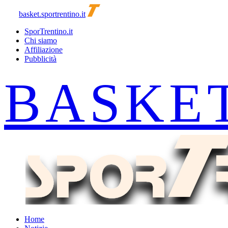
basket.sportrentino.it
SporTrentino.it
Chi siamo
Affiliazione
Pubblicità
Home