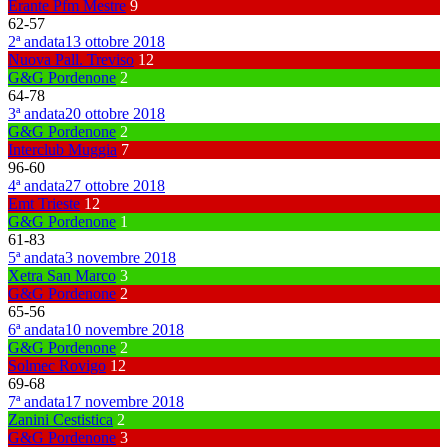
Erante Pfm Mestre
9
62
-
57
2ª andata
13 ottobre 2018
Nuova Pall. Treviso
12
G&G Pordenone
2
64
-
78
3ª andata
20 ottobre 2018
G&G Pordenone
2
Interclub Muggia
7
96
-
60
4ª andata
27 ottobre 2018
Emt Trieste
12
G&G Pordenone
1
61
-
83
5ª andata
3 novembre 2018
Xetra San Marco
3
G&G Pordenone
2
65
-
56
6ª andata
10 novembre 2018
G&G Pordenone
2
Solmec Rovigo
12
69
-
68
7ª andata
17 novembre 2018
Zanini Cestistica
2
G&G Pordenone
3