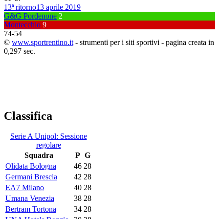
13ª ritorno
13 aprile 2019
G&G Pordenone
2
Montecchio
9
74
-
54
©
www.sportrentino.it
- strumenti per i siti sportivi - pagina creata in
0,297 sec.
Classifica
Serie A Unipol: Sessione
regolare
Squadra
P
G
Olidata Bologna
46
28
Germani Brescia
42
28
EA7 Milano
40
28
Umana Venezia
38
28
Bertram Tortona
34
28