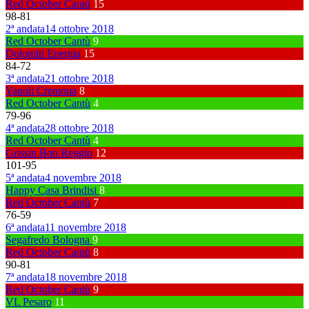
Red October Cantù
15
98
-
81
2ª andata
14 ottobre 2018
Red October Cantù
9
Dolomiti Energia
15
84
-
72
3ª andata
21 ottobre 2018
Vanoli Cremona
8
Red October Cantù
4
79
-
96
4ª andata
28 ottobre 2018
Red October Cantù
4
Grissin Bon Reggio
12
101
-
95
5ª andata
4 novembre 2018
Happy Casa Brindisi
8
Red October Cantù
7
76
-
59
6ª andata
11 novembre 2018
Segafredo Bologna
9
Red October Cantù
8
90
-
81
7ª andata
18 novembre 2018
Red October Cantù
9
VL Pesaro
11