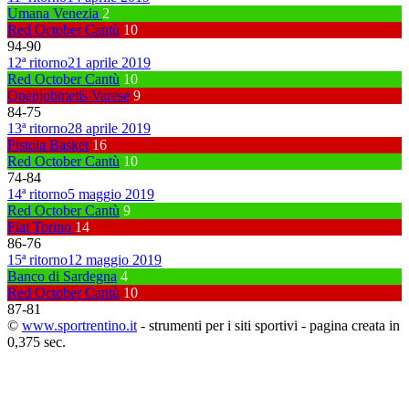
Umana Venezia
2
Red October Cantù
10
94
-
90
12ª ritorno
21 aprile 2019
Red October Cantù
10
Openjobmetis Varese
9
84
-
75
13ª ritorno
28 aprile 2019
Pistoia Basket
16
Red October Cantù
10
74
-
84
14ª ritorno
5 maggio 2019
Red October Cantù
9
Fiat Torino
14
86
-
76
15ª ritorno
12 maggio 2019
Banco di Sardegna
4
Red October Cantù
10
87
-
81
©
www.sportrentino.it
- strumenti per i siti sportivi - pagina creata in
0,375 sec.