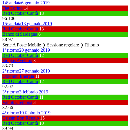
14ª andata
6 gennaio 2019
Fiat Torino
14
Red October Cantù
13
96
-
106
15ª andata
13 gennaio 2019
Red October Cantù
13
Banco di Sardegna
6
88
-
97
Serie A Poste Mobile ❭ Sessione regolare ❭ Ritorno
1ª ritorno
20 gennaio 2019
Red October Cantù
12
Sidigas Avellino
3
83
-
73
2ª ritorno
27 gennaio 2019
Dolomiti Energia
11
Red October Cantù
12
92
-
97
3ª ritorno
3 febbraio 2019
Red October Cantù
11
Vanoli Cremona
3
82
-
66
4ª ritorno
10 febbraio 2019
Grissin Bon Reggio
15
Red October Cantù
10
89
-
99