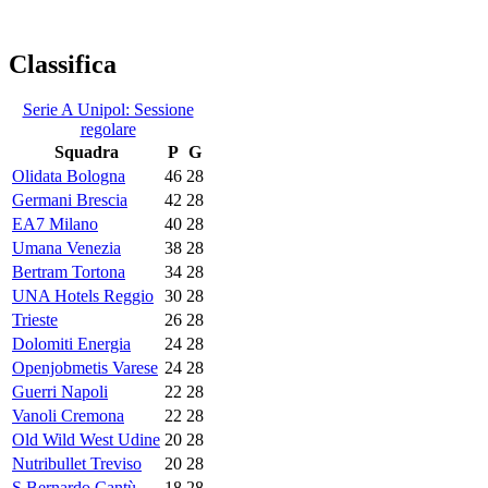
Classifica
Serie A Unipol: Sessione
regolare
Squadra
P
G
Olidata Bologna
46
28
Germani Brescia
42
28
EA7 Milano
40
28
Umana Venezia
38
28
Bertram Tortona
34
28
UNA Hotels Reggio
30
28
Trieste
26
28
Dolomiti Energia
24
28
Openjobmetis Varese
24
28
Guerri Napoli
22
28
Vanoli Cremona
22
28
Old Wild West Udine
20
28
Nutribullet Treviso
20
28
S.Bernardo Cantù
18
28