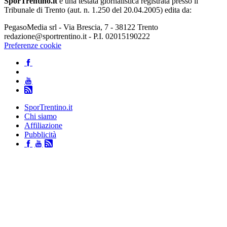
SporTrentino.it
è una testata giornalistica registrata presso il
Tribunale di Trento (aut. n. 1.250 del 20.04.2005) edita da:
PegasoMedia srl - Via Brescia, 7 - 38122 Trento
redazione@sportrentino.it - P.I. 02015190222
Preferenze cookie
SporTrentino.it
Chi siamo
Affiliazione
Pubblicità