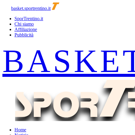
basket.sportrentino.it
SporTrentino.it
Chi siamo
Affiliazione
Pubblicità
Home