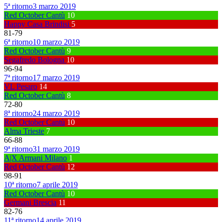
5ª ritorno
3 marzo 2019
Red October Cantù
10
Happy Casa Brindisi
5
81
-
79
6ª ritorno
10 marzo 2019
Red October Cantù
9
Segafredo Bologna
10
96
-
94
7ª ritorno
17 marzo 2019
VL Pesaro
14
Red October Cantù
8
72
-
80
8ª ritorno
24 marzo 2019
Red October Cantù
10
Alma Trieste
7
66
-
88
9ª ritorno
31 marzo 2019
A|X Armani Milano
1
Red October Cantù
12
98
-
91
10ª ritorno
7 aprile 2019
Red October Cantù
10
Germani Brescia
11
82
-
76
11ª ritorno
14 aprile 2019