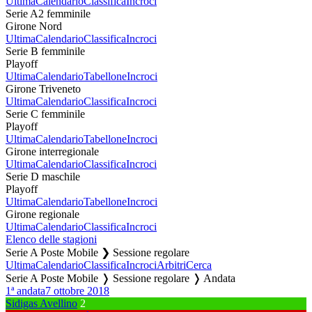
Ultima
Calendario
Classifica
Incroci
Serie A2 femminile
Girone Nord
Ultima
Calendario
Classifica
Incroci
Serie B femminile
Playoff
Ultima
Calendario
Tabellone
Incroci
Girone Triveneto
Ultima
Calendario
Classifica
Incroci
Serie C femminile
Playoff
Ultima
Calendario
Tabellone
Incroci
Girone interregionale
Ultima
Calendario
Classifica
Incroci
Serie D maschile
Playoff
Ultima
Calendario
Tabellone
Incroci
Girone regionale
Ultima
Calendario
Classifica
Incroci
Elenco delle stagioni
Serie A Poste Mobile ❯ Sessione regolare
Ultima
Calendario
Classifica
Incroci
Arbitri
Cerca
Serie A Poste Mobile ❭ Sessione regolare ❭ Andata
1ª andata
7 ottobre 2018
Sidigas Avellino
2