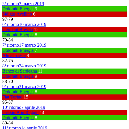
5ª ritorno
3 marzo 2019
Dolomiti Energia
9
Sidigas Avellino
6
97
-
79
6ª ritorno
10 marzo 2019
Germani Brescia
12
Dolomiti Energia
8
79
-
84
7ª ritorno
17 marzo 2019
Dolomiti Energia
7
Alma Trieste
9
82
-
75
8ª ritorno
24 marzo 2019
Banco di Sardegna
11
Dolomiti Energia
9
88
-
70
9ª ritorno
31 marzo 2019
Dolomiti Energia
8
Fiat Torino
15
95
-
87
10ª ritorno
7 aprile 2019
Grissin Bon Reggio
14
Dolomiti Energia
8
80
-
84
11ª ritorno
14 aprile 2019