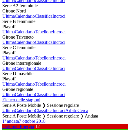
Ultima
Calendario
Classifica
Incroci
Serie A2 femminile
Girone Nord
Ultima
Calendario
Classifica
Incroci
Serie B femminile
Playoff
Ultima
Calendario
Tabellone
Incroci
Girone Triveneto
Ultima
Calendario
Classifica
Incroci
Serie C femminile
Playoff
Ultima
Calendario
Tabellone
Incroci
Girone interregionale
Ultima
Calendario
Classifica
Incroci
Serie D maschile
Playoff
Ultima
Calendario
Tabellone
Incroci
Girone regionale
Ultima
Calendario
Classifica
Incroci
Elenco delle stagioni
Serie A Poste Mobile ❯ Sessione regolare
Ultima
Calendario
Classifica
Incroci
Arbitri
Cerca
Serie A Poste Mobile ❭ Sessione regolare ❭ Andata
1ª andata
7 ottobre 2018
Dolomiti Energia
12