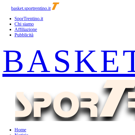
basket.sportrentino.it
SporTrentino.it
Chi siamo
Affiliazione
Pubblicità
Home