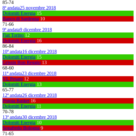
85
-
74
8ª andata
25 novembre 2018
Dolomiti Energia
15
Banco di Sardegna
10
71
-
66
9ª andata
9 dicembre 2018
Fiat Torino
12
Dolomiti Energia
16
86
-
84
10ª andata
16 dicembre 2018
Dolomiti Energia
15
Grissin Bon Reggio
13
68
-
60
11ª andata
23 dicembre 2018
VL Pesaro
12
Dolomiti Energia
13
65
-
77
12ª andata
26 dicembre 2018
Pistoia Basket
16
Dolomiti Energia
11
70
-
78
13ª andata
30 dicembre 2018
Dolomiti Energia
10
Segafredo Bologna
9
71
-
65