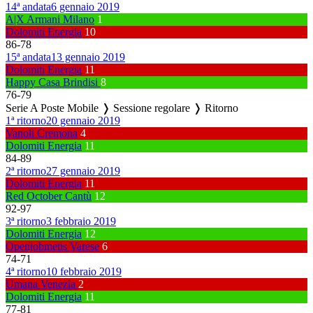
14ª andata
6 gennaio 2019
A|X Armani Milano
1
Dolomiti Energia
10
86
-
78
15ª andata
13 gennaio 2019
Dolomiti Energia
11
Happy Casa Brindisi
8
76
-
79
Serie A Poste Mobile ❭ Sessione regolare ❭ Ritorno
1ª ritorno
20 gennaio 2019
Vanoli Cremona
4
Dolomiti Energia
11
84
-
89
2ª ritorno
27 gennaio 2019
Dolomiti Energia
11
Red October Cantù
12
92
-
97
3ª ritorno
3 febbraio 2019
Dolomiti Energia
12
Openjobmetis Varese
6
74
-
71
4ª ritorno
10 febbraio 2019
Umana Venezia
2
Dolomiti Energia
11
77
-
81