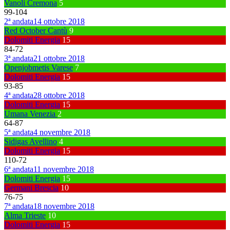
Vanoli Cremona
5
99
-
104
2ª andata
14 ottobre 2018
Red October Cantù
9
Dolomiti Energia
15
84
-
72
3ª andata
21 ottobre 2018
Openjobmetis Varese
7
Dolomiti Energia
15
93
-
85
4ª andata
28 ottobre 2018
Dolomiti Energia
15
Umana Venezia
2
64
-
87
5ª andata
4 novembre 2018
Sidigas Avellino
4
Dolomiti Energia
15
110
-
72
6ª andata
11 novembre 2018
Dolomiti Energia
15
Germani Brescia
10
76
-
75
7ª andata
18 novembre 2018
Alma Trieste
10
Dolomiti Energia
15