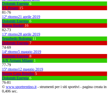
Dolomiti Energia
6
VL Pesaro
15
81
-
76
12ª ritorno
21 aprile 2019
Dolomiti Energia
6
Pistoia Basket
16
82
-
73
13ª ritorno
28 aprile 2019
Segafredo Bologna
11
Dolomiti Energia
7
74
-
69
14ª ritorno
5 maggio 2019
Dolomiti Energia
8
A|X Armani Milano
1
77
-
79
15ª ritorno
12 maggio 2019
Happy Casa Brindisi
5
Dolomiti Energia
6
76
-
81
©
www.sportrentino.it
- strumenti per i siti sportivi - pagina creata in
0,406 sec.