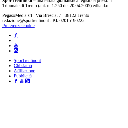
SporTrentino.it
è una testata giornalistica registrata presso il
Tribunale di Trento (aut. n. 1.250 del 20.04.2005) edita da:
PegasoMedia srl - Via Brescia, 7 - 38122 Trento
redazione@sportrentino.it - P.I. 02015190222
Preferenze cookie
SporTrentino.it
Chi siamo
Affiliazione
Pubblicità