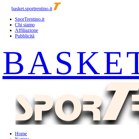
basket.sportrentino.it
SporTrentino.it
Chi siamo
Affiliazione
Pubblicità
Home