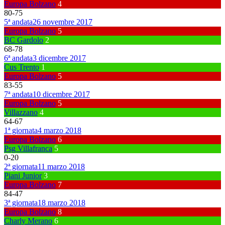
Europa Bolzano
4
80
-
75
5ª andata
26 novembre 2017
Europa Bolzano
5
BC Gardolo
2
68
-
78
6ª andata
3 dicembre 2017
Cus Trento
1
Europa Bolzano
5
83
-
55
7ª andata
10 dicembre 2017
Europa Bolzano
5
Villazzano
4
64
-
67
1ª giornata
4 marzo 2018
Europa Bolzano
6
Psg Villafranca
5
0
-
20
2ª giornata
11 marzo 2018
Piani Junior
3
Europa Bolzano
7
84
-
47
3ª giornata
18 marzo 2018
Europa Bolzano
8
Charly Merano
6