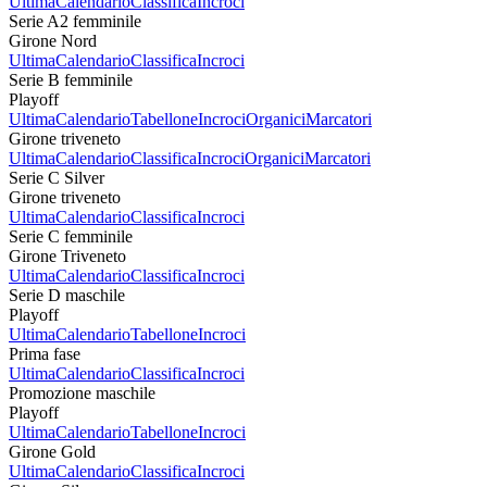
Ultima
Calendario
Classifica
Incroci
Serie A2 femminile
Girone Nord
Ultima
Calendario
Classifica
Incroci
Serie B femminile
Playoff
Ultima
Calendario
Tabellone
Incroci
Organici
Marcatori
Girone triveneto
Ultima
Calendario
Classifica
Incroci
Organici
Marcatori
Serie C Silver
Girone triveneto
Ultima
Calendario
Classifica
Incroci
Serie C femminile
Girone Triveneto
Ultima
Calendario
Classifica
Incroci
Serie D maschile
Playoff
Ultima
Calendario
Tabellone
Incroci
Prima fase
Ultima
Calendario
Classifica
Incroci
Promozione maschile
Playoff
Ultima
Calendario
Tabellone
Incroci
Girone Gold
Ultima
Calendario
Classifica
Incroci