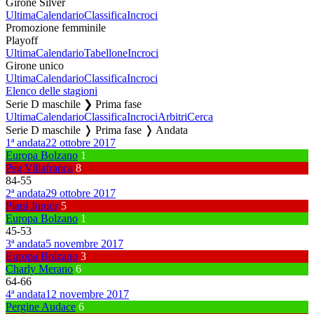
Girone Silver
Ultima
Calendario
Classifica
Incroci
Promozione femminile
Playoff
Ultima
Calendario
Tabellone
Incroci
Girone unico
Ultima
Calendario
Classifica
Incroci
Elenco delle stagioni
Serie D maschile ❯ Prima fase
Ultima
Calendario
Classifica
Incroci
Arbitri
Cerca
Serie D maschile ❭ Prima fase ❭ Andata
1ª andata
22 ottobre 2017
Europa Bolzano
1
Psg Villafranca
8
84
-
55
2ª andata
29 ottobre 2017
Piani Junior
5
Europa Bolzano
1
45
-
53
3ª andata
5 novembre 2017
Europa Bolzano
3
Charly Merano
6
64
-
66
4ª andata
12 novembre 2017
Pergine Audace
6