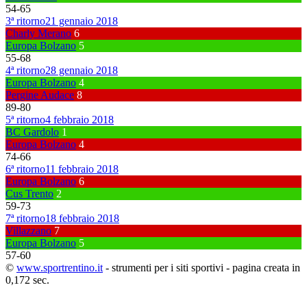
54
-
65
3ª ritorno
21 gennaio 2018
Charly Merano
6
Europa Bolzano
5
55
-
68
4ª ritorno
28 gennaio 2018
Europa Bolzano
4
Pergine Audace
8
89
-
80
5ª ritorno
4 febbraio 2018
BC Gardolo
1
Europa Bolzano
4
74
-
66
6ª ritorno
11 febbraio 2018
Europa Bolzano
6
Cus Trento
2
59
-
73
7ª ritorno
18 febbraio 2018
Villazzano
7
Europa Bolzano
5
57
-
60
©
www.sportrentino.it
- strumenti per i siti sportivi - pagina creata in
0,172 sec.