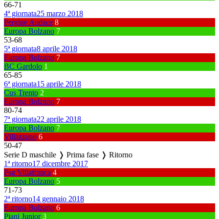
66
-
71
4ª giornata
25 marzo 2018
Pergine Audace
8
Europa Bolzano
7
53
-
68
5ª giornata
8 aprile 2018
Europa Bolzano
7
BC Gardolo
1
65
-
85
6ª giornata
15 aprile 2018
Cus Trento
2
Europa Bolzano
7
80
-
74
7ª giornata
22 aprile 2018
Europa Bolzano
7
Villazzano
6
50
-
47
Serie D maschile ❭ Prima fase ❭ Ritorno
1ª ritorno
17 dicembre 2017
Psg Villafranca
4
Europa Bolzano
5
71
-
73
2ª ritorno
14 gennaio 2018
Europa Bolzano
6
Piani Junior
3