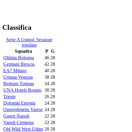
Classifica
Serie A Unipol: Sessione
regolare
Squadra
P
G
Olidata Bologna
46
28
Germani Brescia
42
28
EA7 Milano
40
28
Umana Venezia
38
28
Bertram Tortona
34
28
UNA Hotels Reggio
30
28
Trieste
26
28
Dolomiti Energia
24
28
Openjobmetis Varese
24
28
Guerri Napoli
22
28
Vanoli Cremona
22
28
Old Wild West Udine
20
28