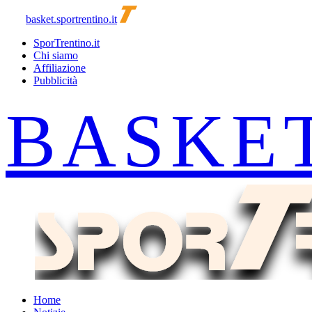
basket.sportrentino.it
SporTrentino.it
Chi siamo
Affiliazione
Pubblicità
Home