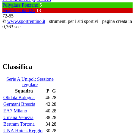
Polyglass Ponzano
5
Neatek Isola d.S.
13
72
-
55
©
www.sportrentino.it
- strumenti per i siti sportivi - pagina creata in
0,363 sec.
Classifica
Serie A Unipol: Sessione
regolare
Squadra
P
G
Olidata Bologna
46
28
Germani Brescia
42
28
EA7 Milano
40
28
Umana Venezia
38
28
Bertram Tortona
34
28
UNA Hotels Reggio
30
28