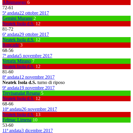
Albignasego
6
72
-
61
5ª andata
22 ottobre 2017
Gemini Murano
2
Neatek Isola d.S.
12
81
-
72
6ª andata
29 ottobre 2017
Neatek Isola d.S.
12
Roncade
3
68
-
56
7ª andata
5 novembre 2017
Vetorix Mirano
7
Neatek Isola d.S.
12
81
-
60
8ª andata
12 novembre 2017
Neatek Isola d.S.
turno di riposo
9ª andata
19 novembre 2017
Trevisanalat Resana
5
Neatek Isola d.S.
12
68
-
66
10ª andata
26 novembre 2017
Neatek Isola d.S.
13
Felmac Limena
10
53
-
60
11ª andata
3 dicembre 2017