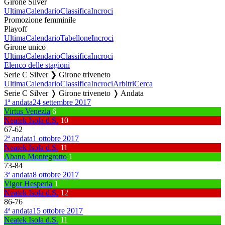
Girone Silver
Ultima
Calendario
Classifica
Incroci
Promozione femminile
Playoff
Ultima
Calendario
Tabellone
Incroci
Girone unico
Ultima
Calendario
Classifica
Incroci
Elenco delle stagioni
Serie C Silver ❯ Girone triveneto
Ultima
Calendario
Classifica
Incroci
Arbitri
Cerca
Serie C Silver ❭ Girone triveneto ❭ Andata
1ª andata
24 settembre 2017
Virtus Venezia
6
Neatek Isola d.S.
10
67
-
62
2ª andata
1 ottobre 2017
Neatek Isola d.S.
11
Abano Montegrotto
1
73
-
84
3ª andata
8 ottobre 2017
Vigor Hesperia
1
Neatek Isola d.S.
12
86
-
76
4ª andata
15 ottobre 2017
Neatek Isola d.S.
11