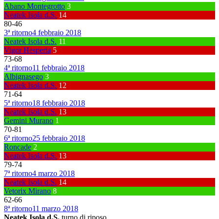
Abano Montegrotto
3
Neatek Isola d.S.
14
80
-
46
3ª ritorno
4 febbraio 2018
Neatek Isola d.S.
11
Vigor Hesperia
5
73
-
68
4ª ritorno
11 febbraio 2018
Albignasego
3
Neatek Isola d.S.
12
71
-
64
5ª ritorno
18 febbraio 2018
Neatek Isola d.S.
13
Gemini Murano
1
70
-
81
6ª ritorno
25 febbraio 2018
Roncade
2
Neatek Isola d.S.
13
79
-
74
7ª ritorno
4 marzo 2018
Neatek Isola d.S.
14
Vetorix Mirano
8
62
-
66
8ª ritorno
11 marzo 2018
Neatek Isola d.S.
turno di riposo