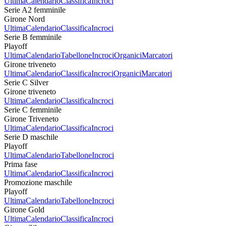
Ultima
Calendario
Classifica
Incroci
Serie A2 femminile
Girone Nord
Ultima
Calendario
Classifica
Incroci
Serie B femminile
Playoff
Ultima
Calendario
Tabellone
Incroci
Organici
Marcatori
Girone triveneto
Ultima
Calendario
Classifica
Incroci
Organici
Marcatori
Serie C Silver
Girone triveneto
Ultima
Calendario
Classifica
Incroci
Serie C femminile
Girone Triveneto
Ultima
Calendario
Classifica
Incroci
Serie D maschile
Playoff
Ultima
Calendario
Tabellone
Incroci
Prima fase
Ultima
Calendario
Classifica
Incroci
Promozione maschile
Playoff
Ultima
Calendario
Tabellone
Incroci
Girone Gold
Ultima
Calendario
Classifica
Incroci