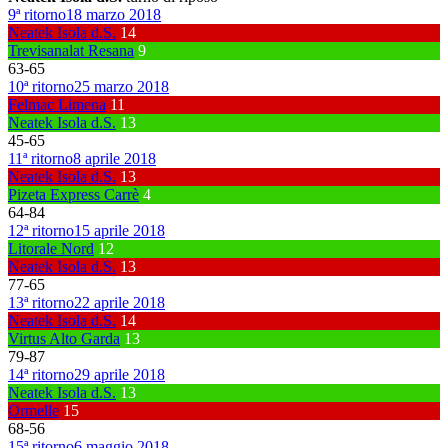
9ª ritorno
18 marzo 2018
Neatek Isola d.S.
14
Trevisanalat Resana
9
63
-
65
10ª ritorno
25 marzo 2018
Felmac Limena
11
Neatek Isola d.S.
13
45
-
65
11ª ritorno
8 aprile 2018
Neatek Isola d.S.
13
Pizeta Express Carrè
4
64
-
84
12ª ritorno
15 aprile 2018
Litorale Nord
12
Neatek Isola d.S.
13
77
-
65
13ª ritorno
22 aprile 2018
Neatek Isola d.S.
14
Virtus Alto Garda
13
79
-
87
14ª ritorno
29 aprile 2018
Neatek Isola d.S.
13
Ormelle
15
68
-
56
15ª ritorno
6 maggio 2018