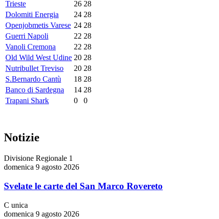
Trieste
26
28
Dolomiti Energia
24
28
Openjobmetis Varese
24
28
Guerri Napoli
22
28
Vanoli Cremona
22
28
Old Wild West Udine
20
28
Nutribullet Treviso
20
28
S.Bernardo Cantù
18
28
Banco di Sardegna
14
28
Trapani Shark
0
0
Notizie
Divisione Regionale 1
domenica 9 agosto 2026
Svelate le carte del San Marco Rovereto
C unica
domenica 9 agosto 2026