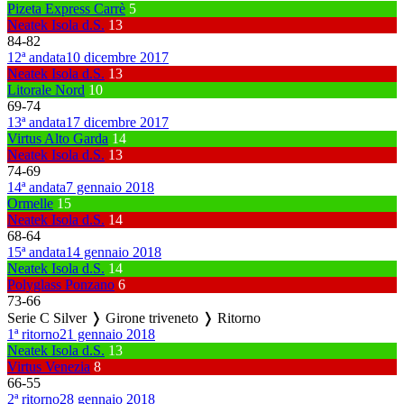
Pizeta Express Carrè
5
Neatek Isola d.S.
13
84
-
82
12ª andata
10 dicembre 2017
Neatek Isola d.S.
13
Litorale Nord
10
69
-
74
13ª andata
17 dicembre 2017
Virtus Alto Garda
14
Neatek Isola d.S.
13
74
-
69
14ª andata
7 gennaio 2018
Ormelle
15
Neatek Isola d.S.
14
68
-
64
15ª andata
14 gennaio 2018
Neatek Isola d.S.
14
Polyglass Ponzano
6
73
-
66
Serie C Silver ❭ Girone triveneto ❭ Ritorno
1ª ritorno
21 gennaio 2018
Neatek Isola d.S.
13
Virtus Venezia
8
66
-
55
2ª ritorno
28 gennaio 2018