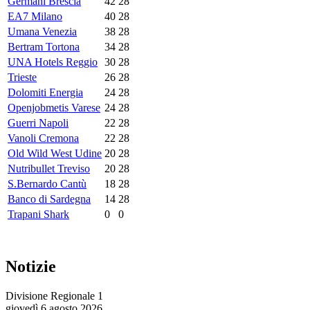
Germani Brescia
42
28
EA7 Milano
40
28
Umana Venezia
38
28
Bertram Tortona
34
28
UNA Hotels Reggio
30
28
Trieste
26
28
Dolomiti Energia
24
28
Openjobmetis Varese
24
28
Guerri Napoli
22
28
Vanoli Cremona
22
28
Old Wild West Udine
20
28
Nutribullet Treviso
20
28
S.Bernardo Cantù
18
28
Banco di Sardegna
14
28
Trapani Shark
0
0
Notizie
Divisione Regionale 1
giovedì 6 agosto 2026