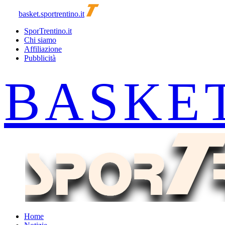
basket.sportrentino.it
SporTrentino.it
Chi siamo
Affiliazione
Pubblicità
Home