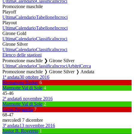
Ultima
Calendario
Classifica
Incroci
Promozione maschile
Playoff
Ultima
Calendario
Tabellone
Incroci
Playout
Ultima
Calendario
Tabellone
Incroci
Girone Gold
Ultima
Calendario
Classifica
Incroci
Girone Silver
Ultima
Calendario
Classifica
Incroci
Elenco delle stagioni
Promozione maschile ❯ Girone Silver
Ultima
Calendario
Classifica
Incroci
Arbitri
Cerca
Promozione maschile ❭ Girone Silver ❭ Andata
1ª andata
30 ottobre 2016
Bressanone Basket
6
Marmotte Val di Sole
4
45
-
46
2ª andata
6 novembre 2016
Marmotte Val di Sole
2
Crcsd Paganella
7
68
-
47
mercoledì 7 dicembre
3ª andata
13 novembre 2016
Junior B. Rovereto
1