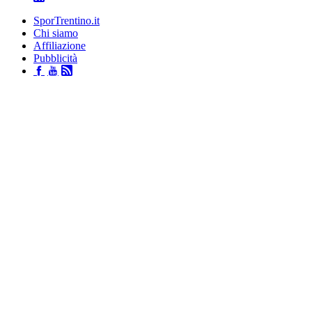
SporTrentino.it
Chi siamo
Affiliazione
Pubblicità