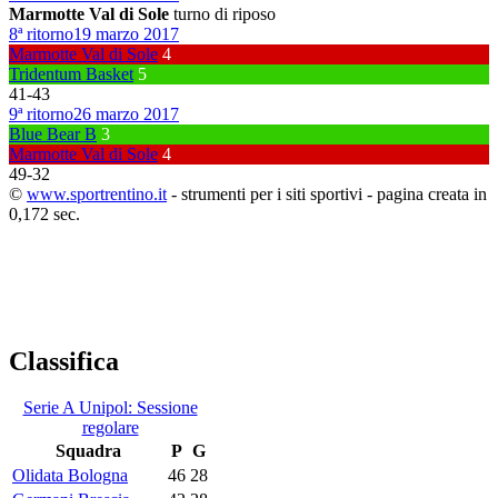
Marmotte Val di Sole
turno di riposo
8ª ritorno
19 marzo 2017
Marmotte Val di Sole
4
Tridentum Basket
5
41
-
43
9ª ritorno
26 marzo 2017
Blue Bear B
3
Marmotte Val di Sole
4
49
-
32
©
www.sportrentino.it
- strumenti per i siti sportivi - pagina creata in
0,172 sec.
Classifica
Serie A Unipol: Sessione
regolare
Squadra
P
G
Olidata Bologna
46
28