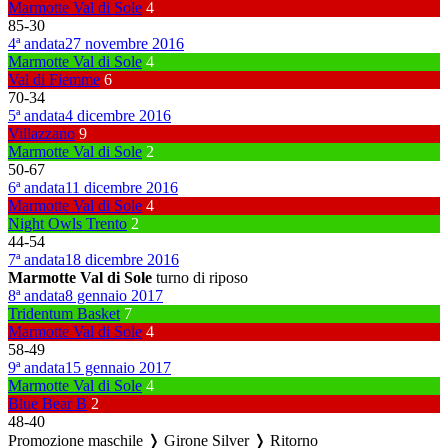
Marmotte Val di Sole
4
85
-
30
4ª andata
27 novembre 2016
Marmotte Val di Sole
4
Val di Fiemme
6
70
-
34
5ª andata
4 dicembre 2016
Villazzano
9
Marmotte Val di Sole
2
50
-
67
6ª andata
11 dicembre 2016
Marmotte Val di Sole
4
Night Owls Trento
2
44
-
54
7ª andata
18 dicembre 2016
Marmotte Val di Sole
turno di riposo
8ª andata
8 gennaio 2017
Tridentum Basket
7
Marmotte Val di Sole
4
58
-
49
9ª andata
15 gennaio 2017
Marmotte Val di Sole
4
Blue Bear B
2
48
-
40
Promozione maschile ❭ Girone Silver ❭ Ritorno