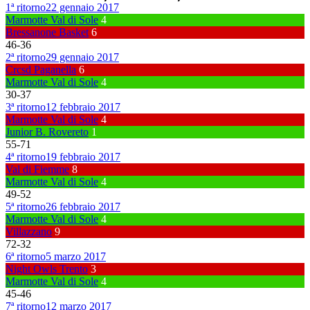
1ª ritorno
22 gennaio 2017
Marmotte Val di Sole
4
Bressanone Basket
6
46
-
36
2ª ritorno
29 gennaio 2017
Crcsd Paganella
6
Marmotte Val di Sole
4
30
-
37
3ª ritorno
12 febbraio 2017
Marmotte Val di Sole
4
Junior B. Rovereto
1
55
-
71
4ª ritorno
19 febbraio 2017
Val di Fiemme
8
Marmotte Val di Sole
4
49
-
52
5ª ritorno
26 febbraio 2017
Marmotte Val di Sole
4
Villazzano
9
72
-
32
6ª ritorno
5 marzo 2017
Night Owls Trento
3
Marmotte Val di Sole
4
45
-
46
7ª ritorno
12 marzo 2017