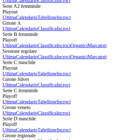
Ultima
Calendario
Classifica
Incroci
Serie A2 femminile
Playout
Ultima
Calendario
Tabellone
Incroci
Girone A
Ultima
Calendario
Classifica
Incroci
Serie B femminile
Playoff
Ultima
Calendario
Classifica
Incroci
Organici
Marcatori
Sessione regolare
Ultima
Calendario
Classifica
Incroci
Organici
Marcatori
Serie C maschile
Playout
Ultima
Calendario
Tabellone
Incroci
Girone Silver
Ultima
Calendario
Classifica
Incroci
Serie C femminile
Playoff
Ultima
Calendario
Tabellone
Incroci
Girone veneto
Ultima
Calendario
Classifica
Incroci
Serie D maschile
Playoff
Ultima
Calendario
Tabellone
Incroci
Girone regionale