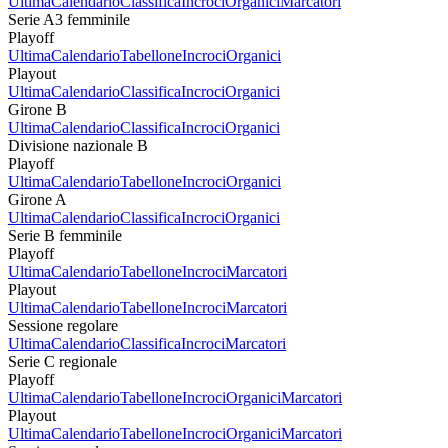
Ultima
Calendario
Classifica
Incroci
Organici
Marcatori
Serie A3 femminile
Playoff
Ultima
Calendario
Tabellone
Incroci
Organici
Playout
Ultima
Calendario
Classifica
Incroci
Organici
Girone B
Ultima
Calendario
Classifica
Incroci
Organici
Divisione nazionale B
Playoff
Ultima
Calendario
Tabellone
Incroci
Organici
Girone A
Ultima
Calendario
Classifica
Incroci
Organici
Serie B femminile
Playoff
Ultima
Calendario
Tabellone
Incroci
Marcatori
Playout
Ultima
Calendario
Tabellone
Incroci
Marcatori
Sessione regolare
Ultima
Calendario
Classifica
Incroci
Marcatori
Serie C regionale
Playoff
Ultima
Calendario
Tabellone
Incroci
Organici
Marcatori
Playout
Ultima
Calendario
Tabellone
Incroci
Organici
Marcatori