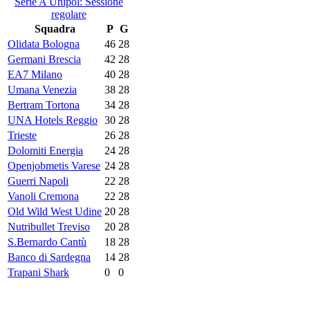
Serie A Unipol: Sessione
regolare
Squadra
P
G
Olidata Bologna
46
28
Germani Brescia
42
28
EA7 Milano
40
28
Umana Venezia
38
28
Bertram Tortona
34
28
UNA Hotels Reggio
30
28
Trieste
26
28
Dolomiti Energia
24
28
Openjobmetis Varese
24
28
Guerri Napoli
22
28
Vanoli Cremona
22
28
Old Wild West Udine
20
28
Nutribullet Treviso
20
28
S.Bernardo Cantù
18
28
Banco di Sardegna
14
28
Trapani Shark
0
0