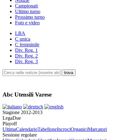
Notizie
Campionati
Ultimo turno
Prossimo turno
Foto e video
LBA
C unica
C femminile
Div. Reg. 1
Div. Reg. 2
Div. Reg. 3
Abc Utensili Varese
Stagione 2012-2013
LegaDue
Playoff
Ultima
Calendario
Tabellone
Incroci
Organici
Marcatori
Sessione regolare