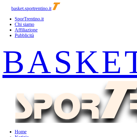
basket.sportrentino.it
SporTrentino.it
Chi siamo
Affiliazione
Pubblicità
Home