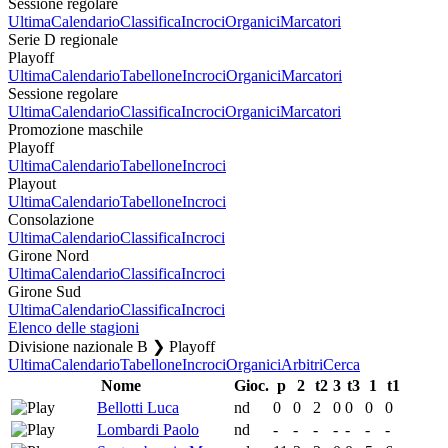
Sessione regolare
Ultima
Calendario
Classifica
Incroci
Organici
Marcatori
Serie D regionale
Playoff
Ultima
Calendario
Tabellone
Incroci
Organici
Marcatori
Sessione regolare
Ultima
Calendario
Classifica
Incroci
Organici
Marcatori
Promozione maschile
Playoff
Ultima
Calendario
Tabellone
Incroci
Playout
Ultima
Calendario
Tabellone
Incroci
Consolazione
Ultima
Calendario
Classifica
Incroci
Girone Nord
Ultima
Calendario
Classifica
Incroci
Girone Sud
Ultima
Calendario
Classifica
Incroci
Elenco delle stagioni
Divisione nazionale B ❯ Playoff
Ultima
Calendario
Tabellone
Incroci
Organici
Arbitri
Cerca
Nome
Gioc.
p
2
t2
3
t3
1
t1
Bellotti Luca
nd
0
0
2
0
0
0
0
Lombardi Paolo
nd
-
-
-
-
-
-
-