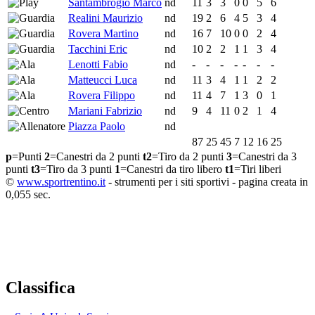
Santambrogio Marco
nd
11
3
3
0
0
5
6
Realini Maurizio
nd
19
2
6
4
5
3
4
Rovera Martino
nd
16
7
10
0
0
2
4
Tacchini Eric
nd
10
2
2
1
1
3
4
Lenotti Fabio
nd
-
-
-
-
-
-
-
Matteucci Luca
nd
11
3
4
1
1
2
2
Rovera Filippo
nd
11
4
7
1
3
0
1
Mariani Fabrizio
nd
9
4
11
0
2
1
4
Piazza Paolo
nd
87
25
45
7
12
16
25
p
=Punti
2
=Canestri da 2 punti
t2
=Tiro da 2 punti
3
=Canestri da 3
punti
t3
=Tiro da 3 punti
1
=Canestri da tiro libero
t1
=Tiri liberi
©
www.sportrentino.it
- strumenti per i siti sportivi - pagina creata in
0,055 sec.
Classifica