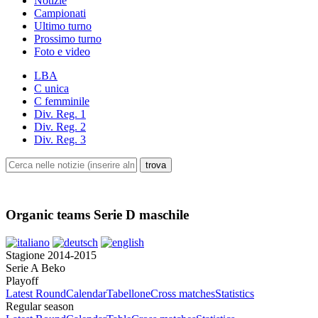
Notizie
Campionati
Ultimo turno
Prossimo turno
Foto e video
LBA
C unica
C femminile
Div. Reg. 1
Div. Reg. 2
Div. Reg. 3
Organic teams Serie D maschile
Stagione 2014-2015
Serie A Beko
Playoff
Latest Round
Calendar
Tabellone
Cross matches
Statistics
Regular season