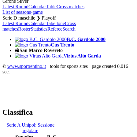
Girone Silver
Latest Round
Calendar
Table
Cross matches
List of seasons-game
Serie D maschile ❯ Playoff
Latest Round
Calendar
Tabellone
Cross
matches
Roster
Statistics
Referee
Search
B.C. Gardolo 2000
Cus Trento
San Marco Rovereto
Virtus Alto Garda
©
www.sportrentino.it
- tools for sports sites - page created 0,016
sec.
Classifica
Serie A Unipol: Sessione
regolare
Squadra
P
G