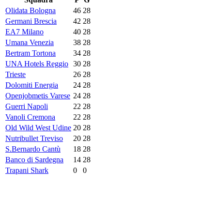
Olidata Bologna
46
28
Germani Brescia
42
28
EA7 Milano
40
28
Umana Venezia
38
28
Bertram Tortona
34
28
UNA Hotels Reggio
30
28
Trieste
26
28
Dolomiti Energia
24
28
Openjobmetis Varese
24
28
Guerri Napoli
22
28
Vanoli Cremona
22
28
Old Wild West Udine
20
28
Nutribullet Treviso
20
28
S.Bernardo Cantù
18
28
Banco di Sardegna
14
28
Trapani Shark
0
0