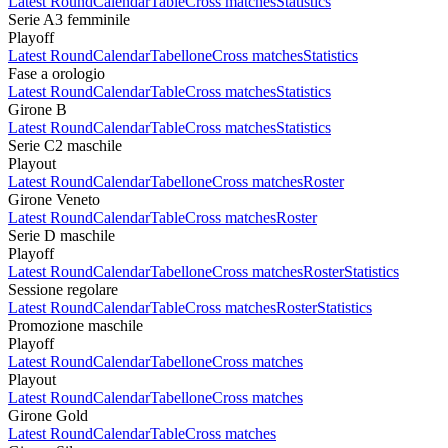
Latest Round
Calendar
Table
Cross matches
Statistics
Serie A3 femminile
Playoff
Latest Round
Calendar
Tabellone
Cross matches
Statistics
Fase a orologio
Latest Round
Calendar
Table
Cross matches
Statistics
Girone B
Latest Round
Calendar
Table
Cross matches
Statistics
Serie C2 maschile
Playout
Latest Round
Calendar
Tabellone
Cross matches
Roster
Girone Veneto
Latest Round
Calendar
Table
Cross matches
Roster
Serie D maschile
Playoff
Latest Round
Calendar
Tabellone
Cross matches
Roster
Statistics
Sessione regolare
Latest Round
Calendar
Table
Cross matches
Roster
Statistics
Promozione maschile
Playoff
Latest Round
Calendar
Tabellone
Cross matches
Playout
Latest Round
Calendar
Tabellone
Cross matches
Girone Gold
Latest Round
Calendar
Table
Cross matches