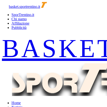
basket.sportrentino.it
SporTrentino.it
Chi siamo
Affiliazione
Pubblicità
Home