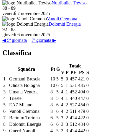
Nutribullet Treviso
88
-
89
venerdì 7 novembre 2025
Vanoli Cremona
Dolomiti Energia
92
-
83
giovedì 6 novembre 2025
◀ 5ª giornata
7ª giornata ▶
Classifica
Totale
Squadra
Pt
G
V
P
PF
PS
S
1
Germani Brescia
10
5
5
0
457
421
0
2
Olidata Bologna
10
6
5
1
531
485
0
3
Umana Venezia
8
5
4
1
452
404
0
4
Trieste
8
5
4
1
440
447
0
5
EA7 Milano
8
6
4
2
527
454
0
6
Vanoli Cremona
8
6
4
2
511
479
0
7
Bertram Tortona
6
5
3
2
424
422
0
8
Dolomiti Energia
6
6
3
3
512
484
0
9
Guerri Napoli
4
5
2
3
424
442
0