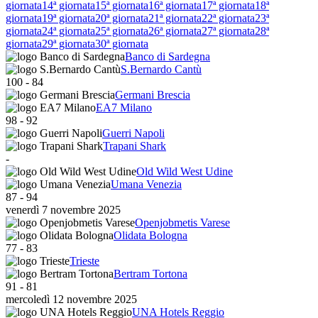
giornata
14ª giornata
15ª giornata
16ª giornata
17ª giornata
18ª
giornata
19ª giornata
20ª giornata
21ª giornata
22ª giornata
23ª
giornata
24ª giornata
25ª giornata
26ª giornata
27ª giornata
28ª
giornata
29ª giornata
30ª giornata
Banco di Sardegna
S.Bernardo Cantù
100
-
84
Germani Brescia
EA7 Milano
98
-
92
Guerri Napoli
Trapani Shark
-
Old Wild West Udine
Umana Venezia
87
-
94
venerdì 7 novembre 2025
Openjobmetis Varese
Olidata Bologna
77
-
83
Trieste
Bertram Tortona
91
-
81
mercoledì 12 novembre 2025
UNA Hotels Reggio