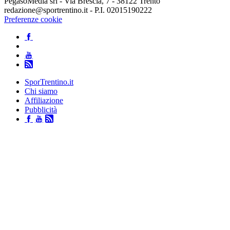
PegasoMedia srl - Via Brescia, 7 - 38122 Trento
redazione@sportrentino.it - P.I. 02015190222
Preferenze cookie
SporTrentino.it
Chi siamo
Affiliazione
Pubblicità