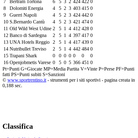
7
Bertram Tortona
6
5
3
2
424
422
0
8
Dolomiti Energia
4
5
2
3
403
415
0
9
Guerri Napoli
4
5
2
3
424
442
0
10
S.Bernardo Cantù
4
5
2
3
421
474
0
11
Old Wild West Udine
2
5
1
4
412
428
0
12
Banco di Sardegna
2
5
1
4
397
417
0
13
UNA Hotels Reggio
2
5
1
4
417
439
0
14
Nutribullet Treviso
2
5
1
4
442
484
0
15
Trapani Shark
0
0
0
0
0
0
0
16
Openjobmetis Varese
0
5
0
5
366
451
0
Pt=Punti
G=Giocate
MP=Media Partita
V=Vinte
P=Perse
PF=Punti
fatti
PS=Punti subiti
S=Sanzioni
©
www.sportrentino.it
- strumenti per i siti sportivi - pagina creata in
0,188 sec.
Classifica