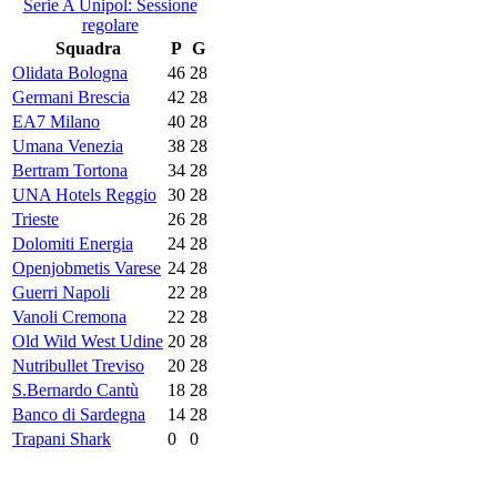
Serie A Unipol: Sessione
regolare
Squadra
P
G
Olidata Bologna
46
28
Germani Brescia
42
28
EA7 Milano
40
28
Umana Venezia
38
28
Bertram Tortona
34
28
UNA Hotels Reggio
30
28
Trieste
26
28
Dolomiti Energia
24
28
Openjobmetis Varese
24
28
Guerri Napoli
22
28
Vanoli Cremona
22
28
Old Wild West Udine
20
28
Nutribullet Treviso
20
28
S.Bernardo Cantù
18
28
Banco di Sardegna
14
28
Trapani Shark
0
0