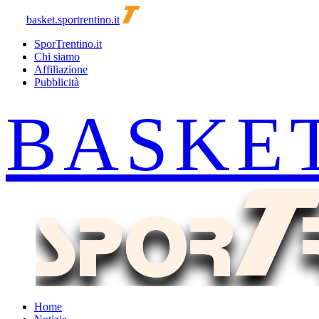
basket.sportrentino.it
SporTrentino.it
Chi siamo
Affiliazione
Pubblicità
Home