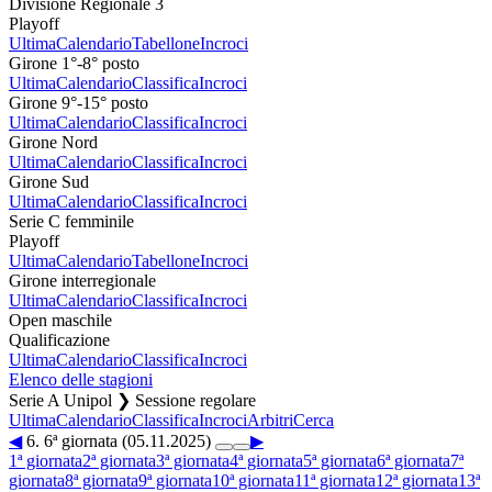
Divisione Regionale 3
Playoff
Ultima
Calendario
Tabellone
Incroci
Girone 1°-8° posto
Ultima
Calendario
Classifica
Incroci
Girone 9°-15° posto
Ultima
Calendario
Classifica
Incroci
Girone Nord
Ultima
Calendario
Classifica
Incroci
Girone Sud
Ultima
Calendario
Classifica
Incroci
Serie C femminile
Playoff
Ultima
Calendario
Tabellone
Incroci
Girone interregionale
Ultima
Calendario
Classifica
Incroci
Open maschile
Qualificazione
Ultima
Calendario
Classifica
Incroci
Elenco delle stagioni
Serie A Unipol ❯ Sessione regolare
Ultima
Calendario
Classifica
Incroci
Arbitri
Cerca
◀
6. 6ª giornata (05.11.2025)
▶
1ª giornata
2ª giornata
3ª giornata
4ª giornata
5ª giornata
6ª giornata
7ª
giornata
8ª giornata
9ª giornata
10ª giornata
11ª giornata
12ª giornata
13ª