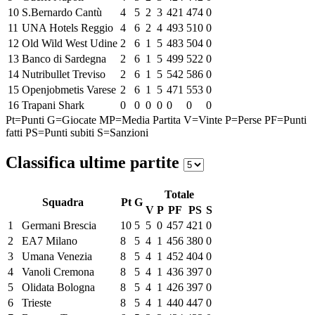
10
S.Bernardo Cantù
4
5
2
3
421
474
0
11
UNA Hotels Reggio
4
6
2
4
493
510
0
12
Old Wild West Udine
2
6
1
5
483
504
0
13
Banco di Sardegna
2
6
1
5
499
522
0
14
Nutribullet Treviso
2
6
1
5
542
586
0
15
Openjobmetis Varese
2
6
1
5
471
553
0
16
Trapani Shark
0
0
0
0
0
0
0
Pt=Punti
G=Giocate
MP=Media Partita
V=Vinte
P=Perse
PF=Punti
fatti
PS=Punti subiti
S=Sanzioni
Classifica ultime partite
Totale
Squadra
Pt
G
V
P
PF
PS
S
1
Germani Brescia
10
5
5
0
457
421
0
2
EA7 Milano
8
5
4
1
456
380
0
3
Umana Venezia
8
5
4
1
452
404
0
4
Vanoli Cremona
8
5
4
1
436
397
0
5
Olidata Bologna
8
5
4
1
426
397
0
6
Trieste
8
5
4
1
440
447
0