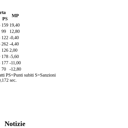
rta
MP
PS
6
159
19,40
1
99
12,80
5
122
-0,40
6
262
-4,40
2
126
2,00
9
178
-5,60
5
177
-11,00
70
-12,80
tti
PS=Punti subiti
S=Sanzioni
0,172 sec.
Notizie