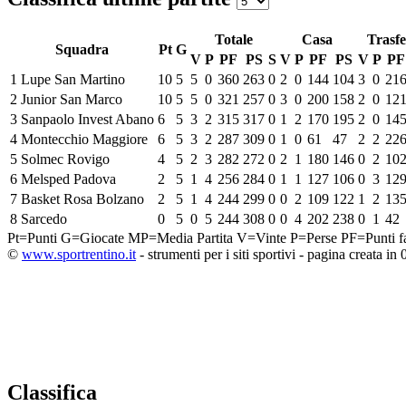
Totale
Casa
Trasfe
Squadra
Pt
G
V
P
PF
PS
S
V
P
PF
PS
V
P
PF
1
Lupe San Martino
10
5
5
0
360
263
0
2
0
144
104
3
0
21
2
Junior San Marco
10
5
5
0
321
257
0
3
0
200
158
2
0
12
3
Sanpaolo Invest Abano
6
5
3
2
315
317
0
1
2
170
195
2
0
14
4
Montecchio Maggiore
6
5
3
2
287
309
0
1
0
61
47
2
2
22
5
Solmec Rovigo
4
5
2
3
282
272
0
2
1
180
146
0
2
10
6
Melsped Padova
2
5
1
4
256
284
0
1
1
127
106
0
3
12
7
Basket Rosa Bolzano
2
5
1
4
244
299
0
0
2
109
122
1
2
13
8
Sarcedo
0
5
0
5
244
308
0
0
4
202
238
0
1
42
Pt=Punti
G=Giocate
MP=Media Partita
V=Vinte
P=Perse
PF=Punti fa
©
www.sportrentino.it
- strumenti per i siti sportivi - pagina creata in 
Classifica