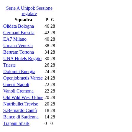
Serie A Unipol: Sessione
regolare
Squadra
P
G
Olidata Bologna
46
28
Germani Brescia
42
28
EA7 Milano
40
28
Umana Venezia
38
28
Bertram Tortona
34
28
UNA Hotels Reggio
30
28
Trieste
26
28
Dolomiti Energia
24
28
Openjobmetis Varese
24
28
Guerri Napoli
22
28
Vanoli Cremona
22
28
Old Wild West Udine
20
28
Nutribullet Treviso
20
28
S.Bernardo Cantù
18
28
Banco di Sardegna
14
28
Trapani Shark
0
0