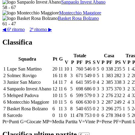
Sanpaolo Invest Abano
58
-
67
Montecchio Maggiore
Basket Rosa Bolzano
61
-
47
◀ 6ª ritorno
2ª ritorno ▶
Classifica
Totale
Casa
Tras
Squadra
Pt
G
V
P
PF
PS
S
V
P
PF
PS
V
P
1
Lupe San Martino
20
11
10
1
760
546
0
5
0
338
235
5
1
4
2
Solmec Rovigo
16
11
8
3
671
549
0
5
1
383
282
3
2
2
3
Junior San Marco
14
11
7
4
641
595
0
4
2
385
338
3
2
2
4
Sanpaolo Invest Abano
12
11
6
5
698
686
0
3
3
375
370
3
2
3
5
Melsped Padova
10
11
5
6
599
579
0
3
2
276
232
2
4
3
6
Montecchio Maggiore
10
11
5
6
606
630
0
3
2
287
249
2
4
3
7
Basket Rosa Bolzano
6
11
3
8
540
655
0
2
3
296
275
1
5
2
8
Sarcedo
0
11
0
11
478
753
0
0
6
278
394
0
5
2
Pt=Punti
G=Giocate
MP=Media Partita
V=Vinte
P=Perse
PF=Punti fa
Classifica ultime partite