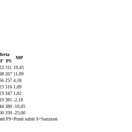
ferta
MP
PF
PS
22
311
19,45
88
267
11,09
56
257
4,18
23
316
1,09
23
347
1,82
19
381
-2,18
44
380
-10,45
00
359
-25,00
tti
PS=Punti subiti
S=Sanzioni