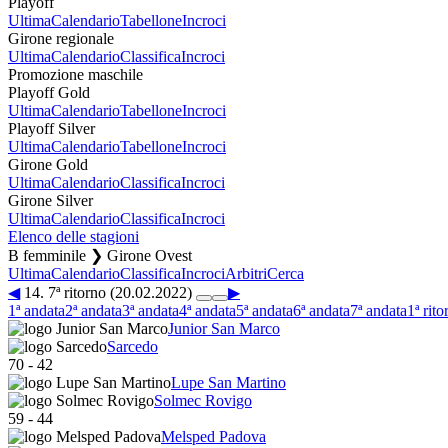
Playoff
Ultima
Calendario
Tabellone
Incroci
Girone regionale
Ultima
Calendario
Classifica
Incroci
Promozione maschile
Playoff Gold
Ultima
Calendario
Tabellone
Incroci
Playoff Silver
Ultima
Calendario
Tabellone
Incroci
Girone Gold
Ultima
Calendario
Classifica
Incroci
Girone Silver
Ultima
Calendario
Classifica
Incroci
Elenco delle stagioni
B femminile ❯ Girone Ovest
Ultima
Calendario
Classifica
Incroci
Arbitri
Cerca
◀
14. 7ª ritorno (20.02.2022)
▶
1ª andata
2ª andata
3ª andata
4ª andata
5ª andata
6ª andata
7ª andata
1ª rito
Junior San Marco
Sarcedo
70
-
42
Lupe San Martino
Solmec Rovigo
59
-
44
Melsped Padova