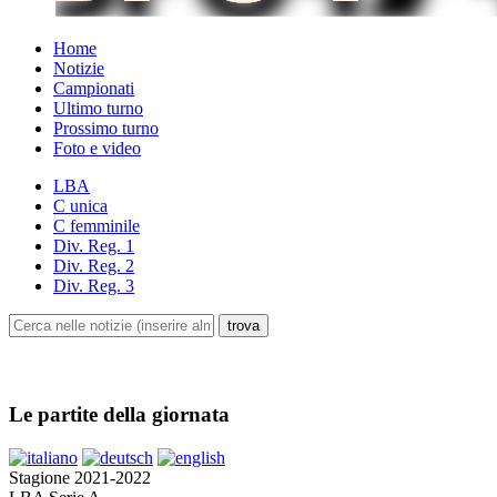
Home
Notizie
Campionati
Ultimo turno
Prossimo turno
Foto e video
LBA
C unica
C femminile
Div. Reg. 1
Div. Reg. 2
Div. Reg. 3
Le partite della giornata
Stagione 2021-2022