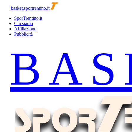
basket.sportrentino.it
SporTrentino.it
Chi siamo
Affiliazione
Pubblicità