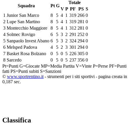
Totale
Squadra
Pt
G
V
P
PF
PS
S
1
Junior San Marco
8
5
4
1
319
266
0
2
Lupe San Martino
8
5
4
1
319
281
0
3
Montecchio Maggiore
8
5
4
1
312
281
0
4
Solmec Rovigo
6
5
3
2
291
252
0
5
Sanpaolo Invest Abano
6
5
3
2
324
294
0
6
Melsped Padova
4
5
2
3
301
294
0
7
Basket Rosa Bolzano
0
5
0
5
226
305
0
8
Sarcedo
0
5
0
5
237
356
0
Pt=Punti
G=Giocate
MP=Media Partita
V=Vinte
P=Perse
PF=Punti
fatti
PS=Punti subiti
S=Sanzioni
©
www.sportrentino.it
- strumenti per i siti sportivi - pagina creata in
0,187 sec.
Classifica