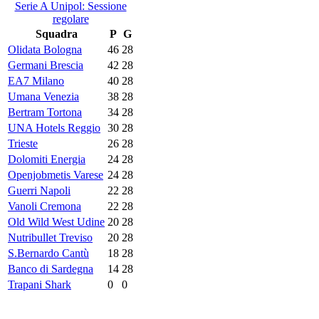
Serie A Unipol: Sessione
regolare
Squadra
P
G
Olidata Bologna
46
28
Germani Brescia
42
28
EA7 Milano
40
28
Umana Venezia
38
28
Bertram Tortona
34
28
UNA Hotels Reggio
30
28
Trieste
26
28
Dolomiti Energia
24
28
Openjobmetis Varese
24
28
Guerri Napoli
22
28
Vanoli Cremona
22
28
Old Wild West Udine
20
28
Nutribullet Treviso
20
28
S.Bernardo Cantù
18
28
Banco di Sardegna
14
28
Trapani Shark
0
0