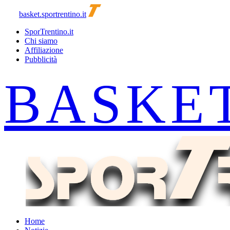
basket.sportrentino.it
SporTrentino.it
Chi siamo
Affiliazione
Pubblicità
Home