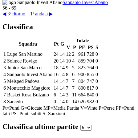
Sanpaolo Invest Abano
56
-
69
◀ 3ª ritorno
1ª andata ▶
Classifica
Totale
Squadra
Pt
G
V
P
PF
PS
S
1
Lupe San Martino
24
14
12
2
961
728
0
2
Solmec Rovigo
20
14
10
4
859
704
0
3
Junior San Marco
18
14
9
5
823
764
0
4
Sanpaolo Invest Abano
16
14
8
6
900
855
0
5
Melsped Padova
14
14
7
7
804
747
0
6
Montecchio Maggiore
14
14
7
7
800
817
0
7
Basket Rosa Bolzano
6
14
3
11
664
840
0
8
Sarcedo
0
14
0
14
626
982
0
Pt=Punti
G=Giocate
MP=Media Partita
V=Vinte
P=Perse
PF=Punti
fatti
PS=Punti subiti
S=Sanzioni
Classifica ultime partite