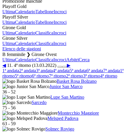
Promozione maschile
Playoff Gold
Ultima
Calendario
Tabellone
Incroci
Playoff Silver
Ultima
Calendario
Tabellone
Incroci
Girone Gold
Ultima
Calendario
Classifica
Incroci
Girone Silver
Ultima
Calendario
Classifica
Incroci
Elenco delle stagioni
B femminile ❯ Girone Ovest
Ultima
Calendario
Classifica
Incroci
Arbitri
Cerca
◀
11. 4ª ritorno (13.03.2022)
▶
1ª andata
2ª andata
3ª andata
4ª andata
5ª andata
6ª andata
7ª andata
1ª
ritorno
5ª ritorno
6ª ritorno
7ª ritorno
2ª ritorno
3ª ritorno
4ª ritorno
Basket Rosa Bolzano
Junior San Marco
36
-
52
Lupe San Martino
Sarcedo
75
-
56
Montecchio Maggiore
Melsped Padova
63
-
59
Solmec Rovigo