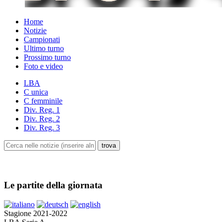
Home
Notizie
Campionati
Ultimo turno
Prossimo turno
Foto e video
LBA
C unica
C femminile
Div. Reg. 1
Div. Reg. 2
Div. Reg. 3
Le partite della giornata
Stagione 2021-2022