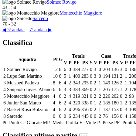
Solmec Rovigo
43
-
54
Montecchio Maggiore
Sarcedo
70
-
32
◀ 5ª andata
7ª andata ▶
Classifica
Totale
Casa
Trasfe
Squadra
Pt
G
V
P
PF
PS
S
V
P
PF
PS
V
P
PF
1
Solmec Rovigo
12
6
6
0
389
277
0
3
0
203
136
3
0
18
2
Lupe San Martino
10
6
5
1
400
283
0
3
0
194
131
2
1
20
3
Melsped Padova
8
6
4
2
343
295
0
2
1
149
126
2
1
19
4
Sanpaolo Invest Abano
6
6
3
3
383
369
0
2
1
205
175
1
2
17
5
Montecchio Maggiore
4
6
2
4
319
321
0
2
2
226
202
0
2
93
6
Junior San Marco
4
6
2
4
320
338
0
1
2
185
180
1
2
13
7
Basket Rosa Bolzano
4
6
2
4
296
356
0
2
1
187
153
0
3
10
8
Sarcedo
0
6
0
6
234
445
0
0
2
76
156
0
4
15
Pt=Punti
G=Giocate
MP=Media Partita
V=Vinte
P=Perse
PF=Punti fa
Classifica ultime partite