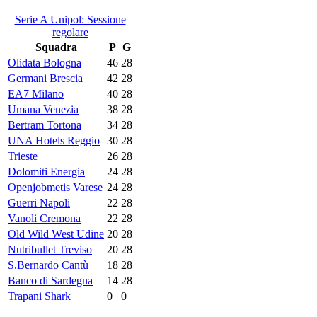
Serie A Unipol: Sessione
regolare
Squadra
P
G
Olidata Bologna
46
28
Germani Brescia
42
28
EA7 Milano
40
28
Umana Venezia
38
28
Bertram Tortona
34
28
UNA Hotels Reggio
30
28
Trieste
26
28
Dolomiti Energia
24
28
Openjobmetis Varese
24
28
Guerri Napoli
22
28
Vanoli Cremona
22
28
Old Wild West Udine
20
28
Nutribullet Treviso
20
28
S.Bernardo Cantù
18
28
Banco di Sardegna
14
28
Trapani Shark
0
0