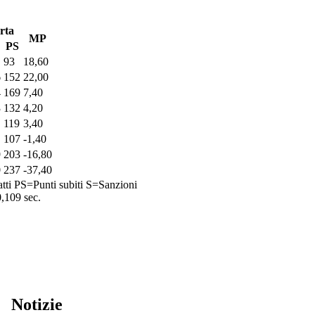
rta
MP
PS
93
18,60
6
152
22,00
4
169
7,40
3
132
4,20
119
3,40
107
-1,40
9
203
-16,80
0
237
-37,40
tti
PS=Punti subiti
S=Sanzioni
0,109 sec.
Notizie