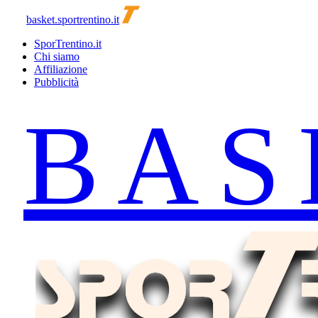
basket.sportrentino.it
SporTrentino.it
Chi siamo
Affiliazione
Pubblicità