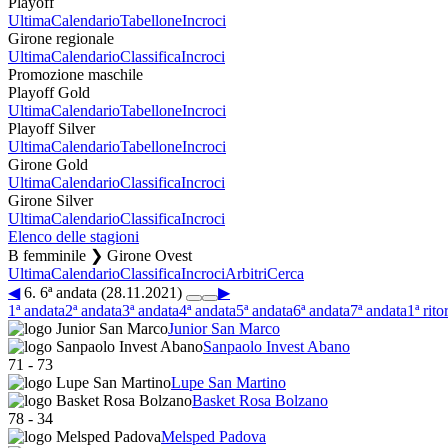
Playoff
Ultima
Calendario
Tabellone
Incroci
Girone regionale
Ultima
Calendario
Classifica
Incroci
Promozione maschile
Playoff Gold
Ultima
Calendario
Tabellone
Incroci
Playoff Silver
Ultima
Calendario
Tabellone
Incroci
Girone Gold
Ultima
Calendario
Classifica
Incroci
Girone Silver
Ultima
Calendario
Classifica
Incroci
Elenco delle stagioni
B femminile ❯ Girone Ovest
Ultima
Calendario
Classifica
Incroci
Arbitri
Cerca
◀
6. 6ª andata (28.11.2021)
▶
1ª andata
2ª andata
3ª andata
4ª andata
5ª andata
6ª andata
7ª andata
1ª rito
Junior San Marco
Sanpaolo Invest Abano
71
-
73
Lupe San Martino
Basket Rosa Bolzano
78
-
34
Melsped Padova