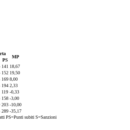
rta
MP
PS
6
141
18,67
6
152
19,50
4
169
8,00
8
194
2,33
119
-0,33
5
158
-3,00
9
203
-10,00
8
289
-35,17
tti
PS=Punti subiti
S=Sanzioni