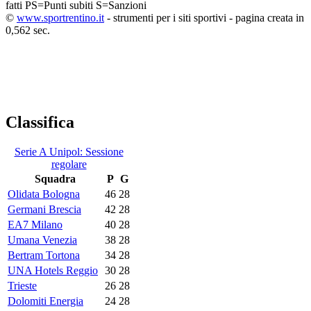
fatti
PS=Punti subiti
S=Sanzioni
©
www.sportrentino.it
- strumenti per i siti sportivi - pagina creata in
0,562 sec.
Classifica
Serie A Unipol: Sessione
regolare
Squadra
P
G
Olidata Bologna
46
28
Germani Brescia
42
28
EA7 Milano
40
28
Umana Venezia
38
28
Bertram Tortona
34
28
UNA Hotels Reggio
30
28
Trieste
26
28
Dolomiti Energia
24
28