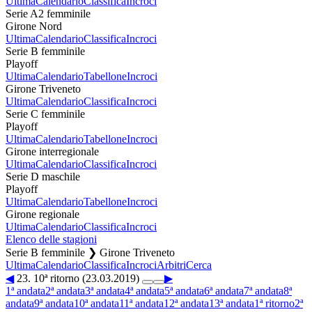
Ultima
Calendario
Classifica
Incroci
Serie A2 femminile
Girone Nord
Ultima
Calendario
Classifica
Incroci
Serie B femminile
Playoff
Ultima
Calendario
Tabellone
Incroci
Girone Triveneto
Ultima
Calendario
Classifica
Incroci
Serie C femminile
Playoff
Ultima
Calendario
Tabellone
Incroci
Girone interregionale
Ultima
Calendario
Classifica
Incroci
Serie D maschile
Playoff
Ultima
Calendario
Tabellone
Incroci
Girone regionale
Ultima
Calendario
Classifica
Incroci
Elenco delle stagioni
Serie B femminile ❯ Girone Triveneto
Ultima
Calendario
Classifica
Incroci
Arbitri
Cerca
◀
23. 10ª ritorno (23.03.2019)
▶
1ª andata
2ª andata
3ª andata
4ª andata
5ª andata
6ª andata
7ª andata
8ª
andata
9ª andata
10ª andata
11ª andata
12ª andata
13ª andata
1ª ritorno
2ª