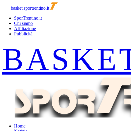
basket.sportrentino.it
SporTrentino.it
Chi siamo
Affiliazione
Pubblicità
Home