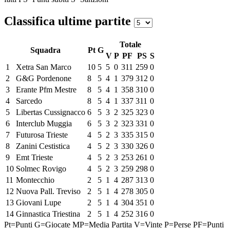
Classifica ultime partite
Totale
Squadra
Pt
G
V
P
PF
PS
S
1
Xetra San Marco
10
5
5
0
311
259
0
2
G&G Pordenone
8
5
4
1
379
312
0
3
Erante Pfm Mestre
8
5
4
1
358
310
0
4
Sarcedo
8
5
4
1
337
311
0
5
Libertas Cussignacco
6
5
3
2
325
323
0
6
Interclub Muggia
6
5
3
2
323
331
0
7
Futurosa Trieste
4
5
2
3
335
315
0
8
Zanini Cestistica
4
5
2
3
330
326
0
9
Emt Trieste
4
5
2
3
253
261
0
10
Solmec Rovigo
4
5
2
3
259
298
0
11
Montecchio
2
5
1
4
287
313
0
12
Nuova Pall. Treviso
2
5
1
4
278
305
0
13
Giovani Lupe
2
5
1
4
304
351
0
14
Ginnastica Triestina
2
5
1
4
252
316
0
Pt=Punti
G=Giocate
MP=Media Partita
V=Vinte
P=Perse
PF=Punti