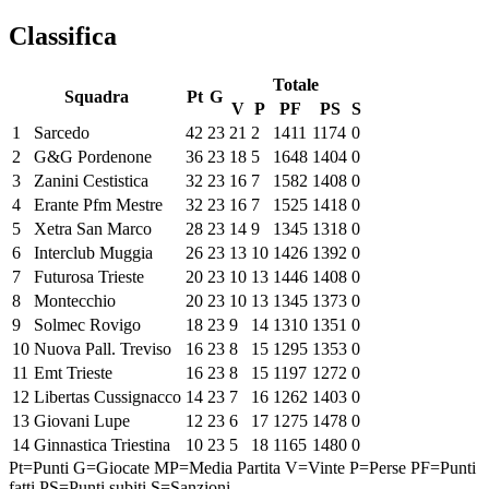
Classifica
Totale
Squadra
Pt
G
V
P
PF
PS
S
1
Sarcedo
42
23
21
2
1411
1174
0
2
G&G Pordenone
36
23
18
5
1648
1404
0
3
Zanini Cestistica
32
23
16
7
1582
1408
0
4
Erante Pfm Mestre
32
23
16
7
1525
1418
0
5
Xetra San Marco
28
23
14
9
1345
1318
0
6
Interclub Muggia
26
23
13
10
1426
1392
0
7
Futurosa Trieste
20
23
10
13
1446
1408
0
8
Montecchio
20
23
10
13
1345
1373
0
9
Solmec Rovigo
18
23
9
14
1310
1351
0
10
Nuova Pall. Treviso
16
23
8
15
1295
1353
0
11
Emt Trieste
16
23
8
15
1197
1272
0
12
Libertas Cussignacco
14
23
7
16
1262
1403
0
13
Giovani Lupe
12
23
6
17
1275
1478
0
14
Ginnastica Triestina
10
23
5
18
1165
1480
0
Pt=Punti
G=Giocate
MP=Media Partita
V=Vinte
P=Perse
PF=Punti
fatti
PS=Punti subiti
S=Sanzioni