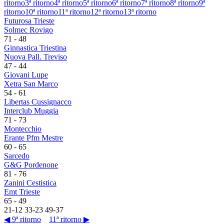
ritorno
3ª ritorno
4ª ritorno
5ª ritorno
6ª ritorno
7ª ritorno
8ª ritorno
9ª
ritorno
10ª ritorno
11ª ritorno
12ª ritorno
13ª ritorno
Futurosa Trieste
Solmec Rovigo
71
-
48
Ginnastica Triestina
Nuova Pall. Treviso
47
-
44
Giovani Lupe
Xetra San Marco
54
-
61
Libertas Cussignacco
Interclub Muggia
71
-
73
Montecchio
Erante Pfm Mestre
60
-
65
Sarcedo
G&G Pordenone
81
-
76
Zanini Cestistica
Emt Trieste
65
-
49
21
-
12
33
-
23
49
-
37
◀ 9ª ritorno
11ª ritorno ▶