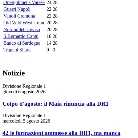
Openjobmetis Varese
24
28
Guerri Napoli
22
28
Vanoli Cremona
22
28
Old Wild West Udine
20
28
Nutribullet Treviso
20
28
S.Bernardo Cantù
18
28
Banco di Sardegna
14
28
Trapani Shark
0
0
Notizie
Divisione Regionale 1
giovedì 6 agosto 2026
Colpo d'agosto: il Maia rinuncia alla DR1
Divisione Regionale 1
mercoledì 5 agosto 2026
42 le formazioni ammesse alla DR1, ma manca