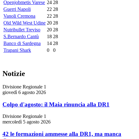
Openjobmetis Varese
24
28
Guerri Napoli
22
28
Vanoli Cremona
22
28
Old Wild West Udine
20
28
Nutribullet Treviso
20
28
S.Bernardo Cantù
18
28
Banco di Sardegna
14
28
Trapani Shark
0
0
Notizie
Divisione Regionale 1
giovedì 6 agosto 2026
Colpo d'agosto: il Maia rinuncia alla DR1
Divisione Regionale 1
mercoledì 5 agosto 2026
42 le formazioni ammesse alla DR1, ma manca