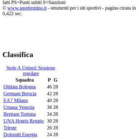
fatti
PS=Punti subiti
S=Sanzioni
©
www.sportrentino.it
- strumenti per i siti sportivi - pagina creata in
0,422 sec.
Classifica
Serie A Unipol: Sessione
regolare
Squadra
P
G
Olidata Bologna
46
28
Germani Brescia
42
28
EA7 Milano
40
28
Umana Venezia
38
28
Bertram Tortona
34
28
UNA Hotels Reggio
30
28
Trieste
26
28
Dolomiti Energia
24
28