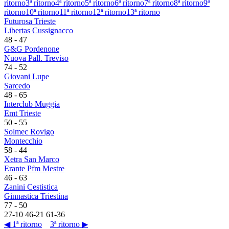
ritorno
3ª ritorno
4ª ritorno
5ª ritorno
6ª ritorno
7ª ritorno
8ª ritorno
9ª
ritorno
10ª ritorno
11ª ritorno
12ª ritorno
13ª ritorno
Futurosa Trieste
Libertas Cussignacco
48
-
47
G&G Pordenone
Nuova Pall. Treviso
74
-
52
Giovani Lupe
Sarcedo
48
-
65
Interclub Muggia
Emt Trieste
50
-
55
Solmec Rovigo
Montecchio
58
-
44
Xetra San Marco
Erante Pfm Mestre
46
-
63
Zanini Cestistica
Ginnastica Triestina
77
-
50
27
-
10
46
-
21
61
-
36
◀ 1ª ritorno
3ª ritorno ▶