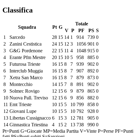
Classifica
Totale
Squadra
Pt
G
V
P
PF
PS
S
1
Sarcedo
28
15
14
1
914
739
0
2
Zanini Cestistica
24
15
12
3
1056
901
0
3
G&G Pordenone
22
15
11
4
1048
915
0
4
Erante Pfm Mestre
20
15
10
5
958
885
0
5
Futurosa Trieste
16
15
8
7
939
902
0
6
Interclub Muggia
16
15
8
7
907
892
0
7
Xetra San Marco
16
15
8
7
879
873
0
8
Montecchio
14
15
7
8
891
902
0
9
Solmec Rovigo
12
15
6
9
879
865
0
10
Nuova Pall. Treviso
12
15
6
9
856
882
0
11
Emt Trieste
10
15
5
10
799
858
0
12
Giovani Lupe
10
15
5
10
792
928
0
13
Libertas Cussignacco
6
15
3
12
781
905
0
14
Ginnastica Triestina
4
15
2
13
738
990
0
Pt=Punti
G=Giocate
MP=Media Partita
V=Vinte
P=Perse
PF=Punti
fatti
PS=Punti subiti
S=Sanzioni