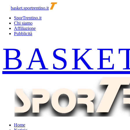
basket.sportrentino.it
SporTrentino.it
Chi siamo
Affiliazione
Pubblicità
Home