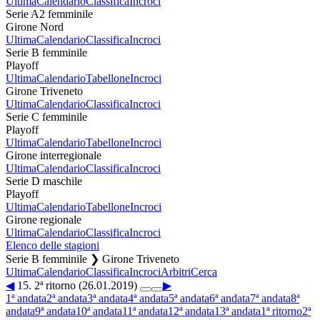
Ultima
Calendario
Classifica
Incroci
Serie A2 femminile
Girone Nord
Ultima
Calendario
Classifica
Incroci
Serie B femminile
Playoff
Ultima
Calendario
Tabellone
Incroci
Girone Triveneto
Ultima
Calendario
Classifica
Incroci
Serie C femminile
Playoff
Ultima
Calendario
Tabellone
Incroci
Girone interregionale
Ultima
Calendario
Classifica
Incroci
Serie D maschile
Playoff
Ultima
Calendario
Tabellone
Incroci
Girone regionale
Ultima
Calendario
Classifica
Incroci
Elenco delle stagioni
Serie B femminile ❯ Girone Triveneto
Ultima
Calendario
Classifica
Incroci
Arbitri
Cerca
◀
15. 2ª ritorno (26.01.2019)
▶
1ª andata
2ª andata
3ª andata
4ª andata
5ª andata
6ª andata
7ª andata
8ª
andata
9ª andata
10ª andata
11ª andata
12ª andata
13ª andata
1ª ritorno
2ª