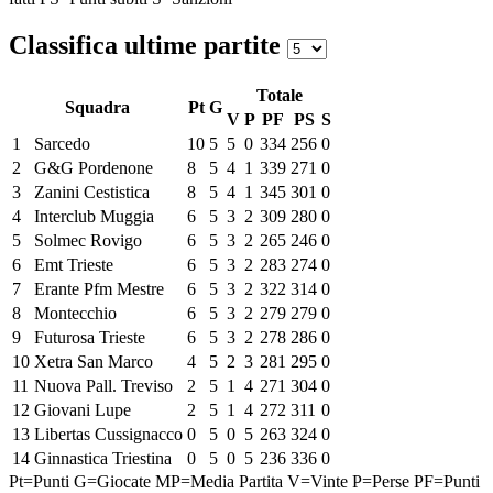
Classifica ultime partite
Totale
Squadra
Pt
G
V
P
PF
PS
S
1
Sarcedo
10
5
5
0
334
256
0
2
G&G Pordenone
8
5
4
1
339
271
0
3
Zanini Cestistica
8
5
4
1
345
301
0
4
Interclub Muggia
6
5
3
2
309
280
0
5
Solmec Rovigo
6
5
3
2
265
246
0
6
Emt Trieste
6
5
3
2
283
274
0
7
Erante Pfm Mestre
6
5
3
2
322
314
0
8
Montecchio
6
5
3
2
279
279
0
9
Futurosa Trieste
6
5
3
2
278
286
0
10
Xetra San Marco
4
5
2
3
281
295
0
11
Nuova Pall. Treviso
2
5
1
4
271
304
0
12
Giovani Lupe
2
5
1
4
272
311
0
13
Libertas Cussignacco
0
5
0
5
263
324
0
14
Ginnastica Triestina
0
5
0
5
236
336
0
Pt=Punti
G=Giocate
MP=Media Partita
V=Vinte
P=Perse
PF=Punti