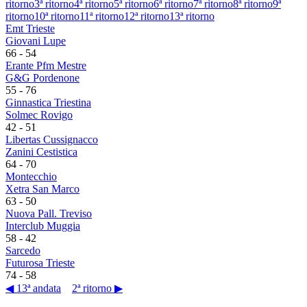
ritorno
3ª ritorno
4ª ritorno
5ª ritorno
6ª ritorno
7ª ritorno
8ª ritorno
9ª
ritorno
10ª ritorno
11ª ritorno
12ª ritorno
13ª ritorno
Emt Trieste
Giovani Lupe
66
-
54
Erante Pfm Mestre
G&G Pordenone
55
-
76
Ginnastica Triestina
Solmec Rovigo
42
-
51
Libertas Cussignacco
Zanini Cestistica
64
-
70
Montecchio
Xetra San Marco
63
-
50
Nuova Pall. Treviso
Interclub Muggia
58
-
42
Sarcedo
Futurosa Trieste
74
-
58
◀ 13ª andata
2ª ritorno ▶