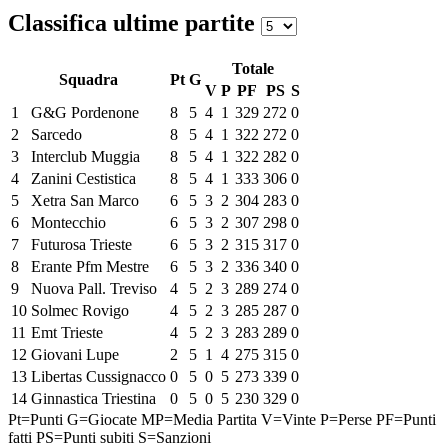
Classifica ultime partite
Totale
Squadra
Pt
G
V
P
PF
PS
S
1
G&G Pordenone
8
5
4
1
329
272
0
2
Sarcedo
8
5
4
1
322
272
0
3
Interclub Muggia
8
5
4
1
322
282
0
4
Zanini Cestistica
8
5
4
1
333
306
0
5
Xetra San Marco
6
5
3
2
304
283
0
6
Montecchio
6
5
3
2
307
298
0
7
Futurosa Trieste
6
5
3
2
315
317
0
8
Erante Pfm Mestre
6
5
3
2
336
340
0
9
Nuova Pall. Treviso
4
5
2
3
289
274
0
10
Solmec Rovigo
4
5
2
3
285
287
0
11
Emt Trieste
4
5
2
3
283
289
0
12
Giovani Lupe
2
5
1
4
275
315
0
13
Libertas Cussignacco
0
5
0
5
273
339
0
14
Ginnastica Triestina
0
5
0
5
230
329
0
Pt=Punti
G=Giocate
MP=Media Partita
V=Vinte
P=Perse
PF=Punti
fatti
PS=Punti subiti
S=Sanzioni