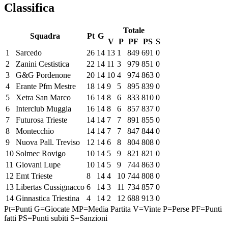
Classifica
Totale
Squadra
Pt
G
V
P
PF
PS
S
1
Sarcedo
26
14
13
1
849
691
0
2
Zanini Cestistica
22
14
11
3
979
851
0
3
G&G Pordenone
20
14
10
4
974
863
0
4
Erante Pfm Mestre
18
14
9
5
895
839
0
5
Xetra San Marco
16
14
8
6
833
810
0
6
Interclub Muggia
16
14
8
6
857
837
0
7
Futurosa Trieste
14
14
7
7
891
855
0
8
Montecchio
14
14
7
7
847
844
0
9
Nuova Pall. Treviso
12
14
6
8
804
808
0
10
Solmec Rovigo
10
14
5
9
821
821
0
11
Giovani Lupe
10
14
5
9
744
863
0
12
Emt Trieste
8
14
4
10
744
808
0
13
Libertas Cussignacco
6
14
3
11
734
857
0
14
Ginnastica Triestina
4
14
2
12
688
913
0
Pt=Punti
G=Giocate
MP=Media Partita
V=Vinte
P=Perse
PF=Punti
fatti
PS=Punti subiti
S=Sanzioni