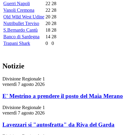
Guerri Napoli
22
28
Vanoli Cremona
22
28
Old Wild West Udine
20
28
Nutribullet Treviso
20
28
S.Bernardo Cantù
18
28
Banco di Sardegna
14
28
Trapani Shark
0
0
Notizie
Divisione Regionale 1
venerdì 7 agosto 2026
E' Mestrino a prendere il posto del Maia Merano
Divisione Regionale 1
venerdì 7 agosto 2026
Lavezzari si "autosfratta" da Riva del Garda