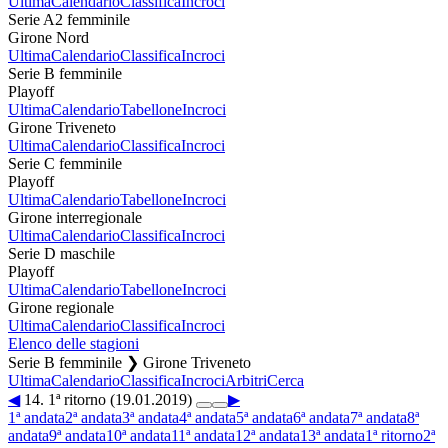
Ultima
Calendario
Classifica
Incroci
Serie A2 femminile
Girone Nord
Ultima
Calendario
Classifica
Incroci
Serie B femminile
Playoff
Ultima
Calendario
Tabellone
Incroci
Girone Triveneto
Ultima
Calendario
Classifica
Incroci
Serie C femminile
Playoff
Ultima
Calendario
Tabellone
Incroci
Girone interregionale
Ultima
Calendario
Classifica
Incroci
Serie D maschile
Playoff
Ultima
Calendario
Tabellone
Incroci
Girone regionale
Ultima
Calendario
Classifica
Incroci
Elenco delle stagioni
Serie B femminile ❯ Girone Triveneto
Ultima
Calendario
Classifica
Incroci
Arbitri
Cerca
◀
14. 1ª ritorno (19.01.2019)
▶
1ª andata
2ª andata
3ª andata
4ª andata
5ª andata
6ª andata
7ª andata
8ª
andata
9ª andata
10ª andata
11ª andata
12ª andata
13ª andata
1ª ritorno
2ª