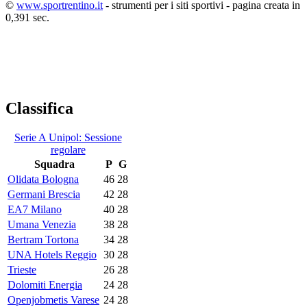
©
www.sportrentino.it
- strumenti per i siti sportivi - pagina creata in
0,391 sec.
Classifica
Serie A Unipol: Sessione
regolare
Squadra
P
G
Olidata Bologna
46
28
Germani Brescia
42
28
EA7 Milano
40
28
Umana Venezia
38
28
Bertram Tortona
34
28
UNA Hotels Reggio
30
28
Trieste
26
28
Dolomiti Energia
24
28
Openjobmetis Varese
24
28