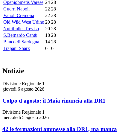
Openjobmetis Varese
24
28
Guerri Napoli
22
28
Vanoli Cremona
22
28
Old Wild West Udine
20
28
Nutribullet Treviso
20
28
S.Bernardo Cantù
18
28
Banco di Sardegna
14
28
Trapani Shark
0
0
Notizie
Divisione Regionale 1
giovedì 6 agosto 2026
Colpo d'agosto: il Maia rinuncia alla DR1
Divisione Regionale 1
mercoledì 5 agosto 2026
42 le formazioni ammesse alla DR1, ma manca