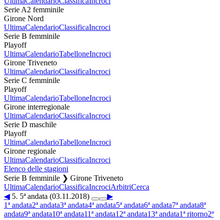
Ultima
Calendario
Classifica
Incroci
Serie A2 femminile
Girone Nord
Ultima
Calendario
Classifica
Incroci
Serie B femminile
Playoff
Ultima
Calendario
Tabellone
Incroci
Girone Triveneto
Ultima
Calendario
Classifica
Incroci
Serie C femminile
Playoff
Ultima
Calendario
Tabellone
Incroci
Girone interregionale
Ultima
Calendario
Classifica
Incroci
Serie D maschile
Playoff
Ultima
Calendario
Tabellone
Incroci
Girone regionale
Ultima
Calendario
Classifica
Incroci
Elenco delle stagioni
Serie B femminile ❯ Girone Triveneto
Ultima
Calendario
Classifica
Incroci
Arbitri
Cerca
◀
5. 5ª andata (03.11.2018)
▶
1ª andata
2ª andata
3ª andata
4ª andata
5ª andata
6ª andata
7ª andata
8ª
andata
9ª andata
10ª andata
11ª andata
12ª andata
13ª andata
1ª ritorno
2ª