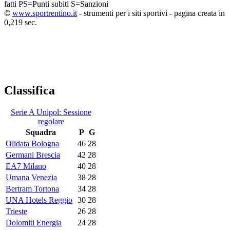
fatti
PS=Punti subiti
S=Sanzioni
©
www.sportrentino.it
- strumenti per i siti sportivi - pagina creata in
0,219 sec.
Classifica
Serie A Unipol: Sessione
regolare
Squadra
P
G
Olidata Bologna
46
28
Germani Brescia
42
28
EA7 Milano
40
28
Umana Venezia
38
28
Bertram Tortona
34
28
UNA Hotels Reggio
30
28
Trieste
26
28
Dolomiti Energia
24
28