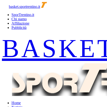
basket.sportrentino.it
SporTrentino.it
Chi siamo
Affiliazione
Pubblicità
Home