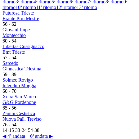
ritorno
3ª ritorno
4ª ritorno
5ª ritorno
6ª ritorno
7ª ritorno
8ª ritorno
9ª
ritorno
10ª ritorno
11ª ritorno
12ª ritorno
13ª ritorno
Futurosa Trieste
Erante Pfm Mestre
56
-
62
Giovani Lupe
Montecchio
60
-
54
Libertas Cussignacco
Emt Trieste
57
-
54
Sarcedo
Ginnastica Triestina
59
-
39
Solmec Rovigo
Interclub Muggia
60
-
70
Xetra San Marco
G&G Pordenone
65
-
56
Zanini Cestistica
Nuova Pall. Treviso
76
-
54
14
-
15
33
-
24
54
-
38
◀ 4ª andata
6ª andata ▶