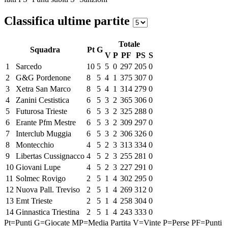
Classifica ultime partite
Totale
Squadra
Pt
G
V
P
PF
PS
S
1
Sarcedo
10
5
5
0
297
205
0
2
G&G Pordenone
8
5
4
1
375
307
0
3
Xetra San Marco
8
5
4
1
314
279
0
4
Zanini Cestistica
6
5
3
2
365
306
0
5
Futurosa Trieste
6
5
3
2
325
288
0
6
Erante Pfm Mestre
6
5
3
2
309
297
0
7
Interclub Muggia
6
5
3
2
306
326
0
8
Montecchio
4
5
2
3
313
334
0
9
Libertas Cussignacco
4
5
2
3
255
281
0
10
Giovani Lupe
4
5
2
3
227
291
0
11
Solmec Rovigo
2
5
1
4
302
295
0
12
Nuova Pall. Treviso
2
5
1
4
269
312
0
13
Emt Trieste
2
5
1
4
258
304
0
14
Ginnastica Triestina
2
5
1
4
243
333
0
Pt=Punti
G=Giocate
MP=Media Partita
V=Vinte
P=Perse
PF=Punti