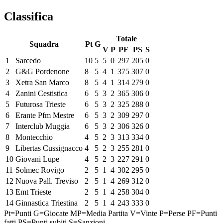
Classifica
Totale
Squadra
Pt
G
V
P
PF
PS
S
1
Sarcedo
10
5
5
0
297
205
0
2
G&G Pordenone
8
5
4
1
375
307
0
3
Xetra San Marco
8
5
4
1
314
279
0
4
Zanini Cestistica
6
5
3
2
365
306
0
5
Futurosa Trieste
6
5
3
2
325
288
0
6
Erante Pfm Mestre
6
5
3
2
309
297
0
7
Interclub Muggia
6
5
3
2
306
326
0
8
Montecchio
4
5
2
3
313
334
0
9
Libertas Cussignacco
4
5
2
3
255
281
0
10
Giovani Lupe
4
5
2
3
227
291
0
11
Solmec Rovigo
2
5
1
4
302
295
0
12
Nuova Pall. Treviso
2
5
1
4
269
312
0
13
Emt Trieste
2
5
1
4
258
304
0
14
Ginnastica Triestina
2
5
1
4
243
333
0
Pt=Punti
G=Giocate
MP=Media Partita
V=Vinte
P=Perse
PF=Punti
fatti
PS=Punti subiti
S=Sanzioni