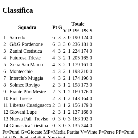
Classifica
Totale
Squadra
Pt
G
V
P
PF
PS
S
1
Sarcedo
6
3
3
0
190
124
0
2
G&G Pordenone
6
3
3
0
236
181
0
3
Zanini Cestistica
4
3
2
1
224
174
0
4
Futurosa Trieste
4
3
2
1
205
165
0
5
Xetra San Marco
4
3
2
1
179
161
0
6
Montecchio
4
3
2
1
198
210
0
7
Interclub Muggia
4
3
2
1
174
196
0
8
Solmec Rovigo
2
3
1
2
198
173
0
9
Erante Pfm Mestre
2
3
1
2
169
176
0
10
Emt Trieste
2
3
1
2
143
164
0
11
Libertas Cussignacco
2
3
1
2
156
179
0
12
Giovani Lupe
2
3
1
2
137
168
0
13
Nuova Pall. Treviso
0
3
0
3
163
192
0
14
Ginnastica Triestina
0
3
0
3
135
244
0
Pt=Punti
G=Giocate
MP=Media Partita
V=Vinte
P=Perse
PF=Punti
fatti
PS=Punti subiti
S=Sanzioni