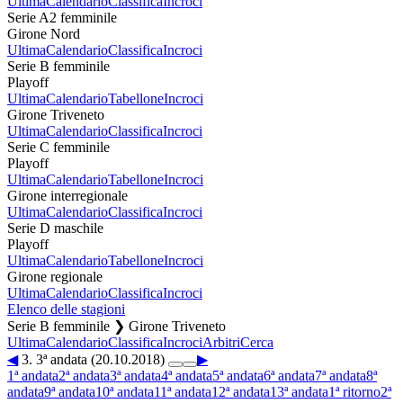
Ultima
Calendario
Classifica
Incroci
Serie A2 femminile
Girone Nord
Ultima
Calendario
Classifica
Incroci
Serie B femminile
Playoff
Ultima
Calendario
Tabellone
Incroci
Girone Triveneto
Ultima
Calendario
Classifica
Incroci
Serie C femminile
Playoff
Ultima
Calendario
Tabellone
Incroci
Girone interregionale
Ultima
Calendario
Classifica
Incroci
Serie D maschile
Playoff
Ultima
Calendario
Tabellone
Incroci
Girone regionale
Ultima
Calendario
Classifica
Incroci
Elenco delle stagioni
Serie B femminile ❯ Girone Triveneto
Ultima
Calendario
Classifica
Incroci
Arbitri
Cerca
◀
3. 3ª andata (20.10.2018)
▶
1ª andata
2ª andata
3ª andata
4ª andata
5ª andata
6ª andata
7ª andata
8ª
andata
9ª andata
10ª andata
11ª andata
12ª andata
13ª andata
1ª ritorno
2ª