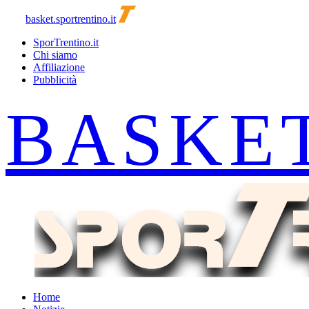
basket.sportrentino.it
SporTrentino.it
Chi siamo
Affiliazione
Pubblicità
Home