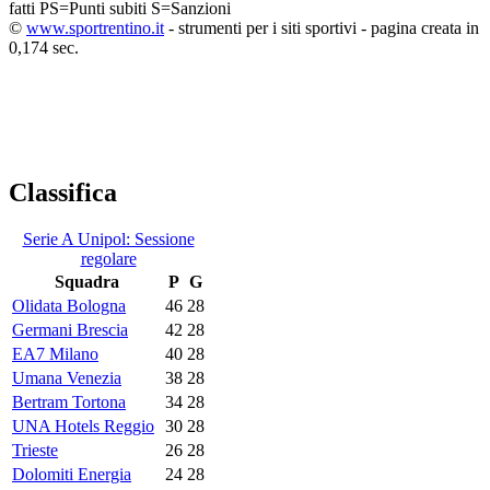
fatti
PS=Punti subiti
S=Sanzioni
©
www.sportrentino.it
- strumenti per i siti sportivi - pagina creata in
0,174 sec.
Classifica
Serie A Unipol: Sessione
regolare
Squadra
P
G
Olidata Bologna
46
28
Germani Brescia
42
28
EA7 Milano
40
28
Umana Venezia
38
28
Bertram Tortona
34
28
UNA Hotels Reggio
30
28
Trieste
26
28
Dolomiti Energia
24
28