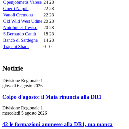
Openjobmetis Varese
24
28
Guerri Napoli
22
28
Vanoli Cremona
22
28
Old Wild West Udine
20
28
Nutribullet Treviso
20
28
S.Bernardo Cantù
18
28
Banco di Sardegna
14
28
Trapani Shark
0
0
Notizie
Divisione Regionale 1
giovedì 6 agosto 2026
Colpo d'agosto: il Maia rinuncia alla DR1
Divisione Regionale 1
mercoledì 5 agosto 2026
42 le formazioni ammesse alla DR1, ma manca