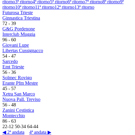
ritorno
3ª ritorno
4ª ritorno
5ª ritorno
6ª ritorno
7ª ritorno
8ª ritorno
9ª
ritorno
10ª ritorno
11ª ritorno
12ª ritorno
13ª ritorno
Futurosa Trieste
Ginnastica Triestina
72
-
39
G&G Pordenone
Interclub Muggia
96
-
60
Giovani Lupe
Libertas Cussignacco
54
-
47
Sarcedo
Emt Trieste
56
-
36
Solmec Rovigo
Erante Pfm Mestre
45
-
57
Xetra San Marco
Nuova Pall. Treviso
56
-
48
Zanini Cestistica
Montecchio
86
-
63
22
-
12
50
-
34
64
-
44
◀ 2ª andata
4ª andata ▶