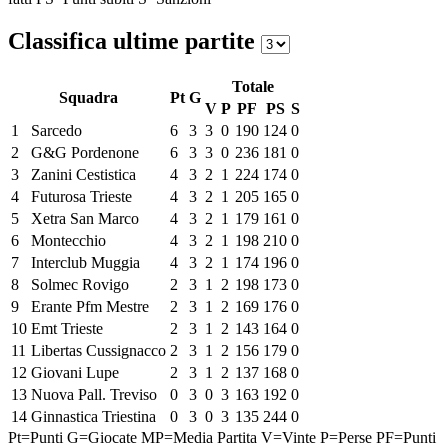
Classifica ultime partite
Totale
Squadra
Pt
G
V
P
PF
PS
S
1
Sarcedo
6
3
3
0
190
124
0
2
G&G Pordenone
6
3
3
0
236
181
0
3
Zanini Cestistica
4
3
2
1
224
174
0
4
Futurosa Trieste
4
3
2
1
205
165
0
5
Xetra San Marco
4
3
2
1
179
161
0
6
Montecchio
4
3
2
1
198
210
0
7
Interclub Muggia
4
3
2
1
174
196
0
8
Solmec Rovigo
2
3
1
2
198
173
0
9
Erante Pfm Mestre
2
3
1
2
169
176
0
10
Emt Trieste
2
3
1
2
143
164
0
11
Libertas Cussignacco
2
3
1
2
156
179
0
12
Giovani Lupe
2
3
1
2
137
168
0
13
Nuova Pall. Treviso
0
3
0
3
163
192
0
14
Ginnastica Triestina
0
3
0
3
135
244
0
Pt=Punti
G=Giocate
MP=Media Partita
V=Vinte
P=Perse
PF=Punti