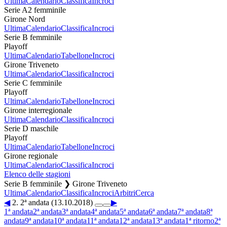
Ultima
Calendario
Classifica
Incroci
Serie A2 femminile
Girone Nord
Ultima
Calendario
Classifica
Incroci
Serie B femminile
Playoff
Ultima
Calendario
Tabellone
Incroci
Girone Triveneto
Ultima
Calendario
Classifica
Incroci
Serie C femminile
Playoff
Ultima
Calendario
Tabellone
Incroci
Girone interregionale
Ultima
Calendario
Classifica
Incroci
Serie D maschile
Playoff
Ultima
Calendario
Tabellone
Incroci
Girone regionale
Ultima
Calendario
Classifica
Incroci
Elenco delle stagioni
Serie B femminile ❯ Girone Triveneto
Ultima
Calendario
Classifica
Incroci
Arbitri
Cerca
◀
2. 2ª andata (13.10.2018)
▶
1ª andata
2ª andata
3ª andata
4ª andata
5ª andata
6ª andata
7ª andata
8ª
andata
9ª andata
10ª andata
11ª andata
12ª andata
13ª andata
1ª ritorno
2ª