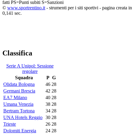
fatti
PS=Punti subiti
S=Sanzioni
©
www.sportrentino.it
- strumenti per i siti sportivi - pagina creata in
0,141 sec.
Classifica
Serie A Unipol: Sessione
regolare
Squadra
P
G
Olidata Bologna
46
28
Germani Brescia
42
28
EA7 Milano
40
28
Umana Venezia
38
28
Bertram Tortona
34
28
UNA Hotels Reggio
30
28
Trieste
26
28
Dolomiti Energia
24
28