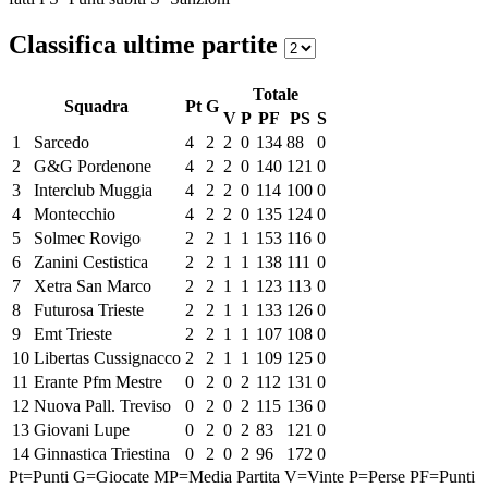
Classifica ultime partite
Totale
Squadra
Pt
G
V
P
PF
PS
S
1
Sarcedo
4
2
2
0
134
88
0
2
G&G Pordenone
4
2
2
0
140
121
0
3
Interclub Muggia
4
2
2
0
114
100
0
4
Montecchio
4
2
2
0
135
124
0
5
Solmec Rovigo
2
2
1
1
153
116
0
6
Zanini Cestistica
2
2
1
1
138
111
0
7
Xetra San Marco
2
2
1
1
123
113
0
8
Futurosa Trieste
2
2
1
1
133
126
0
9
Emt Trieste
2
2
1
1
107
108
0
10
Libertas Cussignacco
2
2
1
1
109
125
0
11
Erante Pfm Mestre
0
2
0
2
112
131
0
12
Nuova Pall. Treviso
0
2
0
2
115
136
0
13
Giovani Lupe
0
2
0
2
83
121
0
14
Ginnastica Triestina
0
2
0
2
96
172
0
Pt=Punti
G=Giocate
MP=Media Partita
V=Vinte
P=Perse
PF=Punti