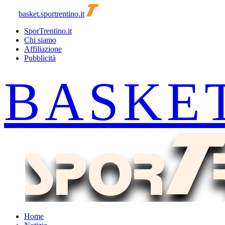
basket.sportrentino.it
SporTrentino.it
Chi siamo
Affiliazione
Pubblicità
Home