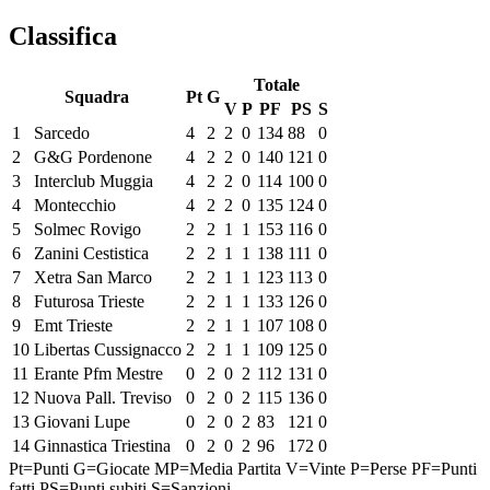
Classifica
Totale
Squadra
Pt
G
V
P
PF
PS
S
1
Sarcedo
4
2
2
0
134
88
0
2
G&G Pordenone
4
2
2
0
140
121
0
3
Interclub Muggia
4
2
2
0
114
100
0
4
Montecchio
4
2
2
0
135
124
0
5
Solmec Rovigo
2
2
1
1
153
116
0
6
Zanini Cestistica
2
2
1
1
138
111
0
7
Xetra San Marco
2
2
1
1
123
113
0
8
Futurosa Trieste
2
2
1
1
133
126
0
9
Emt Trieste
2
2
1
1
107
108
0
10
Libertas Cussignacco
2
2
1
1
109
125
0
11
Erante Pfm Mestre
0
2
0
2
112
131
0
12
Nuova Pall. Treviso
0
2
0
2
115
136
0
13
Giovani Lupe
0
2
0
2
83
121
0
14
Ginnastica Triestina
0
2
0
2
96
172
0
Pt=Punti
G=Giocate
MP=Media Partita
V=Vinte
P=Perse
PF=Punti
fatti
PS=Punti subiti
S=Sanzioni