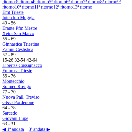
ritorno
3ª ritorno
4ª ritorno
5ª ritorno
6ª ritorno
7ª ritorno
8ª ritorno
9ª
ritorno
10ª ritorno
11ª ritorno
12ª ritorno
13ª ritorno
Emt Trieste
Interclub Muggia
49
-
56
Erante Pfm Mestre
Xetra San Marco
55
-
69
Ginnastica Triestina
Zanini Cestistica
57
-
89
15
-
26
32
-
54
42
-
64
Libertas Cussignacco
Futurosa Trieste
55
-
76
Montecchio
Solmec Rovigo
77
-
70
Nuova Pall. Treviso
G&G Pordenone
64
-
78
Sarcedo
Giovani Lupe
63
-
31
◀ 1ª andata
3ª andata ▶