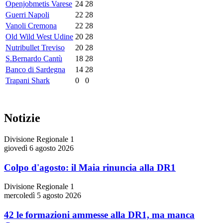
Openjobmetis Varese
24
28
Guerri Napoli
22
28
Vanoli Cremona
22
28
Old Wild West Udine
20
28
Nutribullet Treviso
20
28
S.Bernardo Cantù
18
28
Banco di Sardegna
14
28
Trapani Shark
0
0
Notizie
Divisione Regionale 1
giovedì 6 agosto 2026
Colpo d'agosto: il Maia rinuncia alla DR1
Divisione Regionale 1
mercoledì 5 agosto 2026
42 le formazioni ammesse alla DR1, ma manca