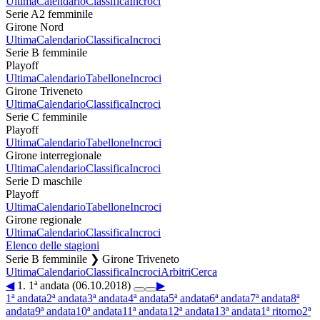
Ultima
Calendario
Classifica
Incroci
Serie A2 femminile
Girone Nord
Ultima
Calendario
Classifica
Incroci
Serie B femminile
Playoff
Ultima
Calendario
Tabellone
Incroci
Girone Triveneto
Ultima
Calendario
Classifica
Incroci
Serie C femminile
Playoff
Ultima
Calendario
Tabellone
Incroci
Girone interregionale
Ultima
Calendario
Classifica
Incroci
Serie D maschile
Playoff
Ultima
Calendario
Tabellone
Incroci
Girone regionale
Ultima
Calendario
Classifica
Incroci
Elenco delle stagioni
Serie B femminile ❯ Girone Triveneto
Ultima
Calendario
Classifica
Incroci
Arbitri
Cerca
◀
1. 1ª andata (06.10.2018)
▶
1ª andata
2ª andata
3ª andata
4ª andata
5ª andata
6ª andata
7ª andata
8ª
andata
9ª andata
10ª andata
11ª andata
12ª andata
13ª andata
1ª ritorno
2ª