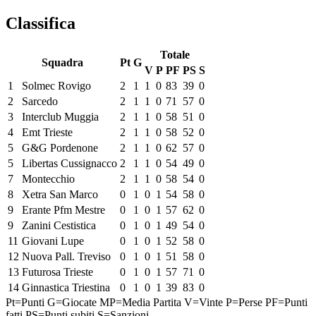
Classifica
Totale
Squadra
Pt
G
V
P
PF
PS
S
1
Solmec Rovigo
2
1
1
0
83
39
0
2
Sarcedo
2
1
1
0
71
57
0
3
Interclub Muggia
2
1
1
0
58
51
0
4
Emt Trieste
2
1
1
0
58
52
0
5
G&G Pordenone
2
1
1
0
62
57
0
5
Libertas Cussignacco
2
1
1
0
54
49
0
7
Montecchio
2
1
1
0
58
54
0
8
Xetra San Marco
0
1
0
1
54
58
0
9
Erante Pfm Mestre
0
1
0
1
57
62
0
9
Zanini Cestistica
0
1
0
1
49
54
0
11
Giovani Lupe
0
1
0
1
52
58
0
12
Nuova Pall. Treviso
0
1
0
1
51
58
0
13
Futurosa Trieste
0
1
0
1
57
71
0
14
Ginnastica Triestina
0
1
0
1
39
83
0
Pt=Punti
G=Giocate
MP=Media Partita
V=Vinte
P=Perse
PF=Punti
fatti
PS=Punti subiti
S=Sanzioni