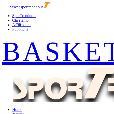
basket.sportrentino.it
SporTrentino.it
Chi siamo
Affiliazione
Pubblicità
Home