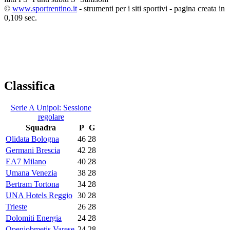
©
www.sportrentino.it
- strumenti per i siti sportivi - pagina creata in
0,109 sec.
Classifica
Serie A Unipol: Sessione
regolare
Squadra
P
G
Olidata Bologna
46
28
Germani Brescia
42
28
EA7 Milano
40
28
Umana Venezia
38
28
Bertram Tortona
34
28
UNA Hotels Reggio
30
28
Trieste
26
28
Dolomiti Energia
24
28
Openjobmetis Varese
24
28