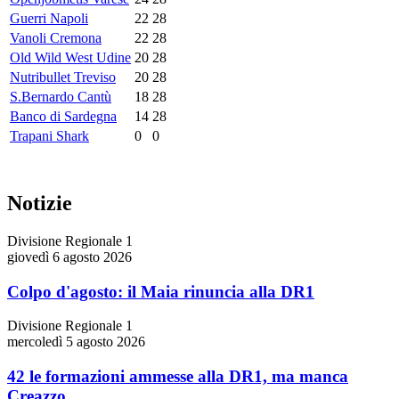
Guerri Napoli
22
28
Vanoli Cremona
22
28
Old Wild West Udine
20
28
Nutribullet Treviso
20
28
S.Bernardo Cantù
18
28
Banco di Sardegna
14
28
Trapani Shark
0
0
Notizie
Divisione Regionale 1
giovedì 6 agosto 2026
Colpo d'agosto: il Maia rinuncia alla DR1
Divisione Regionale 1
mercoledì 5 agosto 2026
42 le formazioni ammesse alla DR1, ma manca
Creazzo