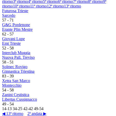
ritorno
3ª ritorno
4ª ritorno
5ª ritorno
6ª ritorno
7ª ritorno
8ª ritorno
9ª
ritorno
10ª ritorno
11ª ritorno
12ª ritorno
13ª ritorno
Futurosa Trieste
Sarcedo
57
-
71
G&G Pordenone
Erante Pfm Mestre
62
-
57
Giovani Lupe
Emt Trieste
52
-
58
Interclub Muggia
Nuova Pall. Treviso
58
-
51
Solmec Rovigo
Ginnastica Triestina
83
-
39
Xetra San Marco
Montecchio
54
-
58
Zanini Cestistica
Libertas Cussignacco
49
-
54
14
-
13
34
-
25
42
-
42
49
-
54
◀ 13ª ritorno
2ª andata ▶